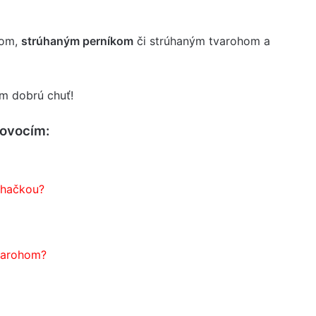
rom,
strúhaným perníkom
či strúhaným tvarohom a
m dobrú chuť!
 ovocím:
ahačkou?
tvarohom?