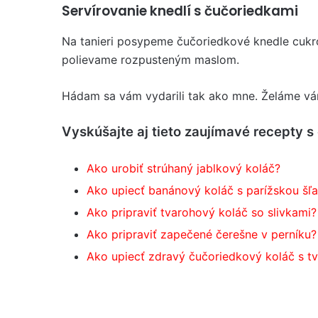
Servírovanie knedlí s čučoriedkami
Na tanieri posypeme čučoriedkové knedle cuk
polievame rozpusteným maslom.
Hádam sa vám vydarili tak ako mne. Želáme vá
Vyskúšajte aj tieto zaujímavé recepty s
Ako urobiť strúhaný jablkový koláč?
Ako upiecť banánový koláč s parížskou šľ
Ako pripraviť tvarohový koláč so slivkami?
Ako pripraviť zapečené čerešne v perníku?
Ako upiecť zdravý čučoriedkový koláč s 