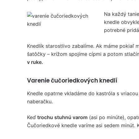
Na každý tanie
knedle obvykl
potrebné pridá
Knedlík starostlivo zabalíme. Ak máme pokiaľ 
šatôčky – krížom spojíme cípmi a potom stlačí
v ruke.
Varenie čučoriedkových knedlí
Knedle opatrne vkladáme do kastróla s vriacou
naberačku.
Keď
trochu stuhnú varom
(asi po minúte), opat
Čučoriedkové knedle varíme asi sedem minút. 