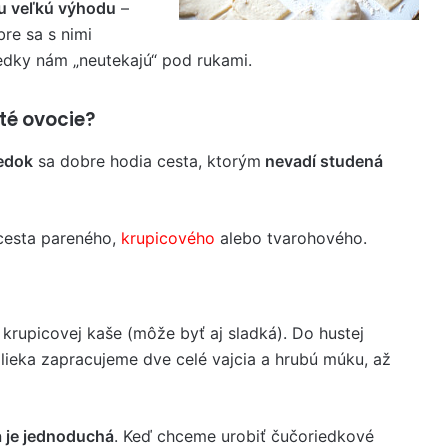
u veľkú výhodu
–
re sa s nimi
iedky nám „neutekajú“ pod rukami.
té ovocie?
edok
sa dobre hodia cesta, ktorým
nevadí studená
sta pareného, ​​
krupicového
alebo tvarohového.
 krupicovej kaše (môže byť aj sladká). Do hustej
lieka zapracujeme dve celé vajcia a hrubú múku, až
a je jednoduchá
. Keď chceme urobiť čučoriedkové