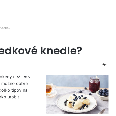
knedle?
iedkové knedle?
0
okedy než len
v
e možno dobre
koľko tipov na
ako urobiť