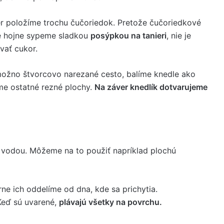
r položíme trochu čučoriedok. Pretože čučoriedkové
e hojne sypeme sladkou
posýpkou na tanieri
, nie je
vať cukor.
možno štvorcovo narezané cesto, balíme knedle ako
me ostatné rezné plochy.
Na záver knedlík dotvarujeme
 vodou. Môžeme na to použiť napríklad plochú
rne ich oddelíme od dna, kde sa prichytia.
Keď sú uvarené,
plávajú všetky na povrchu.