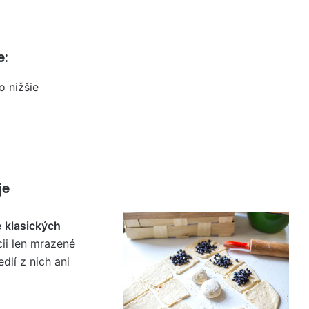
e:
o nižšie
je
e
klasických
ii len mrazené
dlí z nich ani