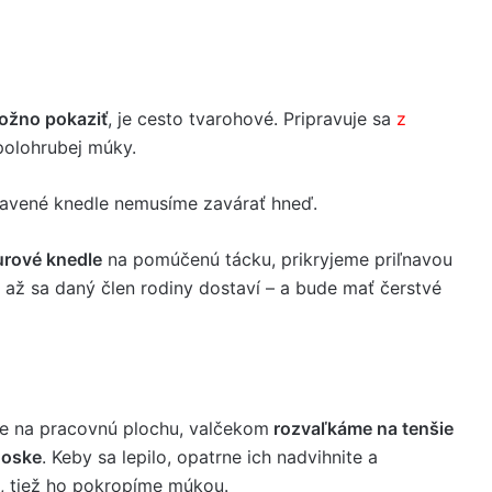
ožno pokaziť
, je cesto tvarohové. Pripravuje sa
z
 polohrubej múky.
ravené knedle nemusíme zavárať hneď.
urové knedle
na pomúčenú tácku, prikryjeme priľnavou
, až sa daný člen rodiny dostaví – a bude mať čerstvé
me na pracovnú plochu, valčekom
rozvaľkáme na tenšie
doske
. Keby sa lepilo, opatrne ich nadvihnite a
, tiež ho pokropíme múkou.