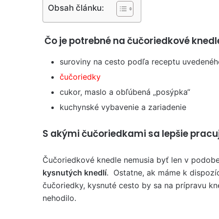
Obsah článku:
Čo je potrebné na čučoriedkové knedl
suroviny na cesto podľa receptu uvedenéh
čučoriedky
cukor, maslo a obľúbená „posýpka“
kuchynské vybavenie a zariadenie
S akými čučoriedkami sa lepšie pracu
Čučoriedkové knedle nemusia byť len v podob
kysnutých knedlí
. Ostatne, ak máme k dispozíc
čučoriedky, kysnuté cesto by sa na prípravu kne
nehodilo.