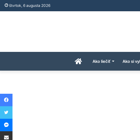
štvrtok, 6 augusta 2026
Úvodná
Ako liečiť
Ako si vy
stránka
Facebook
AkoAPreco.com
Twitter
Messenger
Share via Email