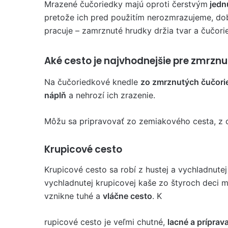
Mrazené čučoriedky majú oproti čerstvým
jedn
pretože ich pred použitím nerozmrazujeme, dob
pracuje – zamrznuté hrudky držia tvar a čučor
Aké cesto je najvhodnejšie pre zmrznu
Na čučoriedkové knedle
zo zmrznutých čučori
náplň
a nehrozí ich zrazenie.
Môžu sa pripravovať zo zemiakového cesta, z ce
Krupicové cesto
Krupicové cesto sa robí z hustej a vychladnutej
vychladnutej krupicovej kaše zo štyroch deci m
vznikne tuhé a
vláčne cesto
. K
rupicové cesto je veľmi chutné,
lacné a príprav