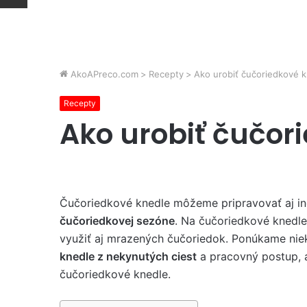
AkoAPreco.com
>
Recepty
>
Ako urobiť čučoriedkové 
Recepty
Ako urobiť čučor
Čučoriedkové knedle môžeme pripravovať aj in
čučoriedkovej sezóne
. Na čučoriedkové knedl
využiť aj mrazených čučoriedok. Ponúkame nie
knedle z nekynutých ciest
a pracovný postup, 
čučoriedkové knedle.