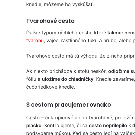
knedle, môžeme ho vyskúšať.
Tvarohové cesto
Ďalšie typom rýchleho cesta, ktoré
takmer nem
tvarohu
, vajec, rastlinného tuku a hrubej alebo
Tvarohové cesto má tú výhodu, že z neho prip
Ak niekto prichádza k stolu neskôr,
odložíme s
fóliu a
uložíme do chladničky
. Knedle zavaríme
čučoriedkové knedle.
S cestom pracujeme rovnako
Cesto – či krupicové alebo tvarohové, preloží
placku
. Kontrolujeme, či sa
cesto neprilepilo k 
podsypeme múkou. Keď sa cesto lepí na valček