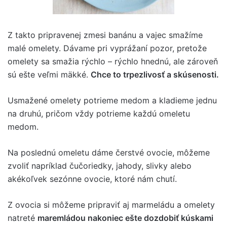
Z takto pripravenej zmesi banánu a vajec smažíme
malé omelety. Dávame pri vyprážaní pozor, pretože
omelety sa smažia rýchlo – rýchlo hnednú, ale zároveň
sú ešte veľmi mäkké.
Chce to trpezlivosť a skúsenosti.
Usmažené omelety potrieme medom a kladieme jednu
na druhú, pričom vždy potrieme každú omeletu
medom.
Na poslednú omeletu dáme čerstvé ovocie, môžeme
zvoliť napríklad čučoriedky, jahody, slivky alebo
akékoľvek sezónne ovocie, ktoré nám chutí.
Z ovocia si môžeme pripraviť aj marmeládu a omelety
natreté
maremládou nakoniec ešte dozdobiť kúskami