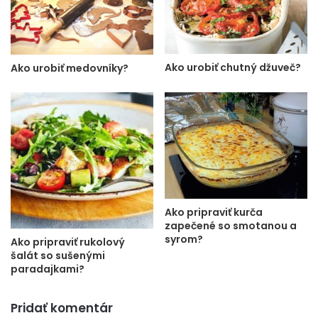
Ako urobiť chutný džuveč?
Ako urobiť medovníky?
Ako pripraviť kurča
zapečené so smotanou a
syrom?
Ako pripraviť rukolový
šalát so sušenými
paradajkami?
Pridať komentár