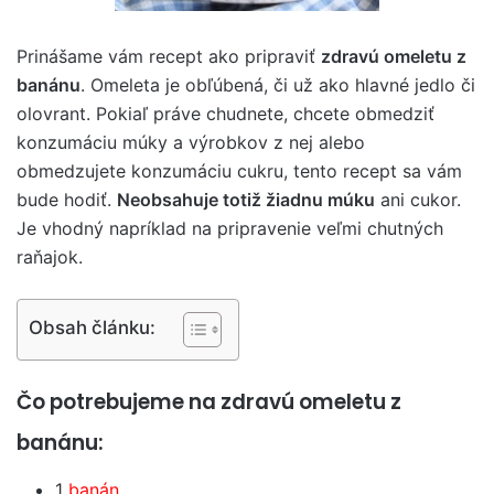
Prinášame vám recept ako pripraviť
zdravú omeletu z
banánu
. Omeleta je obľúbená, či už ako hlavné jedlo či
olovrant. Pokiaľ práve chudnete, chcete obmedziť
konzumáciu múky a výrobkov z nej alebo
obmedzujete konzumáciu cukru, tento recept sa vám
bude hodiť.
Neobsahuje totiž žiadnu múku
ani cukor.
Je vhodný napríklad na pripravenie veľmi chutných
raňajok.
Obsah článku:
Čo potrebujeme na zdravú omeletu z
banánu:
1
banán