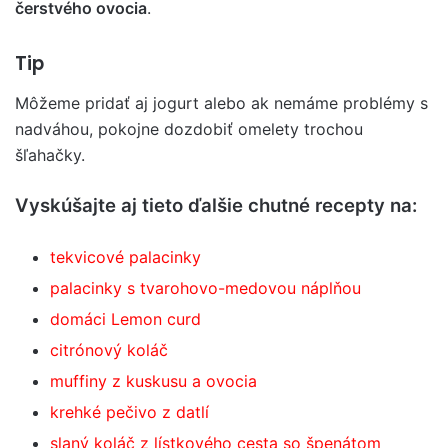
čerstvého ovocia
.
Tip
Môžeme pridať aj jogurt alebo ak nemáme problémy s
nadváhou, pokojne dozdobiť omelety trochou
šľahačky.
Vyskúšajte aj tieto ďalšie chutné recepty na:
tekvicové palacinky
palacinky s tvarohovo-medovou náplňou
domáci Lemon curd
citrónový koláč
muffiny z kuskusu a ovocia
krehké pečivo z datlí
slaný koláč z lístkového cesta so špenátom