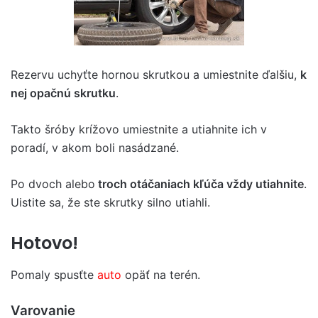
Rezervu uchyťte hornou skrutkou a umiestnite ďalšiu,
k
nej opačnú skrutku
.
Takto šróby krížovo umiestnite a utiahnite ich v
poradí, v akom boli nasádzané.
Po dvoch alebo
troch otáčaniach kľúča vždy utiahnite
.
Uistite sa, že ste skrutky silno utiahli.
Hotovo!
Pomaly spusťte
auto
opäť na terén.
Varovanie