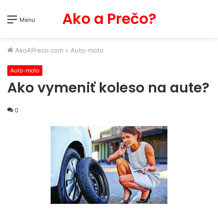
Ako a Prečo?
Menu
AkoAPreco.com
>
Auto-moto
Auto-moto
Ako vymeniť koleso na aute?
0