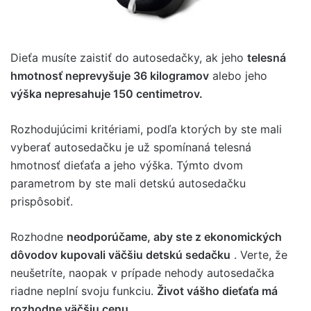
Dieťa musíte zaistiť do autosedačky, ak jeho
telesná
hmotnosť neprevyšuje 36 kilogramov
alebo jeho
výška nepresahuje 150 centimetrov.
Rozhodujúcimi kritériami, podľa ktorých by ste mali
vyberať autosedačku je už spomínaná telesná
hmotnosť dieťaťa a jeho výška. Týmto dvom
parametrom by ste mali detskú autosedačku
prispôsobiť.
Rozhodne
neodporúčame, aby ste z ekonomických
dôvodov kupovali väčšiu detskú sedačku
. Verte, že
neušetríte, naopak v prípade nehody autosedačka
riadne neplní svoju funkciu.
Život vášho dieťaťa má
rozhodne väčšiu cenu.