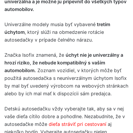
univerzálna a je možné ju pripevniť do všetkých typov
automobilov.
Univerzálne modely musia byť vybavené
tretím
úchytom
, ktorý slúži na obmedzenie rotácie
autosedačky v prípade čelného nárazu.
Značka Isofix znamená, že
úchyt nie je univerzálny a
hrozí riziko, že nebude kompatibilný s vaším
automobilom.
Zoznam vozidiel, v ktorých môže byť
použitá autosedačka s neuniverzálnym úchytom Isofix
by mal byť uvedený výrobcom na webových stránkach
alebo by ich mal mať k dispozícii sám predajca.
Detskú autosedačku vždy vyberajte tak, aby sa v nej
vaše dieťa cítilo dobre a pohodlne. Nezabudnite, že v
autosedačke môže
dieťa stráviť pri cestovaní
aj
niekoľko hodín. Vyberajte autosedačku nielen