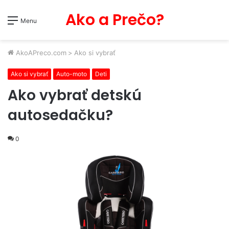
Ako a Prečo?
Menu
AkoAPreco.com
>
Ako si vybrať
Ako si vybrať
Auto-moto
Deti
Ako vybrať detskú
autosedačku?
0