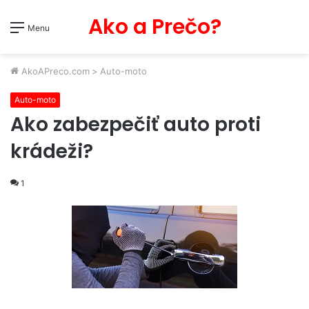
Ako a Prečo?
Menu
AkoAPreco.com
>
Auto-moto
Auto-moto
Ako zabezpečiť auto proti
krádeži?
1