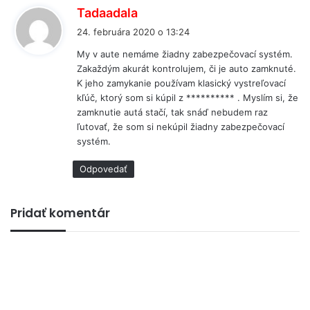
p
Tadaadala
í
24. februára 2020 o 13:24
š
My v aute nemáme žiadny zabezpečovací systém.
e
Zakaždým akurát kontrolujem, či je auto zamknuté.
:
K jeho zamykanie používam klasický vystreľovací
kľúč, ktorý som si kúpil z ********** . Myslím si, že
zamknutie autá stačí, tak snáď nebudem raz
ľutovať, že som si nekúpil žiadny zabezpečovací
systém.
Odpovedať
Pridať komentár