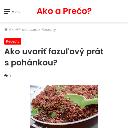
Ako a Prečo?
Menu
AkoAPreco.com
>
Recepty
Recepty
Ako uvariť fazuľový prát
s pohánkou?
0