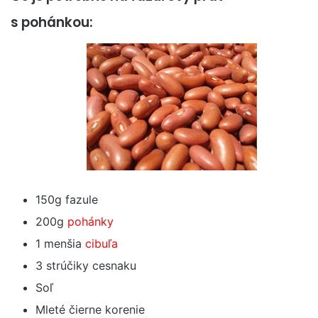
s pohánkou:
150g fazule
200g
pohánky
1 menšia
cibuľa
3 strúčiky cesnaku
Soľ
Mleté čierne korenie