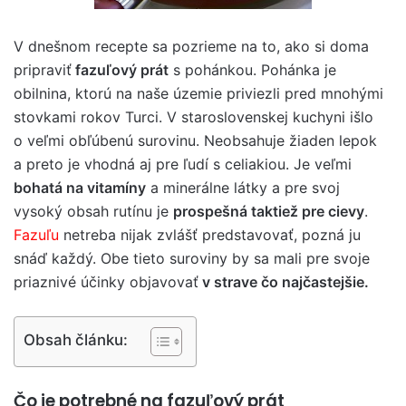
V dnešnom recepte sa pozrieme na to, ako si doma
pripraviť
fazuľový prát
s pohánkou. Pohánka je
obilnina, ktorú na naše územie priviezli pred mnohými
stovkami rokov Turci. V staroslovenskej kuchyni išlo
o veľmi obľúbenú surovinu. Neobsahuje žiaden lepok
a preto je vhodná aj pre ľudí s celiakiou. Je veľmi
bohatá na vitamíny
a minerálne látky a pre svoj
vysoký obsah rutínu je
prospešná taktiež pre cievy
.
Fazuľu
netreba nijak zvlášť predstavovať, pozná ju
snáď každý. Obe tieto suroviny by sa mali pre svoje
priaznivé účinky objavovať
v strave čo najčastejšie.
Obsah článku:
Čo je potrebné na fazuľový prát