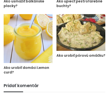
Ako usmažiť balkánske
Ako upiecť pestrofarebné
placky?
buchty?
Ako urobiť pórovú omáčku?
Ako urobiť domáci Lemon
curd?
Pridať komentár