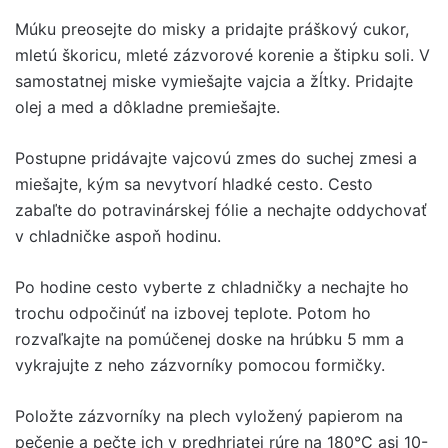
Múku preosejte do misky a pridajte práškový cukor,
mletú škoricu, mleté zázvorové korenie a štipku soli. V
samostatnej miske vymiešajte vajcia a žĺtky. Pridajte
olej a med a dôkladne premiešajte.
Postupne pridávajte vajcovú zmes do suchej zmesi a
miešajte, kým sa nevytvorí hladké cesto. Cesto
zabaľte do potravinárskej fólie a nechajte oddychovať
v chladničke aspoň hodinu.
Po hodine cesto vyberte z chladničky a nechajte ho
trochu odpočinúť na izbovej teplote. Potom ho
rozvaľkajte na pomúčenej doske na hrúbku 5 mm a
vykrajujte z neho zázvorníky pomocou formičky.
Položte zázvorníky na plech vyložený papierom na
pečenie a pečte ich v predhriatej rúre na 180°C asi 10-