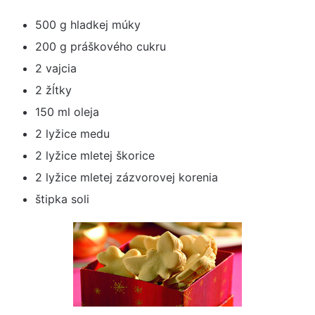
500 g hladkej múky
200 g práškového cukru
2 vajcia
2 žĺtky
150 ml oleja
2 lyžice medu
2 lyžice mletej škorice
2 lyžice mletej zázvorovej korenia
štipka soli