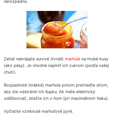
nerozpadnú.
Zatiaľ nakrájajte surové (tvrdé)
marhule
na hrubé kusy
(ako pásy). Je vhodné naplniť ich cukrom (podľa vašej
chuti).
Rozpadnuté (mäkké) marhule potom pretrieďte sitom,
aby ste odstránili ich šupku. Ak máte elektrický
odšťavovač, stlačte ich v ňom (pri maximálnom tlaku).
Vyčistite vzniknuté marhuľové pyré.