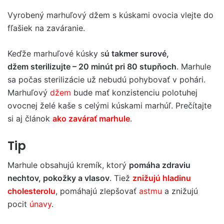
Vyrobený marhuľový džem s kúskami ovocia vlejte do
fľašiek na zaváranie.
Keďže marhuľové kúsky s
ú takmer surové,
džem sterilizujte – 20 minút pri 80 stupňoch
. Marhule
sa počas sterilizácie už nebudú pohybovať v pohári.
Marhuľový
džem
bude mať konzistenciu polotuhej
ovocnej želé kaše s celými kúskami marhúľ. Prečítajte
si aj článok
ako zavárať marhule
.
Tip
Marhule obsahujú kremík, ktorý
pomáha zdraviu
nechtov, pokožky a vlasov
. Tiež
znižujú hladinu
cholesterolu
, pomáhajú zlepšovať
astmu
a znižujú
pocit
únavy
.