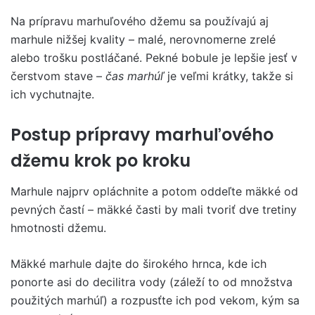
Na prípravu marhuľového džemu sa používajú aj
marhule nižšej kvality – malé, nerovnomerne zrelé
alebo trošku postláčané. Pekné bobule je lepšie jesť v
čerstvom stave –
čas marhúľ
je veľmi krátky, takže si
ich vychutnajte.
Postup prípravy marhuľového
džemu krok po kroku
Marhule najprv opláchnite a potom oddeľte mäkké od
pevných častí – mäkké časti by mali tvoriť dve tretiny
hmotnosti džemu.
Mäkké marhule dajte do širokého hrnca, kde ich
ponorte asi do decilitra vody (záleží to od množstva
použitých marhúľ) a rozpusťte ich pod vekom, kým sa