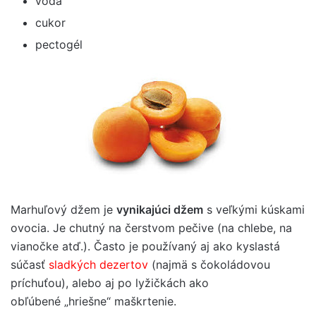
voda
cukor
pectogél
Marhuľový džem je
vynikajúci džem
s veľkými kúskami
ovocia. Je chutný na čerstvom pečive (na chlebe, na
vianočke atď.). Často je používaný aj ako kyslastá
súčasť
sladkých dezertov
(najmä s čokoládovou
príchuťou), alebo aj po lyžičkách ako
obľúbené „hriešne“ maškrtenie.