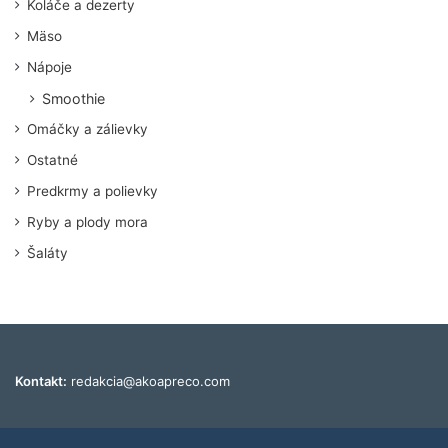
Koláče a dezerty
Mäso
Nápoje
Smoothie
Omáčky a zálievky
Ostatné
Predkrmy a polievky
Ryby a plody mora
Šaláty
Kontakt:
redakcia@akoapreco.com