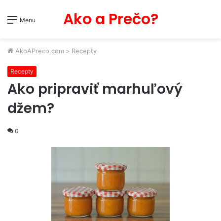
Ako a Prečo?
Menu
AkoAPreco.com
>
Recepty
Recepty
Ako pripraviť marhuľový
džem?
0