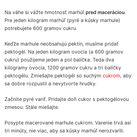
Na váhe si vážte hmotnosť marhúľ
pred maceráciou
.
Pre jeden kilogram marhúľ (pyré a kúsky marhule)
potrebujete 600 gramov cukru.
Keďže marhule neobsahujú pektín, musíme pridať
pektogél. Na jeden kilogram ovocia (a 600 gramov
cukru) použijeme jeden a pol balíčka. Teda dva
kilogramy ovocia, 1200 gramov cukru a tri balíčky
pektogélu. Zmiešajte pektogél so suchým
cukrom
, aby
sa dobre rozpustil a nevytvorte hrudky.
Začnite pyré variť. Pridajte doň cukor s pektogélovou
zmesou. Stále miešajte.
Posypte macerované marhule cukrom. Varenie trvá asi
tri minúty, nie viac, aby sa kúsky marhúľ nerozvarili.