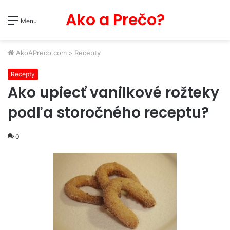
Ako a Prečo?
Menu
AkoAPreco.com
>
Recepty
Recepty
Ako upiecť vanilkové rožteky
podľa storočného receptu?
0