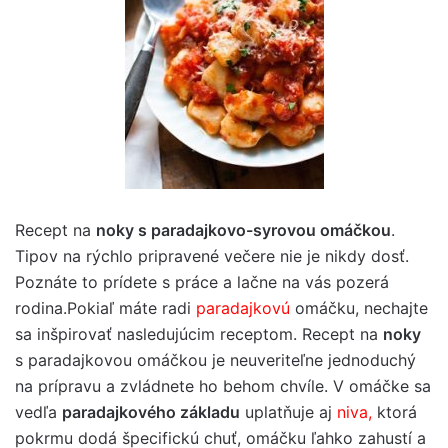
Recept na
noky s paradajkovo-syrovou omáčkou
.
Tipov na rýchlo pripravené večere nie je nikdy dosť.
Poznáte to prídete s práce a lačne na vás pozerá
rodina.Pokiaľ máte radi
paradajkovú
omáčku, nechajte
sa inšpirovať nasledujúcim receptom. Recept na
noky
s paradajkovou omáčkou je neuveriteľne jednoduchý
na prípravu a zvládnete ho behom chvíle. V omáčke sa
vedľa
paradajkového základu
uplatňuje aj
niva,
ktorá
pokrmu dodá špecifickú chuť, omáčku ľahko zahustí a