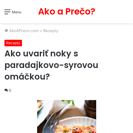
Ako a Prečo?
Menu
AkoAPreco.com
>
Recepty
Recepty
Ako uvariť noky s
paradajkovo-syrovou
omáčkou?
0