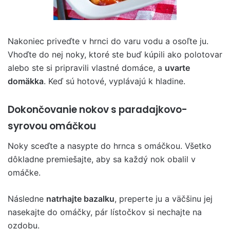
Nakoniec priveďte v hrnci do varu vodu a osoľte ju.
Vhoďte do nej noky, ktoré ste buď kúpili ako polotovar
alebo ste si pripravili vlastné domáce, a
uvarte
domäkka
. Keď sú hotové, vyplávajú k hladine.
Dokončovanie nokov s paradajkovo-
syrovou omáčkou
Noky sceďte a nasypte do hrnca s omáčkou. Všetko
dôkladne premiešajte, aby sa každý nok obalil v
omáčke.
Následne
natrhajte bazalku
, preperte ju a väčšinu jej
nasekajte do omáčky, pár lístočkov si nechajte na
ozdobu.