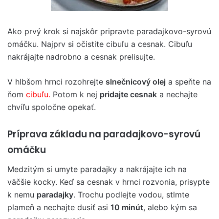
Ako prvý krok si najskôr pripravte paradajkovo-syrovú
omáčku. Najprv si očistite cibuľu a cesnak. Cibuľu
nakrájajte nadrobno a cesnak prelisujte.
V hlbšom hrnci rozohrejte
slnečnicový olej
a speňte na
ňom
cibuľu.
Potom k nej
pridajte cesnak
a nechajte
chvíľu spoločne opekať.
Príprava základu na paradajkovo-syrovú
omáčku
Medzitým si umyte paradajky a nakrájajte ich na
väčšie kocky. Keď sa cesnak v hrnci rozvonia, prisypte
k nemu
paradajky
. Trochu podlejte vodou, stlmte
plameň a nechajte dusiť asi
10 minút
, alebo kým sa