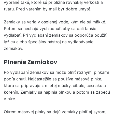
vybrané také, ktoré sú približne rovnakej veľkosti a
tvaru. Pred varením by mali byť dobre umyté.
Zemiaky sa varia v osolenej vode, kým nie sú mäkké.
Potom sa nechajú vychladnúť, aby sa dali ľahšie
vydlabať. Pri vydlabaní zemiakov sa odporúča použiť
lyžicu alebo špeciálny nástroj na vydlabávanie
zemiakov.
Plnenie Zemiakov
Po vydlabaní zemiakov sa môžu plniť rôznymi plnkami
podľa chuti. Najčastejšie sa používa mäsová plnka,
ktorá sa pripravuje z mletej múčky, cibule, cesnaku a
korenín. Zemiaky sa naplnia plnkou a potom sa zapečú
v rúre.
Okrem mäsovej plnky sa dajú zemiaky plniť aj syrom,