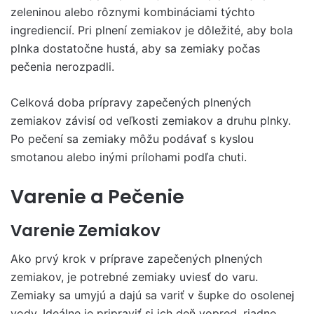
zeleninou alebo rôznymi kombináciami týchto
ingrediencií. Pri plnení zemiakov je dôležité, aby bola
plnka dostatočne hustá, aby sa zemiaky počas
pečenia nerozpadli.
Celková doba prípravy zapečených plnených
zemiakov závisí od veľkosti zemiakov a druhu plnky.
Po pečení sa zemiaky môžu podávať s kyslou
smotanou alebo inými prílohami podľa chuti.
Varenie a Pečenie
Varenie Zemiakov
Ako prvý krok v príprave zapečených plnených
zemiakov, je potrebné zemiaky uviesť do varu.
Zemiaky sa umyjú a dajú sa variť v šupke do osolenej
vody. Ideálne je pripraviť si ich deň vopred, riadne