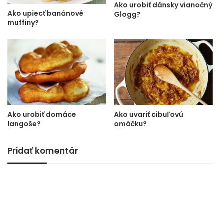
Ako urobiť dánsky vianočný
Ako upiecť banánové
Glogg?
muffiny?
Ako urobiť domáce
Ako uvariť cibuľovú
langoše?
omáčku?
Pridať komentár