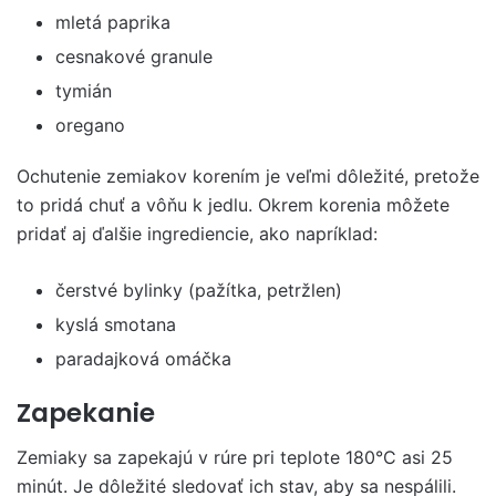
mletá paprika
cesnakové granule
tymián
oregano
Ochutenie zemiakov korením je veľmi dôležité, pretože
to pridá chuť a vôňu k jedlu. Okrem korenia môžete
pridať aj ďalšie ingrediencie, ako napríklad:
čerstvé bylinky (pažítka, petržlen)
kyslá smotana
paradajková omáčka
Zapekanie
Zemiaky sa zapekajú v rúre pri teplote 180°C asi 25
minút. Je dôležité sledovať ich stav, aby sa nespálili.