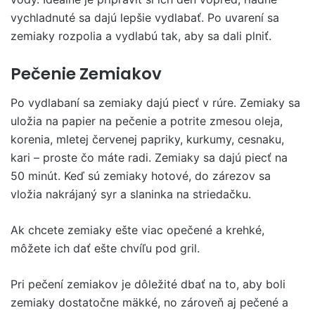
vychladnuté sa dajú lepšie vydlabať. Po uvarení sa
zemiaky rozpolia a vydlabú tak, aby sa dali plniť.
Pečenie Zemiakov
Po vydlabaní sa zemiaky dajú piecť v rúre. Zemiaky sa
uložia na papier na pečenie a potrite zmesou oleja,
korenia, mletej červenej papriky, kurkumy, cesnaku,
kari – proste čo máte radi. Zemiaky sa dajú piecť na
50 minút. Keď sú zemiaky hotové, do zárezov sa
vložia nakrájaný syr a slaninka na striedačku.
Ak chcete zemiaky ešte viac opečené a krehké,
môžete ich dať ešte chvíľu pod gril.
Pri pečení zemiakov je dôležité dbať na to, aby boli
zemiaky dostatočne mäkké, no zároveň aj pečené a