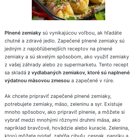
Plnené zemiaky
sú vynikajúcou voľbou, ak hľadáte
chutné a zdravé jedlo. Zapečené plnené zemiaky sú
jedným z najobľúbenejších receptov na plnené
zemiaky a sú skvelým spôsobom, ako využiť zemiaky
z vašej záhrady alebo zo supermarketu. Tento recept
sa skladá
z vydlabaných zemiakov, ktoré sú naplnené
výdatnou mäsovou zmesou
a zapečené v rúre.
Ak chcete pripraviť zapečené plnené zemiaky,
potrebujete zemiaky, mäso, zeleninu a syr. Existuje
mnoho spôsobov, ako pripraviť plnenie, a môžete si
vybrať medzi mnohými rôznymi druhmi mäsa, ako
napríklad bravčové, hovädzie alebo kuracie. Zelenina,
ktorú môžete pridať, zahŕňa cibuľu, cesnak, papriku a