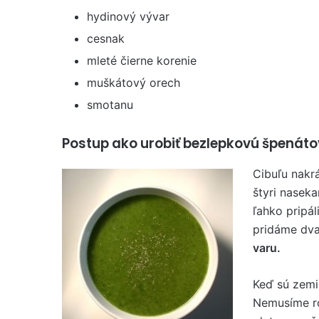
hydinový vývar
cesnak
mleté ​​čierne korenie
muškátový orech
smotanu
Postup ako urobiť bezlepkovú špenáto
Cibuľu nakr
štyri nasek
ľahko pripál
pridáme dva
varu.
Keď sú zemi
Nemusíme ro