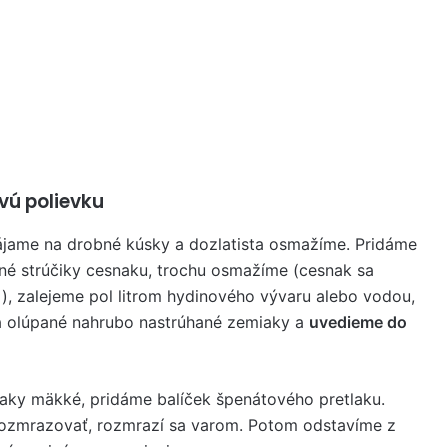
vú polievku
ájame na drobné kúsky a dozlatista osmažíme. Pridáme
ané strúčiky cesnaku, trochu osmažíme (cesnak sa
i), zalejeme pol litrom hydinového vývaru alebo vodou,
 olúpané nahrubo nastrúhané zemiaky a
uvedieme do
aky mäkké, pridáme balíček špenátového pretlaku.
zmrazovať, rozmrazí sa varom. Potom odstavíme z