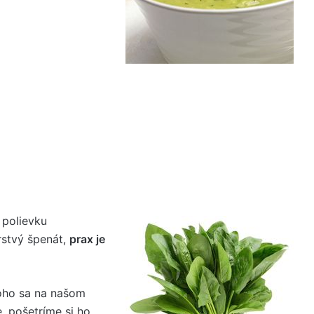
polievku
erstvý špenát,
prax je
toho sa na našom
, pošetríme si ho