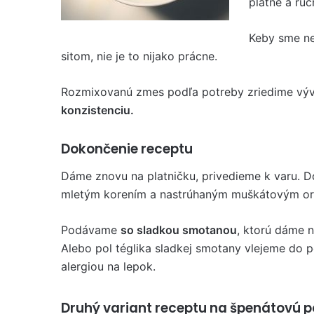
platne a ru
Keby sme ne
sitom, nie je to nijako prácne.
Rozmixovanú zmes podľa potreby zriedime výv
konzistenciu.
Dokončenie receptu
Dáme znovu na platničku, privedieme k varu. 
mletým korením a nastrúhaným muškátovým ori
Podávame
so sladkou smotanou
, ktorú dáme n
Alebo pol téglika sladkej smotany vlejeme do po
alergiou na lepok.
Druhý variant receptu na špenátovú p