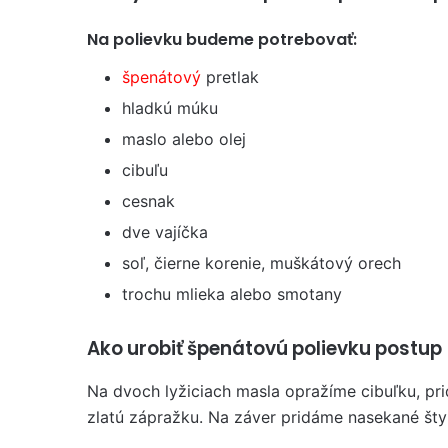
Na polievku budeme potrebovať:
špenátový
pretlak
hladkú múku
maslo alebo olej
cibuľu
cesnak
dve vajíčka
soľ, čierne korenie, muškátový orech
trochu mlieka alebo smotany
Ako urobiť špenátovú polievku postup
Na dvoch lyžiciach masla opražíme cibuľku, p
zlatú zápražku. Na záver pridáme nasekané štyr