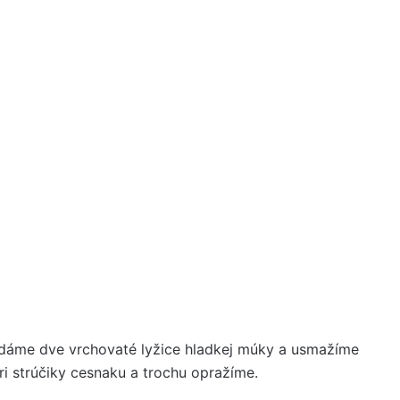
ridáme dve vrchovaté lyžice hladkej múky a usmažíme
i strúčiky cesnaku a trochu opražíme.