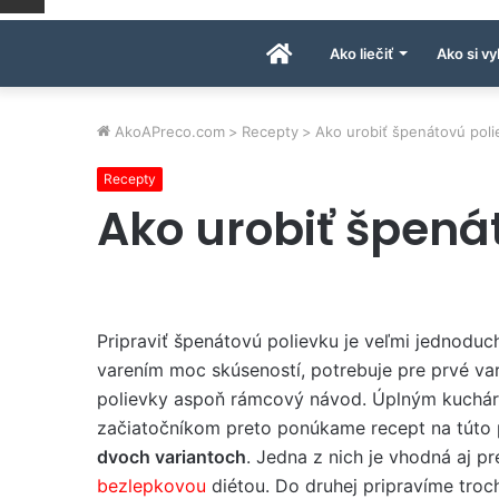
Úvodná
Ako liečiť
Ako si vy
stránka
AkoAPreco.com
>
Recepty
>
Ako urobiť špenátovú poli
Recepty
AkoAPreco.com
Ako urobiť špená
Pripraviť špenátovú polievku je veľmi jednoduc
varením moc skúseností, potrebuje pre prvé va
polievky aspoň rámcový návod. Úplným kuchá
začiatočníkom preto ponúkame recept na túto 
dvoch variantoch
. Jedna z nich je vhodná aj pre
bezlepkovou
diétou. Do druhej pripravíme tro