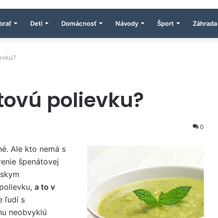
brať
Deti
Domácnosť
Návody
Šport
Záhrada
evku?
tovú polievku?
0
hé. Ale kto nemá s
renie špenátovej
rskym
polievku,
a to v
 ľudí s
chu neobvyklú