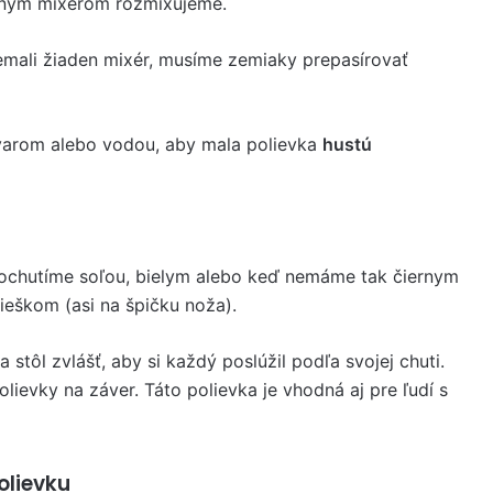
čným mixérom rozmixujeme.
mali žiaden mixér, musíme zemiaky prepasírovať
arom alebo vodou, aby mala polievka
hustú
Dochutíme soľou, bielym alebo keď nemáme tak čiernym
eškom (asi na špičku noža).
a stôl zvlášť, aby si každý poslúžil podľa svojej chuti.
lievky na záver. Táto polievka je vhodná aj pre ľudí s
olievku