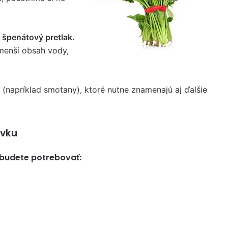
špenátový pretlak.
 menší obsah vody,
(napríklad smotany), ktoré nutne znamenajú aj ďalšie
evku
 budete potrebovať: