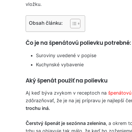
vložku.
Obsah článku:
Čo je na špenátovú polievku potrebné:
Suroviny uvedené v popise
Kuchynské vybavenie
Aký špenát použiť na polievku
Aj keď býva zvykom v receptoch na
špenátovú
zdôrazňovať, že je na jej prípravu je najlepší č
trochu iná.
Čerstvý špenát je sezónna zelenina
, a okrem 
trhu sa objavuje tak málo, že keď ho zoženieme