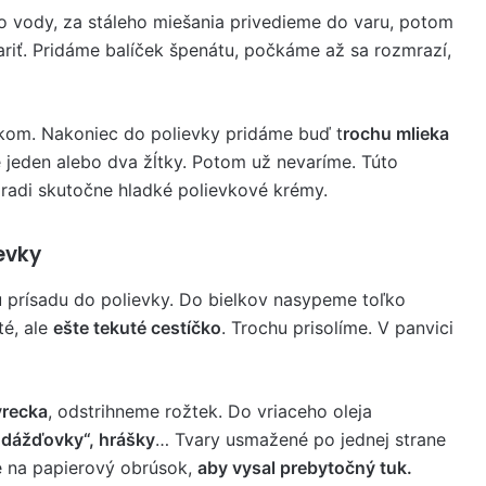
o vody, za stáleho miešania privedieme do varu, potom
ariť. Pridáme balíček špenátu, počkáme až sa rozmrazí,
kom. Nakoniec do polievky pridáme buď t
rochu mlieka
jeden alebo dva žĺtky. Potom už nevaríme. Túto
radi skutočne hladké polievkové krémy.
evky
 prísadu do polievky. Do bielkov nasypeme toľko
té, ale
ešte tekuté cestíčko
. Trochu prisolíme. V panvici
vrecka
, odstrihneme rožtek. Do vriaceho oleja
 „dážďovky“, hrášky
… Tvary usmažené po jednej strane
e na papierový obrúsok,
aby vysal prebytočný tuk.