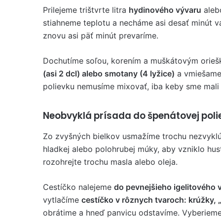
Prilejeme trištvrte litra
hydinového vývaru
aleb
stiahneme teplotu a necháme asi desať minút v
znovu asi päť minút prevaríme.
Dochutíme soľou, korením a muškátovým orieš
(asi 2 dcl) alebo smotany (4 lyžice)
a vmiešame 
polievku nemusíme mixovať, iba keby sme mali 
Neobvyklá prísada do špenátovej poli
Zo zvyšných bielkov usmažíme trochu nezvyklú
hladkej alebo polohrubej múky, aby vzniklo hus
rozohrejte trochu masla alebo oleja.
Cestíčko nalejeme
do pevnejšieho igelitového 
vytlačíme
cestíčko v rôznych tvaroch: krúžky,
obrátime a hneď panvicu odstavíme. Vyberiem