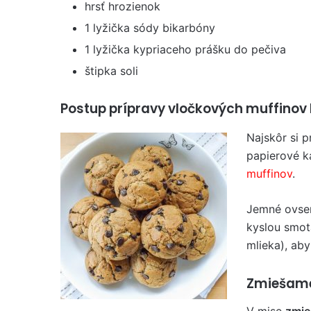
hrsť hrozienok
1 lyžička sódy bikarbóny
1 lyžička kypriaceho prášku do pečiva
štipka soli
Postup prípravy vločkových muffinov 
Najskôr si p
papierové k
muffinov
.
Jemné ovse
kyslou smo
mlieka), aby
Zmiešame
V mise
zmie