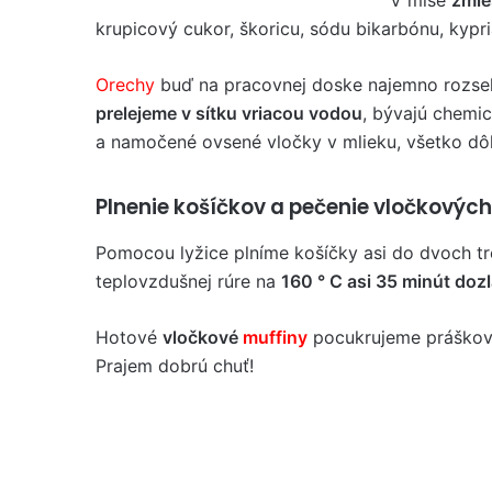
krupicový cukor, škoricu, sódu bikarbónu, kypri
Orechy
buď na pracovnej doske najemno rozsek
prelejeme v sítku vriacou vodou
, bývajú chemi
a namočené ovsené vločky v mlieku, všetko d
Plnenie košíčkov a pečenie vločkovýc
Pomocou lyžice plníme košíčky asi do dvoch tr
teplovzdušnej rúre na
160 ° C asi 35 minút dozl
Hotové
vločkové
muffiny
pocukrujeme práškov
Prajem dobrú chuť!