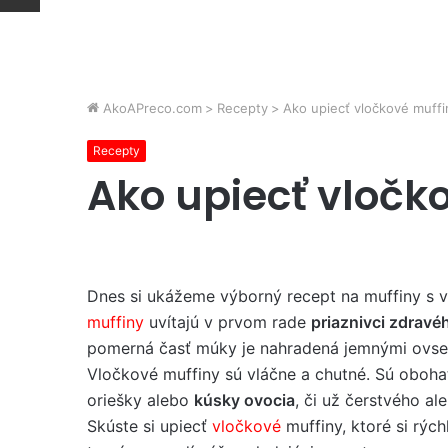
AkoAPreco.com
>
Recepty
>
Ako upiecť vločkové muffi
Recepty
Ako upiecť vločk
Dnes si ukážeme výborný recept na muffiny s 
muffiny
uvítajú v prvom rade
priaznivci zdravéh
pomerná časť múky je nahradená jemnými ovse
Vločkové muffiny sú vláčne a chutné. Sú oboh
oriešky alebo
kúsky ovocia
, či už čerstvého a
Skúste si upiecť
vločkové
muffiny, ktoré si rých