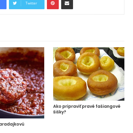
Twitter
Ako pripraviť pravé fašiangové
šišky?
paradajkovú