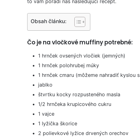
to vám poradí náš nasledujúci recept.
Obsah článku:
Čo je na vločkové muffiny potrebné:
1 hrnček ovsených vločiek (jemných)
1 hrnček polohrubej múky
1 hrnček cmaru (môžeme nahradiť kyslou 
jablko
štvrtku kocky rozpusteného masla
1/2 hrnčeka krupicového cukru
1 vajce
1 lyžička škorice
2 polievkové lyžice drvených orechov