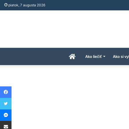
piatok, 7 augusta 2026
Úvodná
Ako liečiť
Ako si vy
stránka
Facebook
AkoAPreco.com
Twitter
Messenger
Share via Email