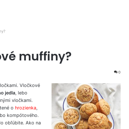
ny?
ové muffiny?
0
vločkami. Vločkové
o jedla
, lebo
nými vločkami.
atené o
hrozienka
,
lebo kompótového.
lo obľúbite. Ako na