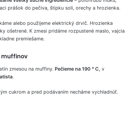
aci prášok do pečiva, štipku soli, orechy a hrozienka.
áme alebo použijeme elektrický drvič. Hrozienka
cky ošetrené. K zmesi pridáme rozpustené maslo, vajcia
ôkladne premiešame.
h muffinov
etín zmesou na muffiny.
Pečieme na 190 ° C,
v
atista
.
ým cukrom a pred podávaním necháme vychladnúť.