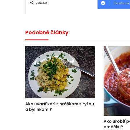
Facebook
Zdieľať
Podobné články
Ako uvariť karí s hráškom s ryžou
a bylinkami?
Ako urobiť 
omáčku?