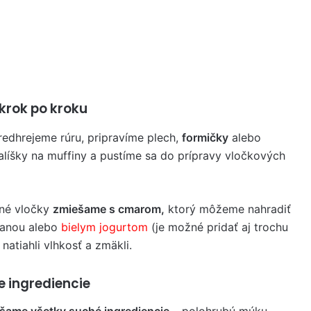
krok po kroku
redhrejeme rúru, pripravíme plech,
formičky
alebo
alíšky na muffiny a pustíme sa do prípravy vločkových
né vločky
zmiešame s cmarom,
ktorý môžeme nahradiť
tanou alebo
bielym jogurtom
(je možné pridať aj trochu
 natiahli vlhkosť a zmäkli.
 ingrediencie
šame všetky suché ingrediencie
– polohrubú múku,