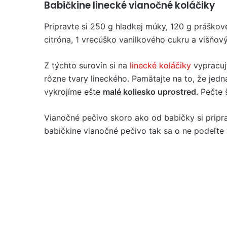
Babičkine linecké vianočné koláčiky
Pripravte si 250 g hladkej múky, 120 g práškové
citróna, 1 vrecúško vanilkového cukru a višňov
Z týchto surovín si na
linecké koláčiky
vypracuj
rôzne tvary lineckého. Pamätajte na to, že jed
vykrojíme ešte
malé koliesko uprostred
. Pečte
Vianočné pečivo skoro ako od babičky si pripra
babičkine vianočné pečivo tak sa o ne podeľt