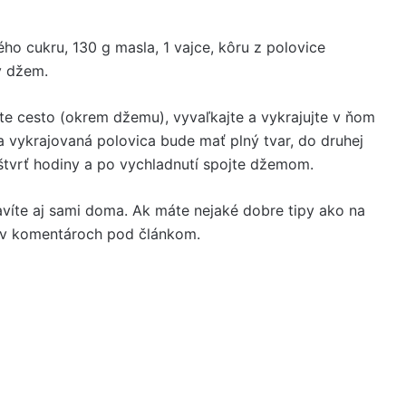
ho cukru, 130 g masla, 1 vajce, kôru z polovice
ý džem.
te cesto (okrem džemu), vyvaľkajte a vykrajujte v ňom
na vykrajovaná polovica bude mať plný tvar, do druhej
 štvrť hodiny a po vychladnutí spojte džemom.
víte aj
sami
doma. Ak máte nejaké dobre tipy ako na
e v komentároch pod článkom.