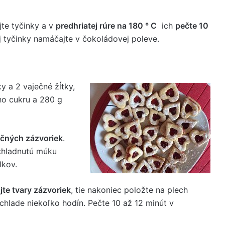
te tyčinky a v
predhriatej rúre na 180 ° C
ich
pečte 10
 tyčinky namáčajte v čokoládovej poleve.
y a 2 vaječné žĺtky,
ho cukru a 280 g
ičných zázvoriek
.
ychladnutú múku
lkov.
jte tvary zázvoriek
, tie nakoniec položte na plech
chlade niekoľko hodín. Pečte 10 až 12 minút v