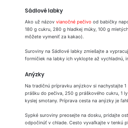
Sádlové labky
Ako už názov
vianočné pečivo
od babičky napo
180 g cukru, 280 g hladkej múky, 100 g mletých 
môžete vymeniť za kakao).
Suroviny na Sádlové labky zmiešajte a vypracu
formičiek na labky ich vyklopte až vychladnú,
Anýzky
Na tradičnú prípravku anýzkov si nachystajte 1
prášku do pečiva, 250 g práškového cukru, 1 ly
kyslej smotany. Príprava cesta na anýzky je ľah
Sypké suroviny preosejte na dosku, pridajte os
odpočinúť v chlade. Cesto vyvaľkajte v tenkú 