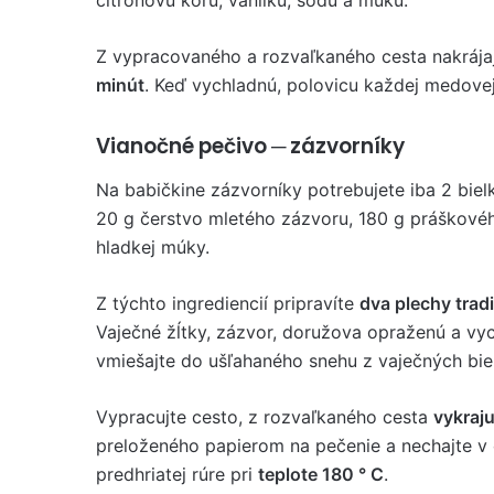
citrónovú kôru, vanilku, sódu a múku.
Z vypracovaného a rozvaľkaného cesta nakrájaj
minút
. Keď vychladnú, polovicu každej medovej
Vianočné pečivo ─ zázvorníky
Na babičkine zázvorníky potrebujete iba 2 bielk
20 g čerstvo mletého zázvoru, 180 g práškové
hladkej múky.
Z týchto ingrediencií pripravíte
dva plechy trad
Vaječné žĺtky, zázvor, doružova opraženú a v
vmiešajte do ušľahaného snehu z vaječných bie
Vypracujte cesto, z rozvaľkaného cesta
vykraju
preloženého papierom na pečenie a nechajte v 
predhriatej rúre pri
teplote 180 ° C
.