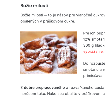
Božie milosti
Božie milosti ─ to je názov pre vianočné cukr
obalených v práškovom cukre.
Pre ich príp
12% smotany,
300 g hladk
vyprážanie
.
Do rozpust
smotanu a r
primiešavam
Z
dobre prepracovaného
a rozvaľkaného cesta n
horúcom tuku. Nakoniec obalíte v práškovom c