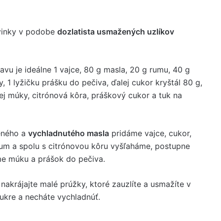
ovinky v podobe
dozlatista usmažených uzlíkov
ravu je ideálne 1 vajce, 80 g masla, 20 g rumu, 40 g
 1 lyžičku prášku do pečiva, ďalej cukor kryštál 80 g,
ej múky, citrónová kôra, práškový cukor a tuk na
eného a
vychladnutého masla
pridáme vajce, cukor,
um a spolu s citrónovou kôru vyšľaháme, postupne
e múku a prášok do pečiva.
akrájajte malé prúžky, ktoré zauzlíte a usmažíte v
ukre a necháte vychladnúť.