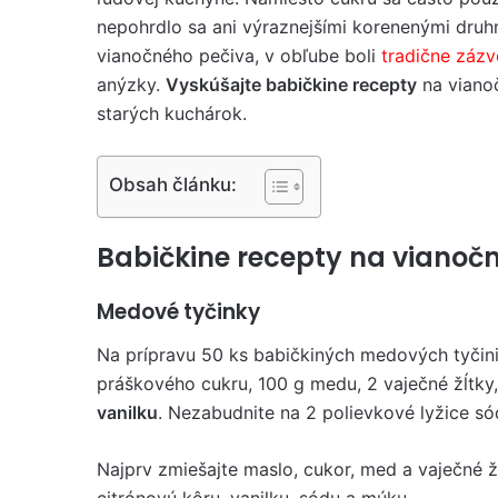
nepohrdlo sa ani výraznejšími korenenými dru
vianočného pečiva, v obľube boli
tradične záz
anýzky.
Vyskúšajte babičkine recepty
na vianoč
starých kuchárok.
Obsah článku:
Babičkine recepty na vianočn
Medové tyčinky
Na prípravu 50 ks babičkiných medových tyčini
práškového cukru, 100 g medu, 2 vaječné žĺtky,
vanilku
. Nezabudnite na 2 polievkové lyžice s
Najprv zmiešajte maslo, cukor, med a vaječné 