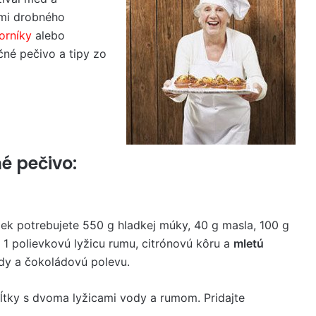
hmi drobného
vorníky
alebo
né pečivo a tipy zo
é pečivo:
ek potrebujete 550 g hladkej múky, 40 g masla, 100 g
 1 polievkovú lyžicu rumu, citrónovú kôru a
mletú
ódy a čokoládovú polevu.
žĺtky s dvoma lyžicami vody a rumom. Pridajte