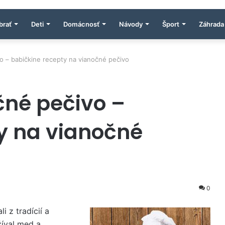
brať
Deti
Domácnosť
Návody
Šport
Záhrada
o – babičkine recepty na vianočné pečivo
čné pečivo –
y na vianočné
0
 z tradícií a
žíval med a