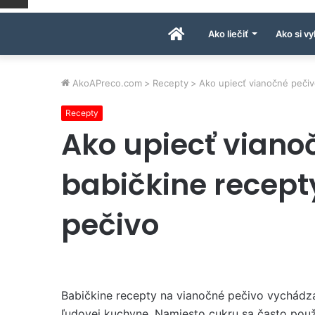
Úvodná
Ako liečiť
Ako si vy
stránka
AkoAPreco.com
>
Recepty
>
Ako upiecť vianočné pečiv
Recepty
AkoAPreco.com
Ako upiecť viano
babičkine recept
pečivo
Babičkine recepty na vianočné pečivo vychádzali
ľudovej kuchyne. Namiesto cukru sa často pou