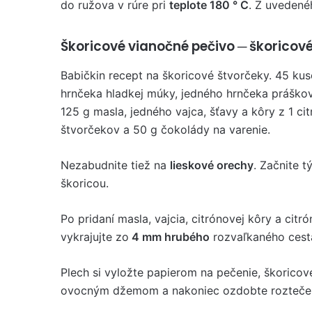
do ružova v rúre pri
teplote 180 ° C
. Z uvedené
Škoricové vianočné pečivo ─ škoricové
Babičkin recept na škoricové štvorčeky. 45 kus
hrnčeka hladkej múky, jedného hrnčeka práško
125 g masla, jedného vajca, šťavy a kôry z 1 c
štvorčekov a 50 g čokolády na varenie.
Nezabudnite tiež na
lieskové orechy
. Začnite 
škoricou.
Po pridaní masla, vajcia, citrónovej kôry a cit
vykrajujte zo
4 mm hrubého
rozvaľkaného cest
Plech si vyložte papierom na pečenie, škoricov
ovocným džemom a nakoniec ozdobte roztečen