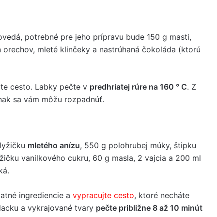
vedá, potrebné pre jeho prípravu bude 150 g masti,
orechov, mleté ​​klinčeky a nastrúhaná čokoláda (ktorú
jte cesto. Labky pečte v
predhriatej rúre na 160 ° C
. Z
 inak sa vám môžu rozpadnúť.
 lyžičku
mletého anízu
, 550 g polohrubej múky, štipku
žičku vanilkového cukru, 60 g masla, 2 vajcia a 200 ml
ká.
tatné ingrediencie a
vypracujte cesto
, ktoré necháte
placku a vykrajované tvary
pečte približne 8 až 10 minút