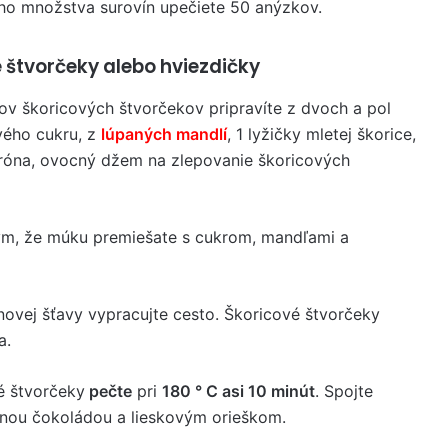
ho množstva surovín upečiete 50 anýzkov.
 štvorčeky alebo hviezdičky
ov škoricových štvorčekov pripravíte z dvoch a pol
vého cukru, z
lúpaných mandlí
, 1 lyžičky mletej škorice,
itróna, ovocný džem na zlepovanie škoricových
tým, že múku premiešate s cukrom, mandľami a
rónovej šťavy vypracujte cesto. Škoricové štvorčeky
a.
é štvorčeky
pečte
pri
180 ° C asi 10 minút
. Spojte
ou čokoládou a lieskovým orieškom.