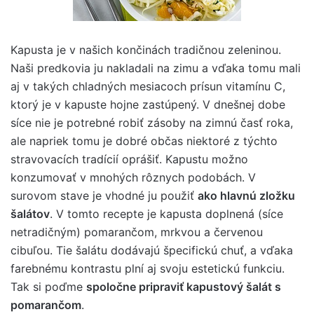
Kapusta je v našich končinách tradičnou zeleninou.
Naši predkovia ju nakladali na zimu a vďaka tomu mali
aj v takých chladných mesiacoch prísun vitamínu C,
ktorý je v kapuste hojne zastúpený. V dnešnej dobe
síce nie je potrebné robiť zásoby na zimnú časť roka,
ale napriek tomu je dobré občas niektoré z týchto
stravovacích tradícií oprášiť. Kapustu možno
konzumovať v mnohých rôznych podobách. V
surovom stave je vhodné ju použiť
ako hlavnú zložku
šalátov
. V tomto recepte je kapusta doplnená (síce
netradičným) pomarančom, mrkvou a červenou
cibuľou. Tie šalátu dodávajú špecifickú chuť, a vďaka
farebnému kontrastu plní aj svoju estetickú funkciu.
Tak si poďme
spoločne pripraviť kapustový šalát s
pomarančom
.