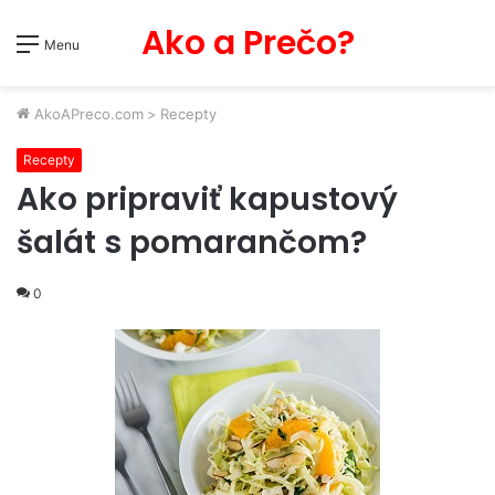
Ako a Prečo?
Menu
AkoAPreco.com
>
Recepty
Recepty
Ako pripraviť kapustový
šalát s pomarančom?
0