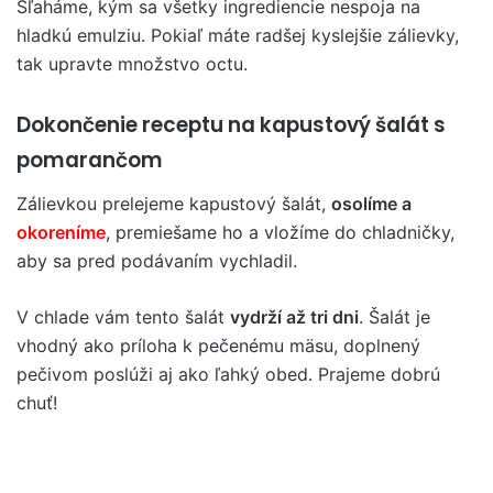
Šľaháme, kým sa všetky ingrediencie nespoja na
hladkú emulziu. Pokiaľ máte radšej kyslejšie zálievky,
tak upravte množstvo octu.
Dokončenie receptu na kapustový šalát s
pomarančom
Zálievkou prelejeme kapustový šalát,
osolíme a
okoreníme
, premiešame ho a vložíme do chladničky,
aby sa pred podávaním vychladil.
V chlade vám tento šalát
vydrží až tri dni
. Šalát je
vhodný ako príloha k pečenému mäsu, doplnený
pečivom poslúži aj ako ľahký obed. Prajeme dobrú
chuť!