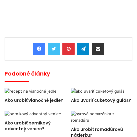
Pinterest
Telegram
Share via Email
Podobné články
Ako urobiť vianočné jedle?
Ako uvariť cuketový guláš?
Ako urobiť perníkový
adventný veniec?
Ako urobiť romadúrovú
nátierku?