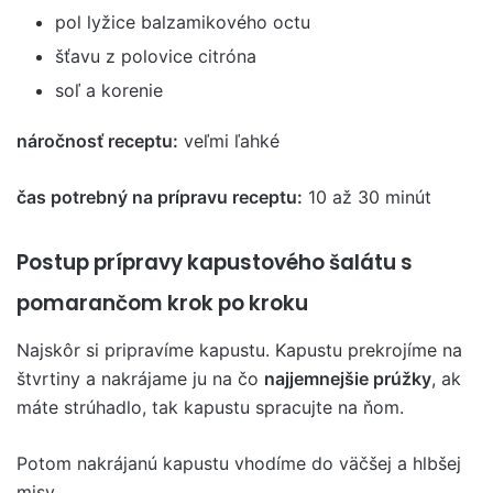
pol lyžice balzamikového octu
šťavu z polovice citróna
soľ a korenie
náročnosť receptu:
veľmi ľahké
čas potrebný na prípravu receptu:
10 až 30 minút
Postup prípravy kapustového šalátu s
pomarančom krok po kroku
Najskôr si pripravíme kapustu. Kapustu prekrojíme na
štvrtiny a nakrájame ju na čo
najjemnejšie prúžky
, ak
máte strúhadlo, tak kapustu spracujte na ňom.
Potom nakrájanú kapustu vhodíme do väčšej a hlbšej
misy.