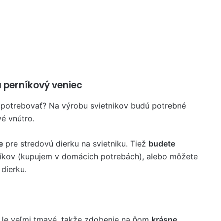
a perníkový veniec
potrebovať? Na výrobu svietnikov budú potrebné
vé vnútro.
e
pre stredovú dierku na svietniku. Tiež
budete
íkov (kupujem v domácich potrebách), alebo môžete
 dierku.
 Je veľmi tmavé, takže zdobenie na ňom
krásne