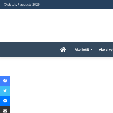
piatok, 7 augusta 2026
Úvodná
Ako liečiť
Ako si vy
stránka
Facebook
AkoAPreco.com
Twitter
Messenger
Share via Email