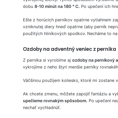
dobu
8-10 minút na 180 ° C.
Po upečení ich hn
Ešte z horúcich perníkov opatrne vytiahnem za
vzniknutej diery hneď opatrne (aby perník nepra
použitých hliníkových spodkov. Necháme to na
Ozdoby na adventný veniec z perníka
Z perníka si vyrobíme aj
ozdoby na perníkový 
vykrojíme z neho štyri menšie perníky rovnakéh
Väčšinou použijem koliesko, ktoré mi zostane v
Ak chcete zmenu, môžete zapojiť fantáziu a vyk
upečieme rovnakým spôsobom.
Po upečení nez
nechať vychladnúť.