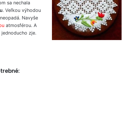
som sa nechala
ku
. Veľkou výhodou
a neopadá. Navyše
ou
atmosférou. A
 jednoducho zje.
trebné: