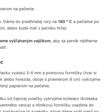
pierom na pečenie.
. Dáme do predhriatej rúry na
180 ° C
a pečieme po
im, alebo bude mať v perníku hrče).
ieme vyšľahaným vajíčkom,
aby sa perník nádherne
diť.
ec
placku vysokú 3-4 mm a pomocou formičky (tvar si
žok alebo hviezda, oboje s priemerom 8 cm) vykrojíme
ožený papierom na pečenie.
ku od čajovej sviečky vykrojíme koliesko (kolieska
ventného venca) a hliníkovú formičku vsadíme do
zostávajúce tri svietniky, ktoré dáme opäť piecť po