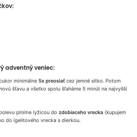
čkov:
vý adventný veniec:
 cukor minimálne
5x preosiať
cez jemné sitko. Potom
ónovú šťavu a všetko spolu šľaháme 5 minút na najvyšší
 polevu plníme lyžicou do
zdobiaceho vrecka
(kupujem
o do igelitového vrecka s dierkou.