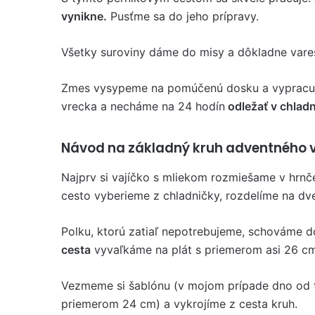
vynikne.
Pusťme sa do jeho prípravy.
Všetky suroviny dáme do misy a dôkladne var
Zmes vysypeme na pomúčenú dosku a vypracujem
vrecka a necháme na 24 hodín
odležať v chladn
Návod na základný kruh adventného v
Najprv si vajíčko s mliekom rozmiešame v hrnče
cesto vyberieme z chladničky, rozdelíme na dv
Polku, ktorú zatiaľ nepotrebujeme, schováme d
cesta
vyvaľkáme na plát s priemerom asi 26 c
Vezmeme si šablónu (v mojom prípade dno od t
priemerom 24 cm) a vykrojíme z cesta kruh.