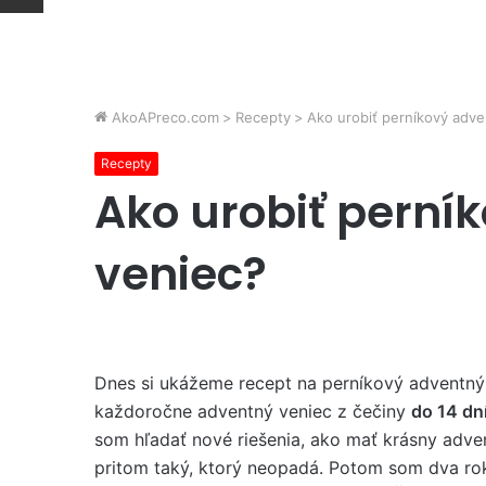
AkoAPreco.com
>
Recepty
>
Ako urobiť perníkový adve
Recepty
Ako urobiť perní
veniec?
Dnes si ukážeme recept na perníkový adventný
každoročne adventný veniec z čečiny
do 14 dn
som hľadať nové riešenia, ako mať krásny adve
pritom taký, ktorý neopadá. Potom som dva ro