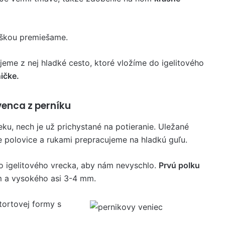
eškou premiešame.
e z nej hladké cesto, ktoré vložíme do igelitového
ičke.
enca z perníku
ku, nech je už prichystané na potieranie. Uležané
e polovice a rukami prepracujeme na hladkú guľu.
o igelitového vrecka, aby nám nevyschlo.
Prvú polku
m a vysokého asi 3-4 mm.
ortovej formy s