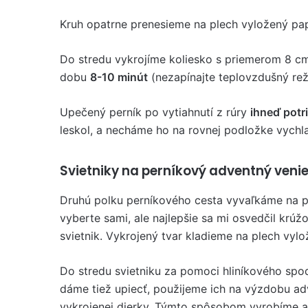
Kruh opatrne prenesieme na plech vyložený pa
Do stredu vykrojíme koliesko s priemerom 8 cm
dobu
8-10 minút
(nezapínajte teplovzdušný rež
Upečený perník po vytiahnutí z rúry
ihneď potr
leskol, a necháme ho na rovnej podložke vychla
Svietniky na perníkový adventný veni
Druhú polku perníkového cesta vyvaľkáme na 
vyberte sami, ale najlepšie sa mi osvedčil krú
svietnik. Vykrojený tvar kladieme na plech vyl
Do stredu svietniku za pomoci hliníkového spod
dáme tiež upiecť, použijeme ich na výzdobu ad
vykrojenej dierky. Týmto spôsobom vyrobíme aj 