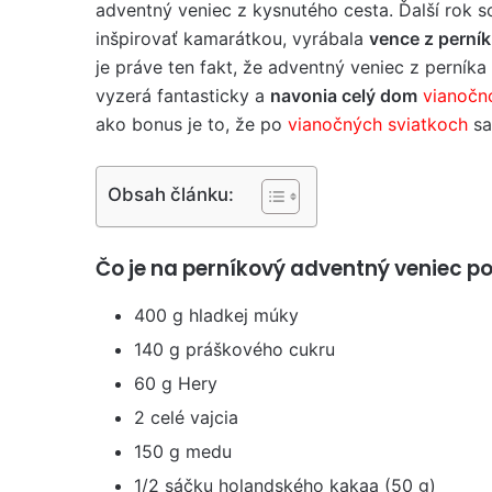
adventný veniec z kysnutého cesta. Ďalší rok 
inšpirovať kamarátkou, vyrábala
vence z perní
je práve ten fakt, že adventný veniec z perník
vyzerá fantasticky a
navonia celý dom
vianočn
ako bonus je to, že po
vianočných sviatkoch
sa
Obsah článku:
Čo je na perníkový adventný veniec po
400 g hladkej múky
140 g práškového cukru
60 g Hery
2 celé vajcia
150 g medu
1/2 sáčku holandského kakaa (50 g)