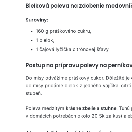
Bielková poleva na zdobenie medovní
Suroviny:
160 g práškového cukru,
1 bielok,
1 čajová lyžička citrónovej šťavy
Postup na prípravu polevy na perníko
Do misy odvážime práškový cukor. Dôležité je
do misy pridáme bielok z jedného vajíčka, citr
stupeň.
Poleva medzitým
krásne zbelie a stuhne
. Tuhú
v domácich potrebách okolo 20 Sk za kus) aleb