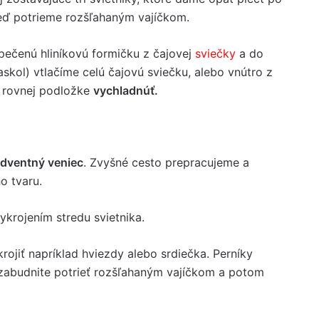
eď potrieme rozšľahaným vajíčkom.
pečenú hliníkovú formičku z čajovej
sviečky
a do
skol) vtlačíme celú čajovú sviečku, alebo vnútro z
 rovnej podložke
vychladnúť.
adventný veniec
. Zvyšné cesto prepracujeme a
o tvaru.
ykrojením stredu svietnika.
rojiť napríklad hviezdy alebo srdiečka. Perníky
abudnite potrieť rozšľahaným vajíčkom a potom