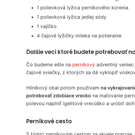
1 polievková lyžica perníkového korenia
1 polievková lyžica jedlej sódy
1 vajíčko
4 čajové lyžičky mlieka na potieranie
Ďalšie veci ktoré budete potrebovať n
Čo budeme ešte na
perníkový
adventný veniec 
čajové sviečky, z ktorých sa dá vyklopiť vosko
Hliníkový obal potom používam
na vykrajovani
potrebovať zdobiace vrecko
na maľovanie pern
polevou naplniť igelitové vrecúško a urobiť doň
Perníkové cesto
S týmto perníkovým cestom sa skvele pracuje.