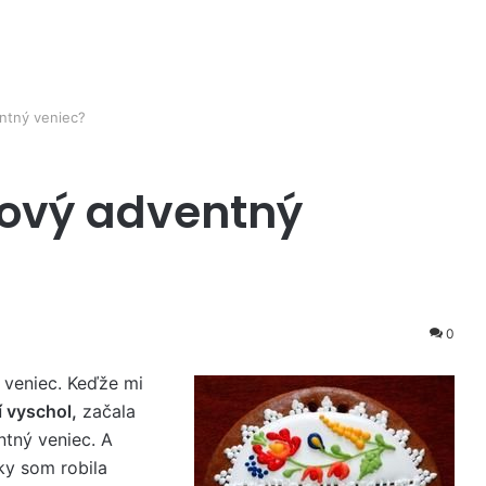
ntný veniec?
kový adventný
0
 veniec. Keďže mi
í vyschol,
začala
ntný veniec. A
ky som robila