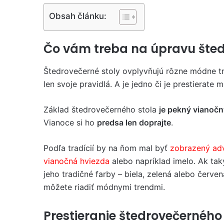
Obsah článku:
Čo vám treba na úpravu šted
Štedrovečerné stoly ovplyvňujú rôzne módne tr
len svoje pravidlá. A je jedno či je prestierate 
Základ štedrovečerného stola
je pekný vianoč
Vianoce si ho
predsa len doprajte
.
Podľa tradícií by na ňom mal byť
zobrazený ad
vianočná hviezda
alebo napríklad imelo. Ak ta
jeho tradičné farby – biela, zelená alebo červe
môžete riadiť módnymi trendmi.
Prestieranie štedrovečerného