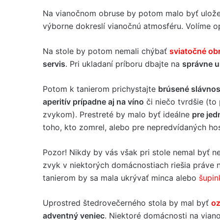
Na vianočnom obruse by potom malo byť ulož
výborne dokreslí vianočnú atmosféru. Volíme op
Na stole by potom nemali chýbať
sviatočné ob
servis
. Pri ukladaní príboru dbajte na
správne u
Potom k tanierom prichystajte
brúsené slávnos
aperitív prípadne aj na víno
či niečo tvrdšie (to
zvykom). Prestreté by malo byť ideálne
pre jed
toho, kto zomrel, alebo pre nepredvídaných hos
Pozor! Nikdy by vás však pri stole nemal byť n
zvyk v niektorých domácnostiach riešia práve
tanierom by sa mala ukrývať minca alebo
šupin
Uprostred štedrovečerného stola by mal byť
oz
adventný veniec
. Niektoré domácnosti na viano