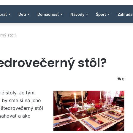
brať
Deti
Domácnosť
Návody
Šport
Záhrada
rný stôl?
edrovečerný stôl?
0
né stoly. Je tým
 by sme si na jeho
 štedrovečerný stôl
sahovať a ako