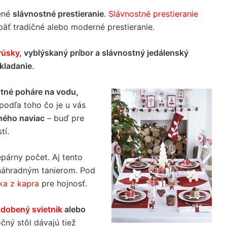
ené
slávnostné prestieranie
.
Slávnostné prestieranie
äť tradičné alebo moderné prestieranie.
rúsky
, vyblýskaný príbor a slávnostný jedálenský
kladanie
.
tné poháre na vodu,
 podľa toho čo je u vás
ného naviac
– buď pre
tí.
epárny počet. Aj tento
 náhradným tanierom. Pod
ka z kapra
pre hojnosť.
dobený svietnik
alebo
čný stôl dávajú tiež