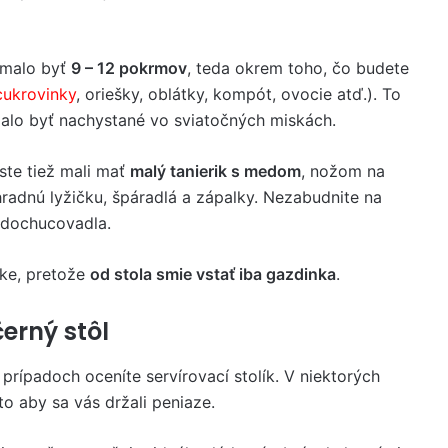
 malo byť
9 – 12 pokrmov
, teda okrem toho, čo budete
cukrovinky
, oriešky, oblátky, kompót, ovocie atď.). To
alo byť nachystané vo sviatočných miskách.
ste tiež mali mať
malý tanierik s medom
, nožom na
hradnú lyžičku, špáradlá a zápalky. Nezabudnite na
 dochucovadla.
uke, pretože
od stola smie vstať iba gazdinka
.
erný stôl
o prípadoch oceníte servírovací stolík. V niektorých
 aby sa vás držali peniaze.