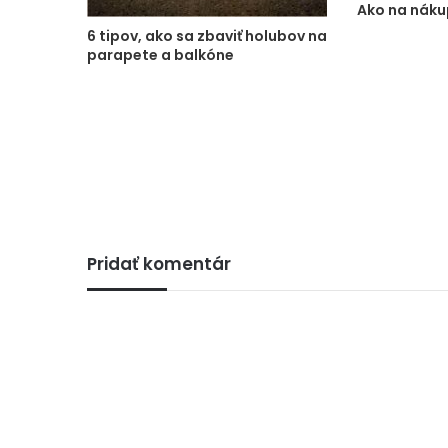
Ako na náku
6 tipov, ako sa zbaviť holubov na
parapete a balkóne
Pridať komentár