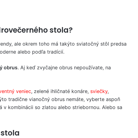
rovečerného stola?
endy, ale okrem toho má takýto sviatočný stôl predsa
moderne alebo podľa tradícií.
ný obrus
. Aj keď zvyčajne obrus nepoužívate, na
ventný veniec
, zelené ihličnaté konáre,
sviečky
,
kýto tradične vianočný obrus nemáte, vyberte aspoň
ná v kombinácii so zlatou alebo striebornou. Alebo sa
 stola