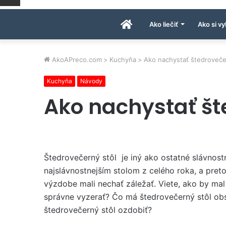
Úvodná
Ako liečiť
Ako si vy
stránka
AkoAPreco.com
>
Kuchyňa
>
Ako nachystať štedroveče
Kuchyňa
Návody
AkoAPreco.com
Ako nachystať št
Štedrovečerný stôl je iný ako ostatné slávnost
najslávnostnejším stolom z celého roka, a preto
výzdobe mali nechať záležať. Viete, ako by mal
správne vyzerať? Čo má štedrovečerný stôl ob
štedrovečerný stôl ozdobiť?