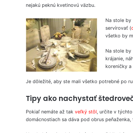
nejakú peknú kvetinovú väzbu.
Na stole by
servírovať (
všetko by m
Na stole by 
krájanie, ná
koreničky a
Je dôležité, aby ste mali všetko potrebné po r
Tipy ako nachystať štedroveč
Pokiaľ nemáte až tak
veľký stôl
, určite v týcht
domácnostiach sa dáva pod obrus peňaženka, to