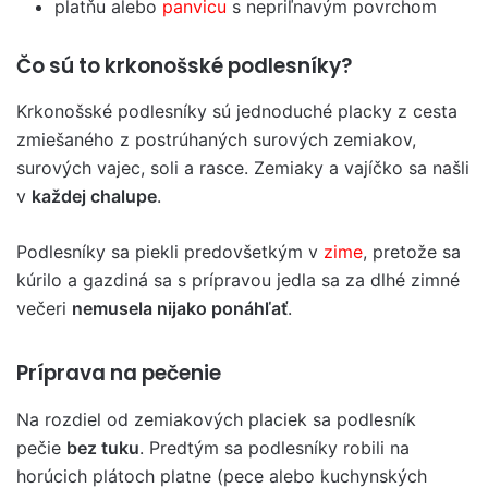
platňu alebo
panvicu
s nepriľnavým povrchom
Čo sú to krkonošské podlesníky?
Krkonošské podlesníky sú jednoduché placky z cesta
zmiešaného z postrúhaných surových zemiakov,
surových vajec, soli a rasce. Zemiaky a vajíčko sa našli
v
každej chalupe
.
Podlesníky sa piekli predovšetkým v
zime
, pretože sa
kúrilo a gazdiná sa s prípravou jedla sa za dlhé zimné
večeri
nemusela nijako ponáhľať
.
Príprava na pečenie
Na rozdiel od zemiakových placiek sa podlesník
pečie
bez tuku
. Predtým sa podlesníky robili na
horúcich plátoch platne (pece alebo kuchynských