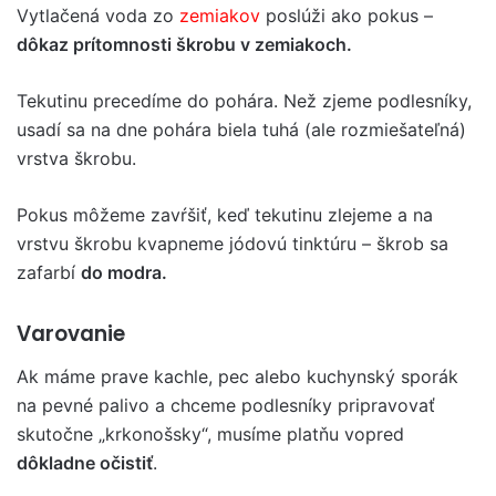
Vytlačená voda zo
zemiakov
poslúži ako pokus –
dôkaz prítomnosti škrobu v zemiakoch.
Tekutinu precedíme do pohára. Než zjeme podlesníky,
usadí sa na dne pohára biela tuhá (ale rozmiešateľná)
vrstva škrobu.
Pokus môžeme zavŕšiť, keď tekutinu zlejeme a na
vrstvu škrobu kvapneme jódovú tinktúru – škrob sa
zafarbí
do modra.
Varovanie
Ak máme prave kachle, pec alebo kuchynský sporák
na pevné palivo a chceme podlesníky pripravovať
skutočne „krkonošsky“, musíme platňu vopred
dôkladne očistiť
.