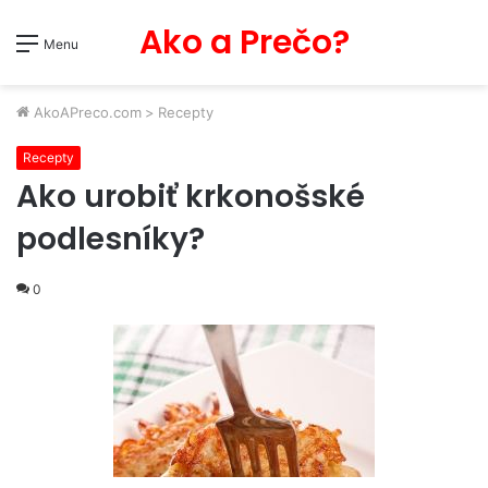
Ako a Prečo?
Menu
AkoAPreco.com
>
Recepty
Recepty
Ako urobiť krkonošské
podlesníky?
0