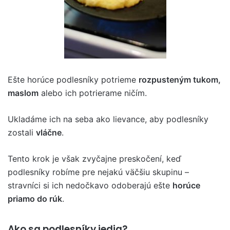
Ešte horúce podlesníky potrieme
rozpusteným tukom,
maslom
alebo ich potrierame ničím.
Ukladáme ich na seba ako lievance, aby podlesníky
zostali
vláčne
.
Tento krok je však zvyčajne preskočení, keď
podlesníky robíme pre nejakú väčšiu skupinu –
stravníci si ich nedočkavo odoberajú ešte
horúce
priamo do rúk
.
Ako sa podlesníky jedia?