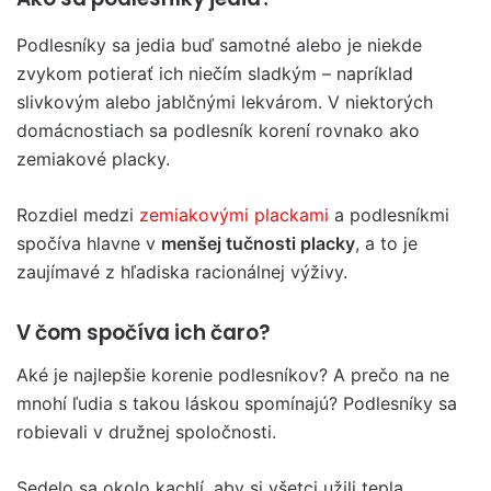
Podlesníky sa jedia buď samotné alebo je niekde
zvykom potierať ich niečím sladkým – napríklad
slivkovým alebo jablčnými lekvárom. V niektorých
domácnostiach sa podlesník korení rovnako ako
zemiakové placky.
Rozdiel medzi
zemiakovými plackami
a podlesníkmi
spočíva hlavne v
menšej tučnosti placky
, a to je
zaujímavé z hľadiska racionálnej výživy.
V čom spočíva ich čaro?
Aké je najlepšie korenie podlesníkov? A prečo na ne
mnohí ľudia s takou láskou spomínajú? Podlesníky sa
robievali v družnej spoločnosti.
Sedelo sa okolo kachlí, aby si všetci užili tepla,