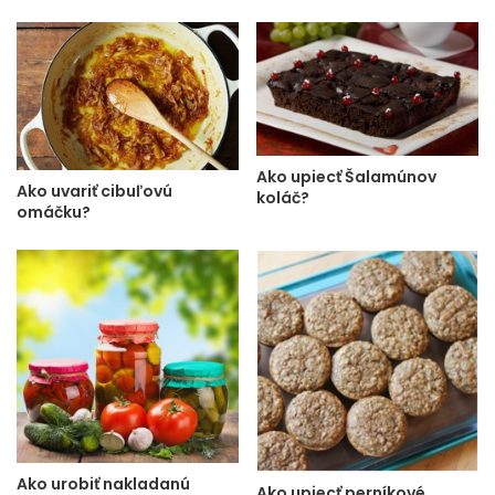
Ako upiecť Šalamúnov
Ako uvariť cibuľovú
koláč?
omáčku?
Ako urobiť nakladanú
Ako upiecť perníkové