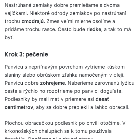
Nastrúhané zemiaky dobre premiešame s dvoma
vajíčkami. Niektoré odrody zemiakov po nastrúhaní
trochu
zmodrajú
. Zmes veľmi mierne osolíme a
pridáme trochu rasce. Cesto bude
riedke
, a tak to má
byť.
Krok 3: pečenie
Panvicu s nepriľnavým povrchom vytrieme kúskom
slaniny alebo obrúskom zľahka namočeným v oleji.
Panvicu dobre
zohrejeme
. Naberieme zarovnanú lyžicu
cesta a rýchlo ho rozotrieme po panvici doguľata.
Podlesníky by mali mať v priemere asi
desať
centimetrov
, aby sa dobre prepiekli a ľahko obracali.
Plochou obracačkou podlesník po chvíli otočíme. V
krkonošských chalupách sa k tomu používala
špachtľa. Opečieme aj z druhej strany.