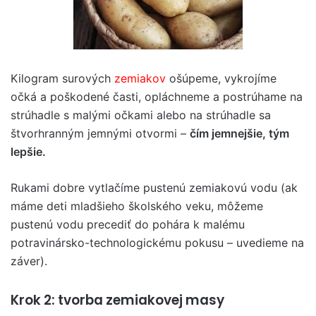
Kilogram surových
zemiakov
ošúpeme, vykrojíme
očká a poškodené časti, opláchneme a postrúhame na
strúhadle s malými očkami alebo na strúhadle sa
štvorhranným jemnými otvormi –
čím jemnejšie, tým
lepšie.
Rukami dobre vytlačíme pustenú zemiakovú vodu (ak
máme deti mladšieho školského veku, môžeme
pustenú vodu precediť do pohára k malému
potravinársko-technologickému pokusu – uvedieme na
záver).
Krok 2: tvorba zemiakovej masy