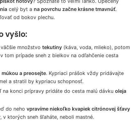
 piškót hotový
? Spoznáte to veľmi ľahko. Upečený
nia
celý byt a
na povrchu začne krásne tmavnúť
.
ľovať od bokov plechu.
o vyšlo:
j väčšie množstvo
tekutiny
(káva, voda, mlieko), potom
 v tom prípade sneh z bielkov na odľahčenie cesta
s múkou a preosejte
. Kypriaci prášok vždy pridávajte
mel a stratil by kypriacu schopnosť.
ď na konci prípravy pridáte do cesta malú dávku
oleja
keď do neho
vpravíme niekoľko kvapiek citrónovej šťavy
 v ktorých sneh šľaháte, neboli mastné.