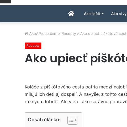
Úvodná
Ako liečiť
Ako si vy
stránka
AkoAPreco.com
>
Recepty
>
Ako upiecť piškótové cest
Recepty
AkoAPreco.com
Ako upiecť piškó
Koláče z piškótového cesta patria medzi najobľ
milujú ich deti aj dospelí. A navyše, z tohto ce
rôznych dobrôt. Ale viete, ako správne pripravi
Obsah článku: