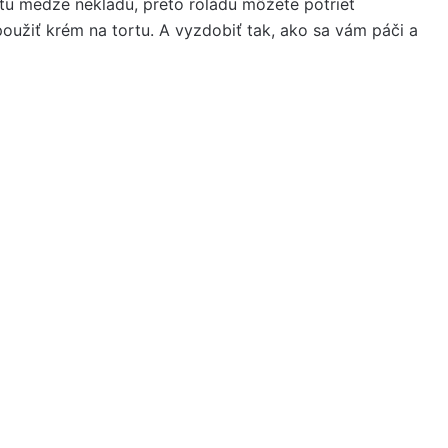
a tu medze nekladú, preto roládu môžete potrieť
oužiť krém na tortu. A vyzdobiť tak, ako sa vám páči a