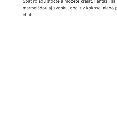
Späť roládu stočte a môžete krájať. Fantázii s
marmeládou aj zvonku, obaliť v kokose, alebo p
chutí!