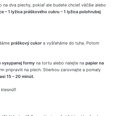
 na dva plechy, pokiaľ ale budete chcieť väčšie alebo
jce – 1 lyžica práškového cukru – 1 lyžica polohrubej
ridáme
práškový cukor
a vyšľaháme do tuha. Potom
 vysypanej formy
na tortu alebo nalejte na
papier na
m pripravili na plech. Stierkou zarovnajte a pomaly
si 15 – 20 minút.
 klesnúť!