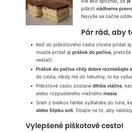
Ale ako spoznať, že
je
piškót
nádherne prevo
Navyše sa začne odde
Pár rád, aby t
Keď do piškótového cesta chcete pridať a
musíte pridať aj
prášok do pečiva
, pretože
nestačí.
Prášok do pečiva vždy dobre rozmiešajte 
do cesta, nikdy nie do tekutiny, to by vyšu
Piškótové cesto zostane
dlhšie vláčne
, ke
alebo rozpusteného vlažného
masla
.
Sneh z bielkov ľahšie vyšľaháte do tuha, 
alebo štipku soli.
Dbajte na to, aby nádoby,
Vylepšené piškotové cesto!