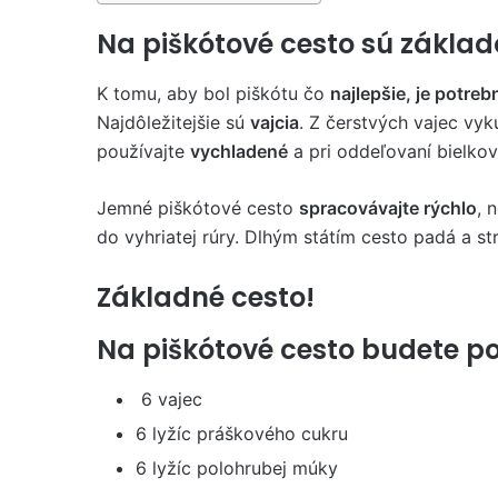
Na piškótové cesto sú zákla
K tomu, aby bol piškótu čo
najlepšie, je potreb
Najdôležitejšie sú
vajcia
. Z čerstvých vajec vyk
používajte
vychladené
a pri oddeľovaní bielko
Jemné piškótové cesto
spracovávajte rýchlo
, 
do vyhriatej rúry. Dlhým státím cesto padá a st
Základné cesto!
Na piškótové cesto budete po
6 vajec
6 lyžíc práškového cukru
6 lyžíc polohrubej múky