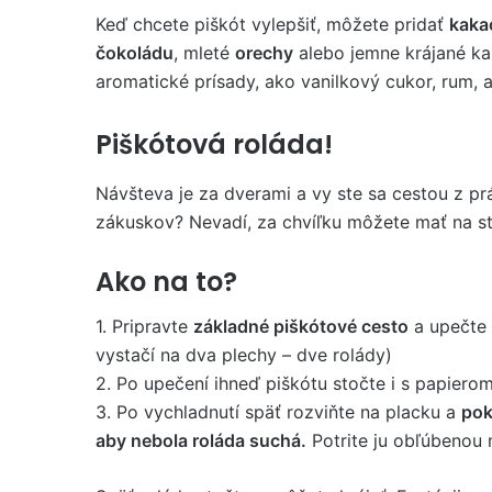
Keď chcete piškót vylepšiť, môžete pridať
kaka
čokoládu
, mleté
orechy
alebo jemne krájané ka
aromatické prísady, ako vanilkový cukor, rum, 
Piškótová roláda!
Návšteva je za dverami a vy ste sa cestou z prá
zákuskov? Nevadí, za chvíľku môžete mať na s
Ako na to?
1. Pripravte
základné piškótové cesto
a upečte 
vystačí na dva plechy – dve rolády)
2. Po upečení ihneď piškótu stočte i s papiero
3. Po vychladnutí späť rozviňte na placku a
pok
aby nebola roláda suchá.
Potrite ju obľúbenou