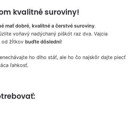
dom
kvalitné suroviny!
né mať dobré, kvalitné a čerstvé suroviny
.
úzlite voňavý nadýchaný piškót raz dva. Vajcia
v od žĺtkov
buďte dôslední
!
nenechávajte ho dlho stáť, ale ho čo najskôr dajte piecť
ráca ľahkosť.
trebovať: