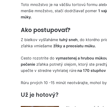
Toto množstvo je na väčšiu tortovú formu alebo
menšie množstvo, stačí dodržiavať pomer
1 va
múky.
Ako postupovať?
Z bielkov vyšľaháme
tuhý sneh
, do ktorého p
zľahka vmiešame
žĺtky a preosiatu múku.
Cesto rozotrite do
vymastenej a hrubou múkou
pečenie
zľahka potretý olejom, ktorý ste predtý
upečte v stredne vyhriatej rúre
na 170 stupňov a
Rúru prvých 10 -15 minút neotvárajte, mohol by
Už je hotový?