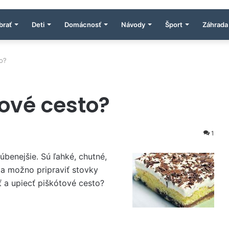
brať
Deti
Domácnosť
Návody
Šport
Záhrada
o?
tové cesto?
1
úbenejšie. Sú ľahké, chutné,
sta možno pripraviť stovky
ť a upiecť piškótové cesto?