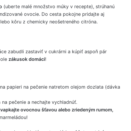
o
(uberte malé množstvo múky v recepte), strúhanú
ndizované ovocie. Do cesta pokojne pridajte aj
alebo kôru z chemicky neošetreného citróna.
ce zabudli zastaviť v cukrárni a kúpiť aspoň pár
tole
zákusok domáci
!
na papieri na pečenie natretom olejom dozlata (dávka
m na pečenie a nechajte vychladnúť.
vapkajte ovocnou šťavou alebo zriedeným rumom,
 marmeládou!