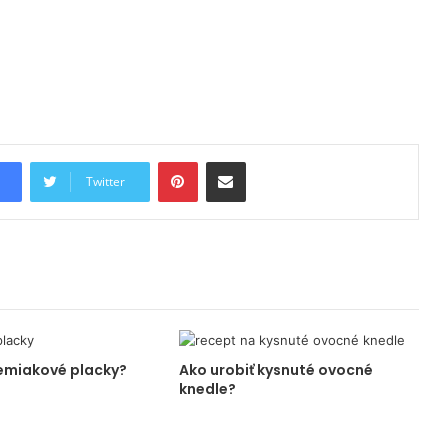
Pinterest
Share via Email
Twitter
zemiakové placky?
Ako urobiť kysnuté ovocné
knedle?