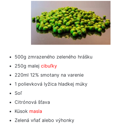
500g zmrazeného zeleného hrášku
250g malej
cibuľky
220ml 12% smotany na varenie
1 polievková lyžica hladkej múky
Soľ
Citrónová šťava
Kúsok
masla
Zelená vňať alebo výhonky