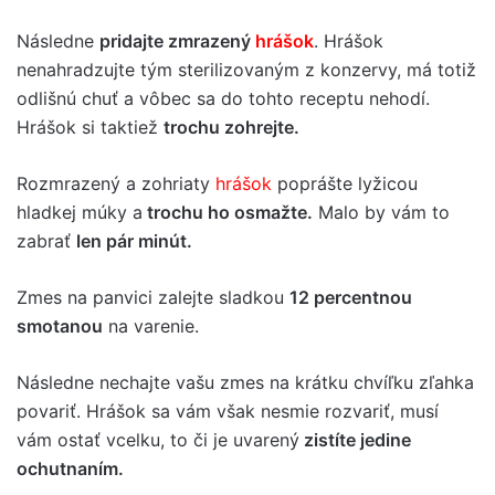
Následne
pridajte zmrazený
hrášok
. Hrášok
nenahradzujte tým sterilizovaným z konzervy, má totiž
odlišnú chuť a vôbec sa do tohto receptu nehodí.
Hrášok si taktiež
trochu zohrejte.
Rozmrazený a zohriaty
hrášok
poprášte lyžicou
hladkej múky a
trochu ho osmažte.
Malo by vám to
zabrať
len pár minút.
Zmes na panvici zalejte sladkou
12 percentnou
smotanou
na varenie.
Následne nechajte vašu zmes na krátku chvíľku zľahka
povariť. Hrášok sa vám však nesmie rozvariť, musí
vám ostať vcelku, to či je uvarený
zistíte jedine
ochutnaním.