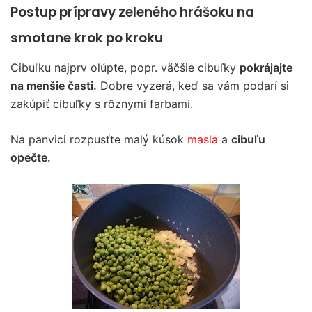
Postup prípravy zeleného hrášoku na
smotane krok po kroku
Cibuľku najprv olúpte, popr. väčšie cibuľky
pokrájajte
na menšie časti.
Dobre vyzerá, keď sa vám podarí si
zakúpiť cibuľky s rôznymi farbami.
Na panvici rozpusťte malý kúsok
masla
a
cibuľu
opečte.