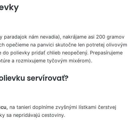
ievky
y paradajok nám nevadia), nakrájame asi 200 gramov
ich opečieme na panvici skutočne len potretej olivovým
do polievky pridať chlieb neopečený. Prepasírujeme
eptúre a rozmixujeme tyčovým mixérom).
lievku servírovať?
úcu,
na tanieri doplníme zvyšnými lístkami čerstvej
vky sa nepridávajú cestoviny.