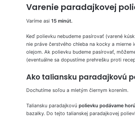
Varenie paradajkovej pol
Varíme asi
15 minút.
Keď polievku nebudeme pasírovať (varené kúsk
nie práve čerstvého chleba na kocky a mierne 
olejom. Ak polievku budeme pasírovať, môžeme 
(eventuálne sa dopustíme prehrešku proti rec
Ako taliansku paradajkovú po
Dochutíme soľou a mletým čiernym korením.
Taliansku paradajkovú
polievku podávame hor
bazalky. Do tejto talianskej paradajkovej polie