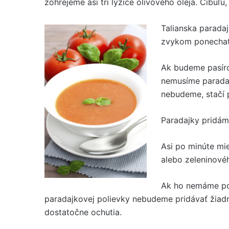
zohrejeme asi tri lyžice olivového oleja. Cibuľu
Talianska parada
zvykom ponechať 
Ak budeme pasíro
nemusíme paradaj
nebudeme, stačí 
Paradajky pridá
Asi po minúte mi
alebo zeleninové
Ak ho nemáme pos
paradajkovej polievky nebudeme pridávať žiadn
dostatočne ochutia.