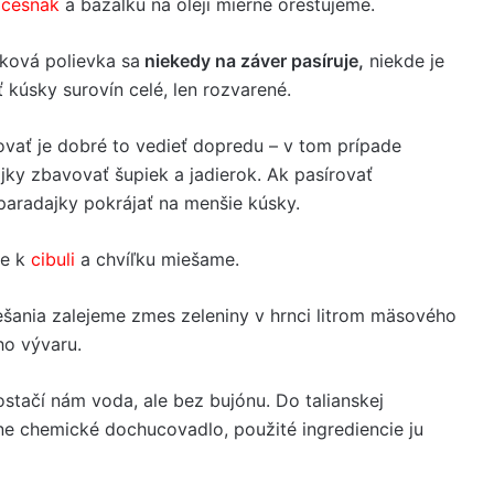
,
cesnak
a bazalku na oleji mierne orestujeme.
jková polievka sa
niekedy na záver pasíruje,
niekde je
kúsky surovín celé, len rozvarené.
vať je dobré to vedieť dopredu – v tom prípade
ky zbavovať šupiek a jadierok. Ak pasírovať
paradajky pokrájať na menšie kúsky.
me k
cibuli
a chvíľku miešame.
ešania zalejeme zmes zeleniny v hrnci litrom mäsového
ho vývaru.
tačí nám voda, ale bez bujónu. Do talianskej
e chemické dochucovadlo, použité ingrediencie ju