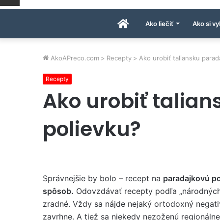
Úvodná
Ako liečiť
Ako si vy
stránka
AkoAPreco.com
>
Recepty
>
Ako urobiť taliansku parad
Recepty
AkoAPreco.com
Ako urobiť talia
polievku?
Správnejšie by bolo – recept na
paradajkovú po
spôsob.
Odovzdávať recepty podľa „národných“
zradné. Vždy sa nájde nejaký ortodoxný negativ
zavrhne. A tiež sa niekedy nezoženú regionálne