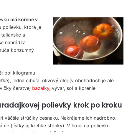
ievku
má korene v
 polievku, ktorá je
talianske a
ise nahrádza
orúča konzumný
é:
pol kilogramu
eľké), jedna cibuľa, olivový olej (v obchodoch je ale
tvičky čerstvej
bazalky
, vývar, soľ a korenie.
aradajkovej polievky krok po kroku
ri väčšie strúčiky cesnaku. Nakrájame ich nadrobno.
áme (lístky aj krehké stonky). V hrnci na polievku