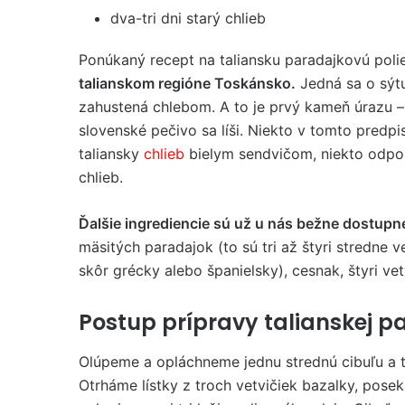
dva-tri dni starý chlieb
Ponúkaný recept na taliansku paradajkovú pol
talianskom regióne Toskánsko.
Jedná sa o sýtu
zahustená chlebom. A to je prvý kameň úrazu – 
slovenské pečivo sa líši. Niekto v tomto predp
taliansky
chlieb
bielym sendvičom, niekto odp
chlieb.
Ďalšie ingrediencie sú už u nás bežne dostupn
mäsitých paradajok (to sú tri až štyri stredne v
skôr grécky alebo španielsky), cesnak, štyri ve
Postup prípravy talianskej p
Olúpeme a opláchneme jednu strednú cibuľu a t
Otrháme lístky z troch vetvičiek bazalky, posek