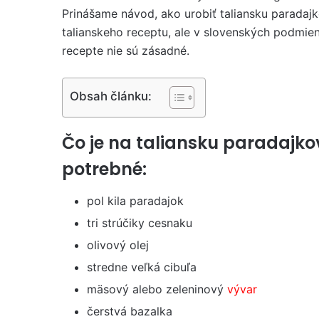
Prinášame návod, ako urobiť taliansku paradaj
talianskeho receptu, ale v slovenských podmie
recepte nie sú zásadné.
Obsah článku:
Čo je na taliansku paradajko
potrebné:
pol kila paradajok
tri strúčiky cesnaku
olivový olej
stredne veľká cibuľa
mäsový alebo zeleninový
vývar
čerstvá bazalka