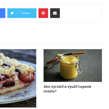
Pinterest
Share via Email
Twitter
Ako vyrobiť a využiť topené
maslo?