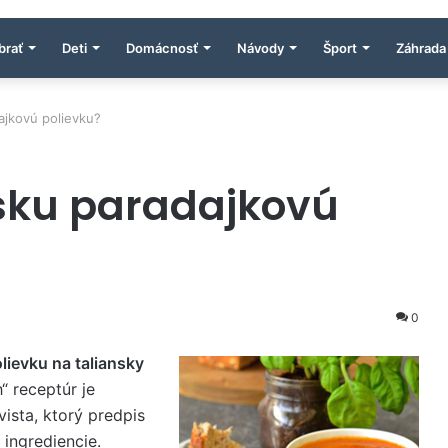
brať
Deti
Domácnosť
Návody
Šport
Záhrada
ajkovú polievku?
nsku paradajkovú
0
lievku na taliansky
 receptúr je
ista, ktorý predpis
 ingrediencie.