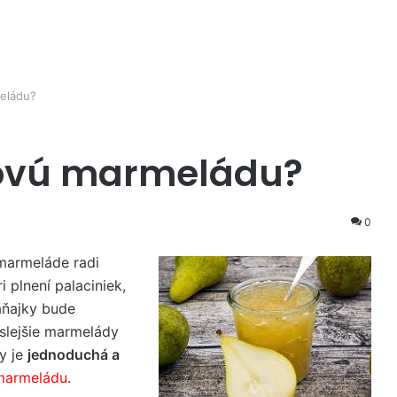
eládu?
kovú marmeládu?
0
 marmeláde radi
i plnení palaciniek,
ňajky bude
yslejšie marmelády
y je
jednoduchá a
marmeládu
.