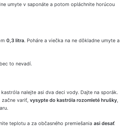
dne umyte v saponáte a potom opláchnite horúcou
mom
0,3 litra
. Poháre a viečka na ne dôkladne umyte a
bec to nevadí.
kastróla nalejte asi dva deci vody. Dajte na sporák.
 začne variť,
vysypte do kastróla rozomleté ​​hrušky
,
aru.
nite teplotu a za občasného premiešania
asi desať