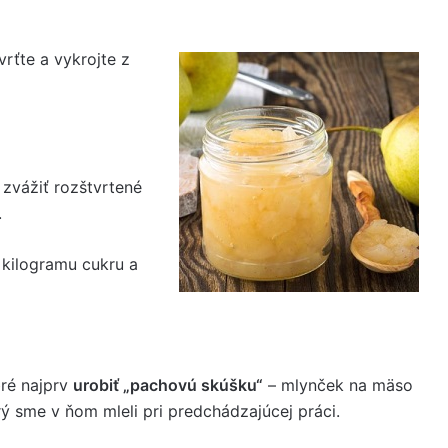
vrťte a vykrojte z
zvážiť rozštvrtené
.
l kilogramu cukru a
ré najprv
urobiť „pachovú skúšku“
– mlynček na mäso
rý sme v ňom mleli pri predchádzajúcej práci.