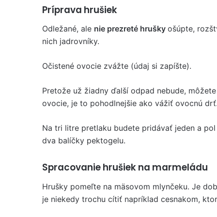
Príprava hrušiek
Odležané, ale
nie prezreté hrušky
ošúpte, rozšt
nich jadrovníky.
Očistené ovocie zvážte (údaj si zapíšte).
Pretože už žiadny ďalší odpad nebude, môžete 
ovocie, je to pohodlnejšie ako vážiť ovocnú drť
Na tri litre pretlaku budete pridávať jeden a po
dva balíčky pektogelu.
Spracovanie hrušiek na marmeládu
Hrušky pomeľte na mäsovom mlynčeku. Je dob
je niekedy trochu cítiť napríklad cesnakom, kto