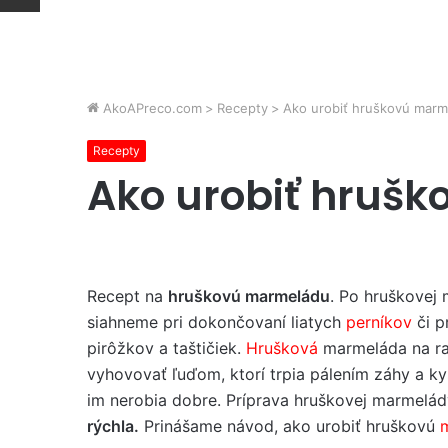
AkoAPreco.com
>
Recepty
>
Ako urobiť hruškovú marm
Recepty
Ako urobiť hruš
Recept na
hruškovú marmeládu
. Po hruškovej
siahneme pri dokončovaní liatych
perníkov
či pr
pirôžkov a taštičiek.
Hrušková
marmeláda na ra
vyhovovať ľuďom, ktorí trpia pálením záhy a k
im nerobia dobre. Príprava hruškovej marmelád
rýchla.
Prinášame návod, ako urobiť hruškovú