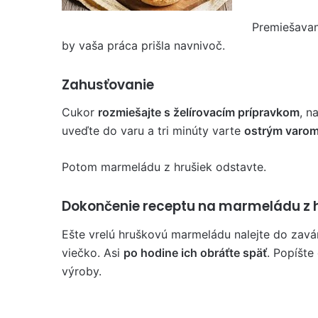
Premiešavan
by vaša práca prišla navnivoč.
Zahusťovanie
Cukor
rozmiešajte s želírovacím prípravkom
, n
uveďte do varu a tri minúty varte
ostrým varo
Potom marmeládu z hrušiek odstavte.
Dokončenie receptu na marmeládu z 
Ešte vrelú hruškovú marmeládu nalejte do zavá
viečko. Asi
po hodine ich obráťte späť
. Popíšte
výroby.