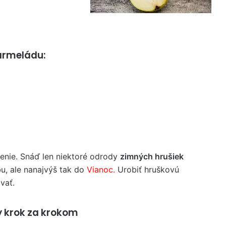
armeládu:
nenie. Snáď len niektoré odrody
zimných hrušiek
bu, ale nanajvýš tak do
Vianoc.
Urobiť hruškovú
vať.
y krok za krokom