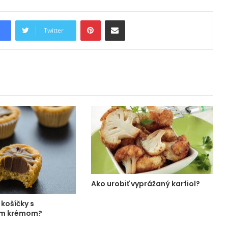
Pinterest
Share via Email
Twitter
Ako urobiť vyprážaný karfiol?
 košíčky s
ým krémom?