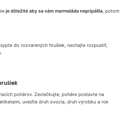
ie
je dôležité aby sa vám marmeláda nepripálila
, potom
asypte do rozvarených hrušiek, nechajte rozpustiť,
m
.
hrušiek
racích pohárov. Zaviečkujte, poháre postavte na
 etiketami, uveďte druh ovocia, druh výrobku a rok