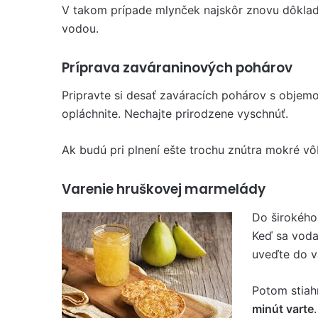
V takom prípade mlynček najskôr znovu dôkla
vodou.
Príprava zaváraninových pohárov
Pripravte si desať zaváracích pohárov s obje
opláchnite. Nechajte prirodzene vyschnúť.
Ak budú pri plnení ešte trochu znútra mokré vô
Varenie hruškovej marmelády
Do širokého 
Keď sa voda
uveďte do v
Potom stiah
minút varte
.