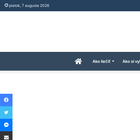
piatok, 7 augusta 2026
Úvodná
Ako liečiť
Ako si vy
stránka
Facebook
AkoAPreco.com
Twitter
Messenger
Share via Email