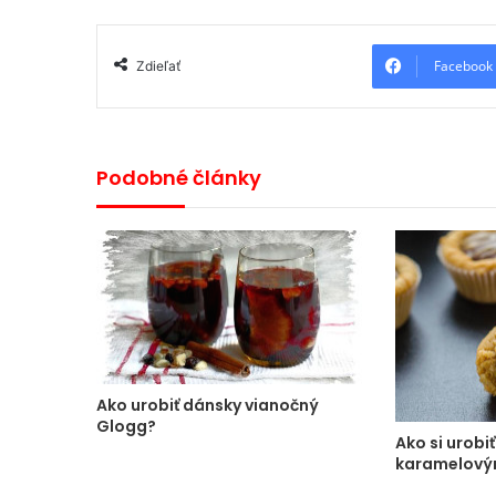
Facebook
Zdieľať
Podobné články
Ako urobiť dánsky vianočný
Glogg?
Ako si urobiť
karamelov