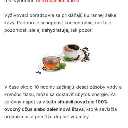
telo výbornou
detoxikačnou kúrou
.
Vyživovací poradcovia sa prikláňajú ku rannej šálke
kávy. Podporuje schopnosť koncentrácie, udržuje
pozornosť, ale aj
dehydratuje,
tak pozor.
V čase okolo 10 hodiny začínajú klesať zásoby vody a
krvného tlaku, môže sa dostaviť úbytok energie. Za
správny nápoj sa v
tejto situácii považuje 100%
ovocný džús alebo zeleninová šťava
, ktoré zavlažia
organizmus a pomôžu doplniť vitamíny.