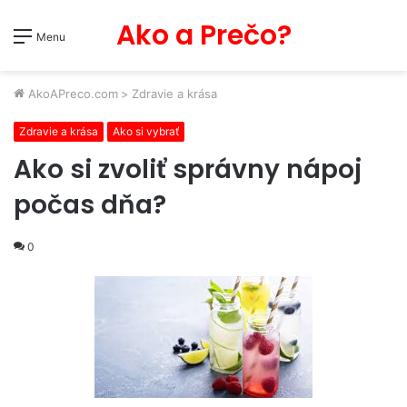
Ako a Prečo?
Menu
AkoAPreco.com
>
Zdravie a krása
Zdravie a krása
Ako si vybrať
Ako si zvoliť správny nápoj
počas dňa?
0