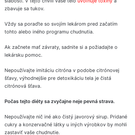
slabosti. V tejto chvíli vaše telo
uvoľňuje toxíny
a
zbavuje sa tukov.
Vždy sa poraďte so svojím lekárom pred začatím
tohto alebo iného programu chudnutia.
Ak začnete mať závraty, sadnite si a požiadajte o
lekársku pomoc.
Nepoužívajte imitáciu citróna v podobe citrónovej
šťavy, výhodnejšie pre detoxikáciu tela je čistá
citrónová šťava.
Počas tejto diéty sa zvyčajne neje pevná strava.
Nepoužívajte nič iné ako čistý javorový sirup. Pridané
cukry a konzervačné látky u iných výrobkov by mohli
zastaviť vaše chudnutie.