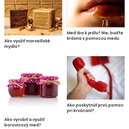
Med iba k jedlu? Nie, buďte
krásna s pomocou medu
Ako využiť marseillské
mydlo?
Ako poskytnúť prvú pomoc
pri krvácaní?
Ako vyrobiť a využiť
borovicový med?