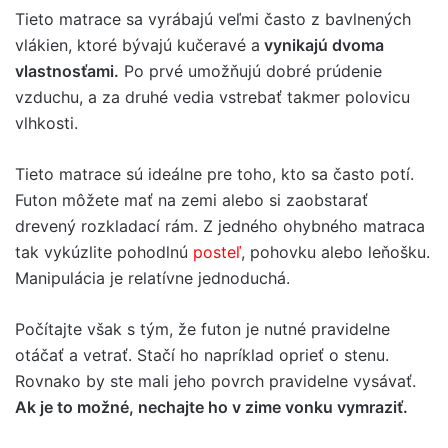
Tieto matrace sa vyrábajú veľmi často z bavlnených
vlákien, ktoré bývajú kučeravé a
vynikajú dvoma
vlastnosťami.
Po prvé umožňujú dobré prúdenie
vzduchu, a za druhé vedia vstrebať takmer polovicu
vlhkosti.
Tieto matrace sú ideálne pre toho, kto sa často potí.
Futon môžete mať na zemi alebo si zaobstarať
drevený rozkladací rám. Z jedného ohybného matraca
tak vykúzlite pohodlnú
posteľ
, pohovku alebo leňošku.
Manipulácia je relatívne jednoduchá.
Počítajte však s tým, že futon je nutné pravidelne
otáčať a vetrať. Stačí ho napríklad oprieť o stenu.
Rovnako by ste mali jeho povrch pravidelne vysávať.
Ak je to možné, nechajte ho v zime vonku vymraziť.