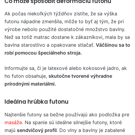
Čo môže spôsobiť deformáciu futonu
Ak počas niekoľkých týždňov zistíte, že sa výška
futonu nápadne zmenšila, môže to byť aj tým, že pri
výrobe nebolo použité dostatočné množstvo bavlny.
Než sa totiž matrac dostane k zákazníkovi, mala by sa
bavlna starostlivo a opakovane stlačať.
Väčšinou sa to
robí pomocou špeciálneho stroja.
Informujte sa, či je latexové alebo kokosové jadro, ak
ho futon obsahuje,
skutočne tvorené výhradne
prírodnými materiálmi.
Ideálna hrúbka futonu
Najtenšie futony sa bežne používajú ako podložka pre
masáže
. Na spanie sú ideálne silnejšie futony, ktoré
majú
sendvičový profil
. Do vlny a bavlny je zabalené