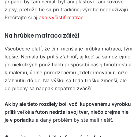
prípade by tam nemali byť ani plastové, ani kovové
zipsy, pretože tie sa pri tradičnej výrobe nepoužívajú.
Prečítajte si aj
ako vyčistiť matrac
.
Na hrúbke matraca záleží
Všeobecne platí, že čím menšia je hrúbka matraca, tým
lepšie. Nemala by príliš zľahnúť, aj keď sa samozrejme
po niekoľkých použitiach prispôsobí našej hmotnosti a
k ​​malému, úplne prirodzenému „zdeformovaniu“, čiže
zľahnutiu dôjde. Na výšku sa teda trošku zmenší, ale
do plochy sa naopak nepatrne zväčší.
Ak by ale tieto rozdiely boli voči kupovanému výrobku
príliš veľké a futon nedržal svoj tvar, niečo zrejme nie
je v poriadku
a daný problém by ste mali riešiť.