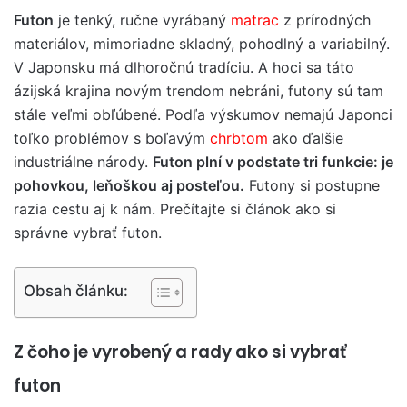
Futon
je tenký, ručne vyrábaný
matrac
z prírodných
materiálov, mimoriadne skladný, pohodlný a variabilný.
V Japonsku má dlhoročnú tradíciu. A hoci sa táto
ázijská krajina novým trendom nebráni, futony sú tam
stále veľmi obľúbené. Podľa výskumov nemajú Japonci
toľko problémov s boľavým
chrbtom
ako ďalšie
industriálne národy.
Futon plní v podstate tri funkcie: je
pohovkou, leňoškou aj posteľou.
Futony si postupne
razia cestu aj k nám. Prečítajte si článok ako si
správne vybrať futon.
Obsah článku:
Z čoho je vyrobený a rady ako si vybrať
futon