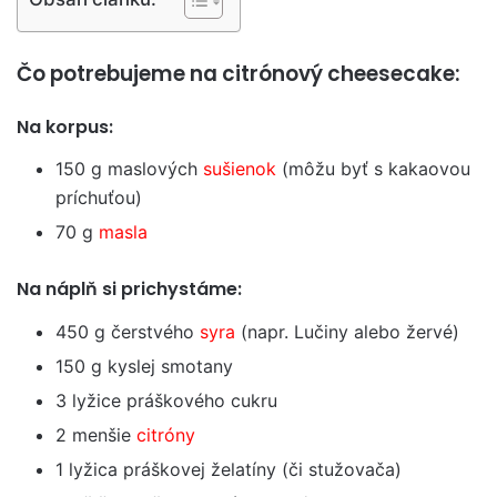
Čo potrebujeme na citrónový cheesecake:
Na korpus:
150 g maslových
sušienok
(môžu byť s kakaovou
príchuťou)
70 g
masla
Na náplň si prichystáme:
450 g čerstvého
syra
(napr. Lučiny alebo žervé)
150 g kyslej smotany
3 lyžice práškového cukru
2 menšie
citróny
1 lyžica práškovej želatíny (či stužovača)