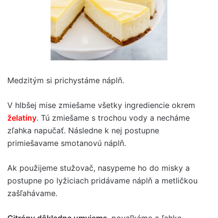
Medzitým si prichystáme náplň.
V hlbšej mise zmiešame všetky ingrediencie okrem
želatíny
. Tú zmiešame s trochou vody a necháme
zľahka napučať. Následne k nej postupne
primiešavame smotanovú náplň.
Ak použijeme stužovač, nasypeme ho do misky a
postupne po lyžiciach pridávame náplň a metličkou
zašľahávame.