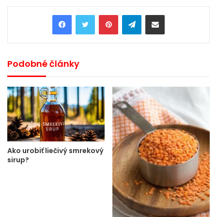
Pinterest
Telegram
Share via Email
Podobné články
Ako urobiť liečivý smrekový
sirup?