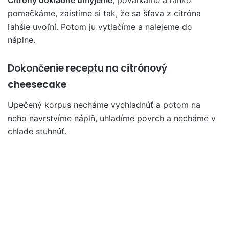
Citróny dôkladne umyjeme
, povaľkáme a ľahko
pomačkáme, zaistíme si tak, že sa šťava z citróna
ľahšie uvoľní. Potom ju vytlačíme a nalejeme do
náplne.
Dokončenie receptu na citrónový
cheesecake
Upečený korpus necháme vychladnúť a potom na
neho navrstvíme náplň, uhladíme povrch a necháme v
chlade stuhnúť.