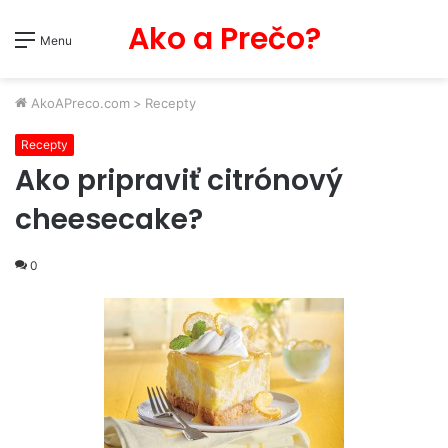
Ako a Prečo?
Menu
AkoAPreco.com
>
Recepty
Recepty
Ako pripraviť citrónový
cheesecake?
0