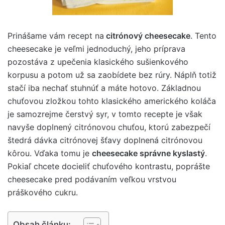
Prinášame vám recept na
citrónový cheesecake
. Tento
cheesecake je veľmi jednoduchý, jeho príprava
pozostáva z upečenia klasického sušienkového
korpusu a potom už sa zaobídete bez rúry. Náplň totiž
stačí iba nechať stuhnúť a máte hotovo. Základnou
chuťovou zložkou tohto klasického amerického koláča
je samozrejme čerstvý syr, v tomto recepte je však
navyše doplnený citrónovou chuťou, ktorú zabezpečí
štedrá dávka citrónovej šťavy doplnená citrónovou
kôrou. Vďaka tomu je
cheesecake správne kyslastý
.
Pokiaľ chcete docieliť chuťového kontrastu, poprášte
cheesecake pred podávaním veľkou vrstvou
práškového cukru.
Obsah článku: