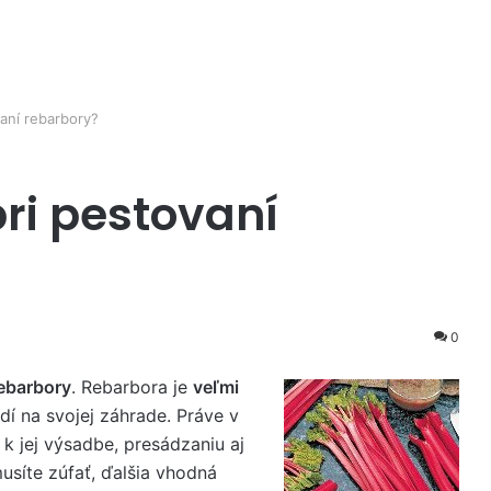
aní rebarbory?
ri pestovaní
0
rebarbory
. Rebarbora je
veľmi
dí na svojej záhrade. Práve v
k jej výsadbe, presádzaniu aj
usíte zúfať, ďalšia vhodná