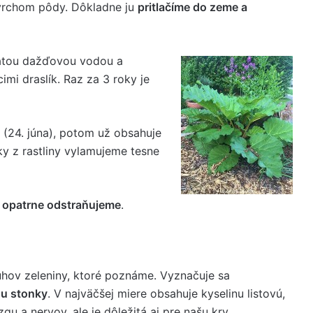
ovrchom pôdy. Dôkladne ju
pritlačíme do zeme a
tátou dažďovou vodou a
mi draslík. Raz za 3 roky je
 (24. júna), potom už obsahuje
ky z rastliny vylamujeme tesne
 opatrne odstraňujeme
.
uhov zeleniny, ktoré poznáme. Vyznačuje sa
ou stonky
. V najväčšej miere obsahuje kyselinu listovú,
gu a nervov, ale je dôležitá aj pre našu krv.