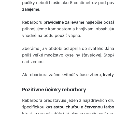
púčiky neboli hlbšie ako 5 centimetrov pod p
zalejeme
.
Rebarboru
pravidelne zalievame
najlepšie ods
prihnojujeme kompostom a hnojivami obsahujúci
vhodné na pôdu použiť vápno.
Zberáme ju v období od apríla do svätého Jána
príliš veľké množstvo kyseliny šťaveľovej. Stop
nad zemou.
Ak rebarbora začne kvitnúť v čase zberu,
kvety
Pozitívne účinky rebarbory
Rebarbora predstavuje jeden z najzdravších dr
špecifickou
kyslastou chuťou
a
červenou farb
ktorá je pre nás dôležitá hlavne pre činnosť moz