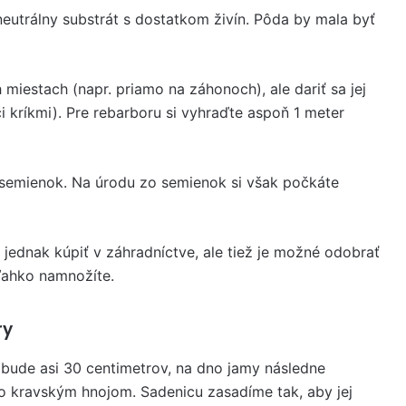
 neutrálny substrát s dostatkom živín. Pôda by mala byť
iestach (napr. priamo na záhonoch), ale dariť sa jej
i kríkmi). Pre rebarboru si vyhraďte aspoň 1 meter
o semienok. Na úrodu zo semienok si však počkáte
e jednak kúpiť v záhradníctve, ale tiež je možné odobrať
 ľahko namnožíte.
ry
 bude asi 30 centimetrov, na dno jamy následne
kravským hnojom. Sadenicu zasadíme tak, aby jej