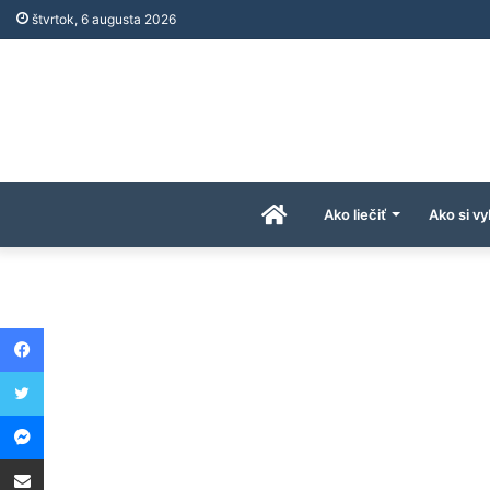
štvrtok, 6 augusta 2026
Úvodná
Ako liečiť
Ako si vy
stránka
Facebook
AkoAPreco.com
Twitter
Messenger
Share via Email