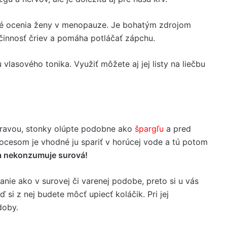
ré ocenia ženy v menopauze. Je bohatým zdrojom
e činnosť čriev a pomáha potláčať zápchu.
vlasového tonika. Využiť môžete aj jej listy na liečbu
ípravou, stonky olúpte podobne ako
špargľu
a pred
ocesom je vhodné ju spariť v horúcej vode a tú potom
ra nekonzumuje surová!
nie ako v surovej či varenej podobe, preto si u vás
ď si z nej budete môcť upiecť koláčik. Pri jej
doby.