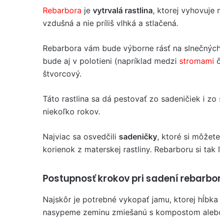
Rebarbora
je
vytrvalá rastlina
, ktorej vyhovuje
vzdušná a nie príliš vlhká a stlačená.
Rebarbora vám bude výborne rásť na slnečných m
bude aj v polotieni (napríklad medzi
stromami
č
štvorcový.
Táto rastlina sa dá pestovať zo sadeničiek i z
niekoľko rokov.
Najviac sa osvedčili
sadeničky
, ktoré si môžet
korienok z materskej rastliny. Rebarboru si tak
Postupnosť krokov pri sadení rebarbo
Najskôr je potrebné vykopať jamu, ktorej hĺbka
nasypeme zeminu zmiešanú s kompostom alebo 