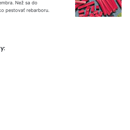
embra. Než sa do
ako pestovať rebarboru.
y: