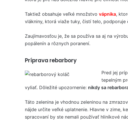
Taktiež obsahuje veľké množstvo
vápnika
, kto
vlákniny, ktorá viaže tuky, čistí telo, podporuj
Zaujímavosťou je, že sa používa sa aj na výrobu 
popálenín a rôznych poranení.
Príprava rebarbory
Pred jej pr
tepelným pr
vyliať. Dôležité upozornenie:
nikdy sa rebarbo
Táto zelenina je vhodnou zeleninou na zmrazova
nájde určite veľké uplatnenie. Hlavne v zime, ke
spracovaní by ste nemali používať hliníkové ná