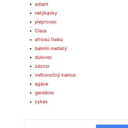
adiant
netýkavky
pieprovec
Cisus
africkú fialku
balmín metlatý
dulovec
zázvor
veľkonočný kaktus
agáve
gardénie
cykas