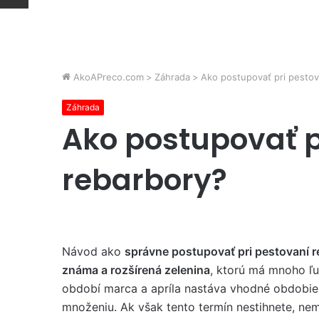
AkoAPreco.com
>
Záhrada
>
Ako postupovať pri pestov
Záhrada
Ako postupovať p
rebarbory?
Návod ako
správne postupovať pri pestovaní 
známa a rozšírená zelenina
, ktorú má mnoho ľu
období marca a apríla nastáva vhodné obdobie 
množeniu. Ak však tento termín nestihnete, nem