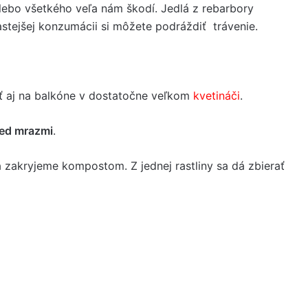
u, lebo všetkého veľa nám škodí. Jedlá z rebarbory
stejšej konzumácii si môžete podráždiť trávenie.
ť aj na balkóne v dostatočne veľkom
kvetináči
.
red mrazmi
.
a zakryjeme kompostom. Z jednej rastliny sa dá zbierať