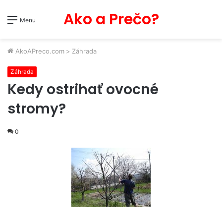
Ako a Prečo?
Menu
AkoAPreco.com
>
Záhrada
Záhrada
Kedy ostrihať ovocné
stromy?
0