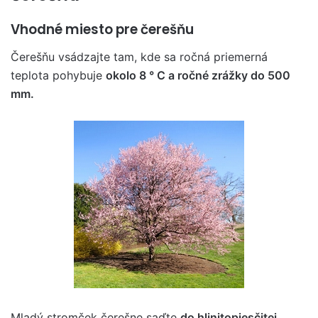
Vhodné miesto pre čerešňu
Čerešňu vsádzajte tam, kde sa ročná priemerná
teplota pohybuje
okolo 8 ° C a ročné zrážky do 500
mm.
Mladý stromček čerešne saďte
do hlinitopiesčitej,