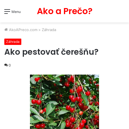
Ako a Prečo?
Menu
AkoAPreco.com
>
Záhrada
Záhrada
Ako pestovať čerešňu?
0