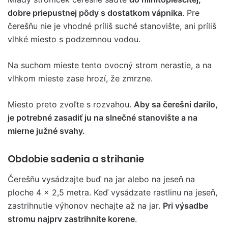
dobre priepustnej pôdy s dostatkom vápnika
. Pre
čerešňu nie je vhodné príliš suché stanovište, ani príliš
vlhké miesto s podzemnou vodou.
Na suchom mieste tento ovocný strom nerastie, a na
vlhkom mieste zase hrozí, že zmrzne.
Miesto preto zvoľte s rozvahou.
Aby sa čerešni darilo,
je potrebné zasadiť ju na slnečné stanovište a na
mierne južné svahy.
Obdobie sadenia a strihanie
Čerešňu vysádzajte buď na jar alebo na jeseň na
ploche 4 x 2,5 metra. Keď vysádzate rastlinu na jeseň,
zastrihnutie výhonov nechajte až na jar.
Pri výsadbe
stromu najprv zastrihnite korene
.