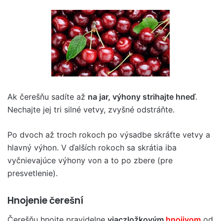
Ak čerešňu sadíte až
na jar, výhony strihajte hneď
.
Nechajte jej tri silné vetvy, zvyšné odstráňte.
Po dvoch až troch rokoch po výsadbe skráťte vetvy a
hlavný výhon. V ďalších rokoch sa skrátia iba
vyčnievajúce výhony von a to po zbere (pre
presvetlenie).
Hnojenie čerešní
Čerešňu hnojte pravidelne
viaczložkovým
hnojivom
od