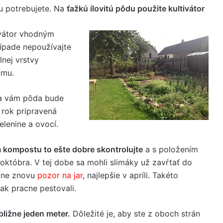
du potrebujete. Na
ťažkú ​​ílovitú pôdu použite kultivátor
ivátor vhodným
ípade nepoužívajte
lnej vrstvy
imu.
a vám pôda bude
rok pripravená
elenine a ovocí.
 kompostu to ešte dobre skontrolujte
a s položením
októbra. V tej dobe sa mohli slimáky už zavŕtať do
a ne znovu
pozor na jar
, najlepšie v apríli. Takéto
tak pracne pestovali.
ibližne jeden meter.
Dôležité je, aby ste z oboch strán