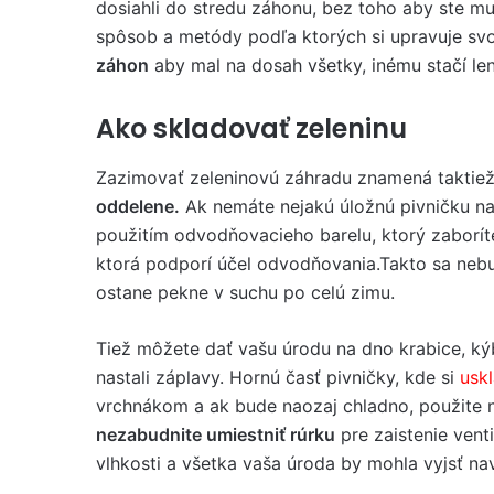
dosiahli do stredu záhonu, bez toho aby ste mu
spôsob a metódy podľa ktorých si upravuje svoj
záhon
aby mal na dosah všetky, inému stačí le
Ako skladovať zeleninu
Zazimovať zeleninovú záhradu znamená taktiež
oddelene.
Ak nemáte nejakú úložnú pivničku na 
použitím odvodňovacieho barelu, ktorý zaborí
ktorá podporí účel odvodňovania.Takto sa nebu
ostane pekne v suchu po celú zimu.
Tiež môžete dať vašu úrodu na dno krabice, ký
nastali záplavy. Hornú časť pivničky, kde si
usk
vrchnákom a ak bude naozaj chladno, použite n
nezabudnite umiestniť rúrku
pre zaistenie vent
vlhkosti a všetka vaša úroda by mohla vyjsť na