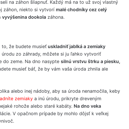
seli na záhon šliapnuť. Každý má na to už svoj vlastný
 záhon, niekto si vytvorí
malé chodníky cez celý
n
vyvýšenina dookola
záhona.
 to, že budete musieť
uskladniť jablká a zemiaky
úrodu zo záhrady, môžete si ju ľahko vytvoriť
te do zeme. Na dno nasypte
silnú vrstvu štrku a piesku,
dete musieť báť, že by vám vaša úroda zhnila ale
blika alebo inej nádoby, aby sa úroda nenamočila, keby
ladníte zemiaky
a inú úrodu, prikryte dreveným
ejaké rohože alebo staré kabáty.
Na dno veka
ilácie. V opačnom prípade by mohlo dôjsť k veľkej
vnivoč.