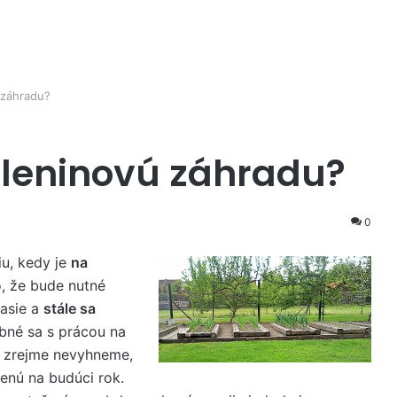
 záhradu?
eleninovú záhradu?
0
u, kedy je
na
o, že bude nutné
časie a
stále sa
ebné sa s prácou na
a zrejme nevyhneme,
enú na budúci rok.