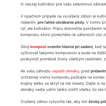
či naozaj kultivátor pre vašu zeleninovú záhra
V opačnom prípade na vyvýšený záhon je kult
riešením,
pre ľahké obrábanie pôdy.
V tomto pr
rýľ, ale kultivátor. Prácu dokončite položením si
kompostu, ktorú ponecháte na záhonoch cez z
Silný
kompost
oceníte hlavne pri sadení,
keď s
vyživovať takýmto kompostom a bude na ďalší 
poskytnúť potrebné živiny všetkým rastlinám, z
Ak vašu záhradu
napadli slimáky
, pred
pridaním
ochrannej vrstvy kompostu počkajte na koniec 
krajiny alebo sa skryť na iné miesto. Dajte si n
slimáky vedia veľmi ľahko zničiť všetko čo ste 
Zvýšený záhon vytvoríte tak, aby bol
široký pr