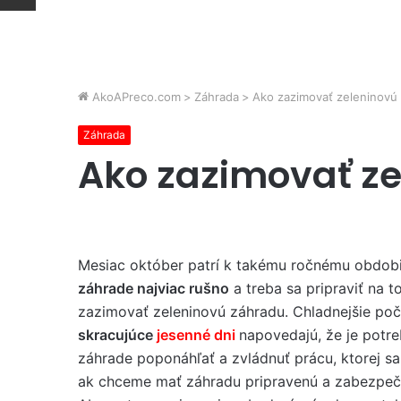
AkoAPreco.com
>
Záhrada
>
Ako zazimovať zeleninovú
Záhrada
Ako zazimovať z
Mesiac október patrí k takému ročnému obdobi
záhrade najviac rušno
a treba sa pripraviť na t
zazimovať zeleninovú záhradu. Chladnejšie po
skracujúce
jesenné dni
napovedajú, že je potr
záhrade poponáhľať a zvládnuť prácu, ktorej s
ak chceme mať záhradu pripravenú a zabezpeč