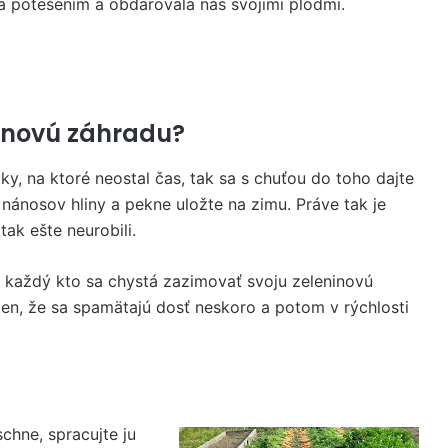
la potešením a obdarovala nás svojimi plodmi.
inovú záhradu?
, na ktoré neostal čas, tak sa s chuťou do toho dajte
 nánosov hliny a pekne uložte na zimu. Práve tak je
 tak ešte neurobili.
i každý kto sa chystá zazimovať svoju zeleninovú
en, že sa spamätajú dosť neskoro a potom v rýchlosti
chne, spracujte ju