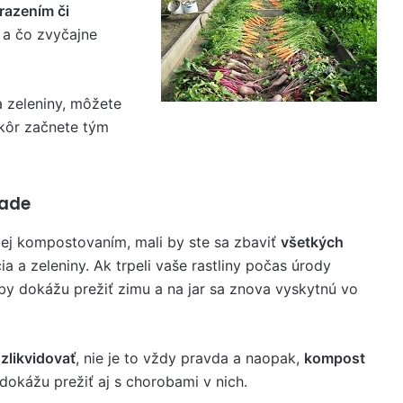
razením či
 a čo zvyčajne
a zeleniny, môžete
kôr začnete tým
rade
jej kompostovaním, mali by ste sa zbaviť
všetkých
a a zeleniny. Ak trpeli vaše rastliny počas úrody
by dokážu prežiť zimu a na jar sa znova vyskytnú vo
zlikvidovať
, nie je to vždy pravda a naopak,
kompost
dokážu prežiť aj s chorobami v nich.