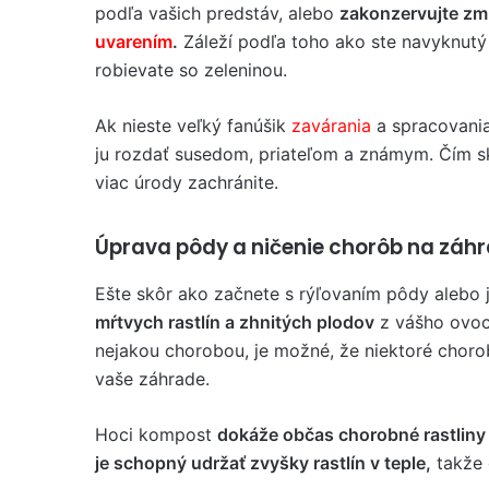
podľa vašich predstáv, alebo
zakonzervujte zm
uvarením
.
Záleží podľa toho ako ste navyknutý
robievate so zeleninou.
Ak nieste veľký fanúšik
zavárania
a spracovani
ju rozdať susedom, priateľom a známym. Čím s
viac úrody zachránite.
Úprava pôdy a ničenie chorôb na záh
Ešte skôr ako začnete s rýľovaním pôdy alebo 
mŕtvych rastlín a zhnitých plodov
z vášho ovoci
nejakou chorobou, je možné, že niektoré choro
vaše záhrade.
Hoci kompost
dokáže občas chorobné rastliny 
je schopný udržať zvyšky rastlín v teple,
takže 