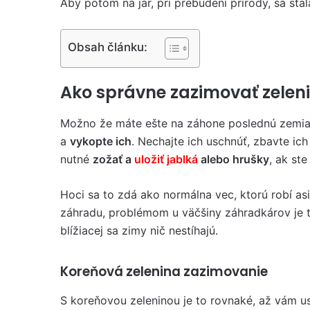
Aby potom na jar, pri prebudení prírody, sa sta
Obsah článku:
Ako správne zazimovať zelen
Možno že máte ešte na záhone poslednú zemiaky
a
vykopte ich
. Nechajte ich uschnúť, zbavte ich
nutné
zožať a
uložiť jablká
alebo hrušky
, ak ste
Hoci sa to zdá ako normálna vec, ktorú robí as
záhradu, problémom u väčšiny záhradkárov je t
blížiacej sa zimy nič nestíhajú.
Koreňová zelenina zazimovanie
S koreňovou zeleninou je to rovnaké, až vám us