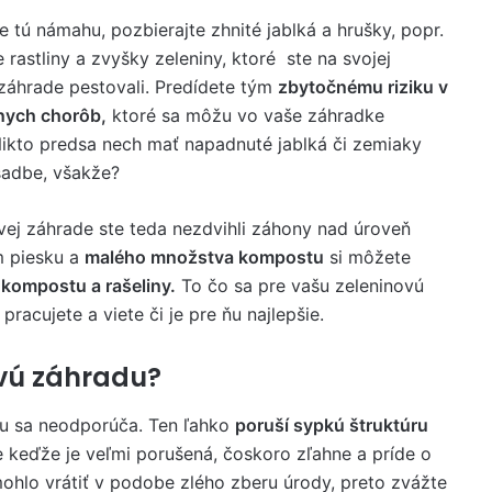
te tú námahu, pozbierajte zhnité jablká a hrušky, popr.
 rastliny a zvyšky zeleniny, ktoré ste na svojej
 záhrade pestovali. Predídete tým
zbytočnému riziku v
nych chorôb,
ktoré sa môžu vo vaše záhradke
Nikto predsa nech mať napadnuté jablká či zemiaky
adbe, všakže?
ovej záhrade ste teda nezdvihli záhony nad úroveň
m piesku a
malého množstva kompostu
si môžete
a kompostu a rašeliny.
To čo sa pre vašu zeleninovú
pracujete a viete či je pre ňu najlepšie.
ovú záhradu?
du sa neodporúča. Ten ľahko
poruší sypkú štruktúru
 keďže je veľmi porušená, čoskoro zľahne a príde o
ohlo vrátiť v podobe zlého zberu úrody, preto zvážte