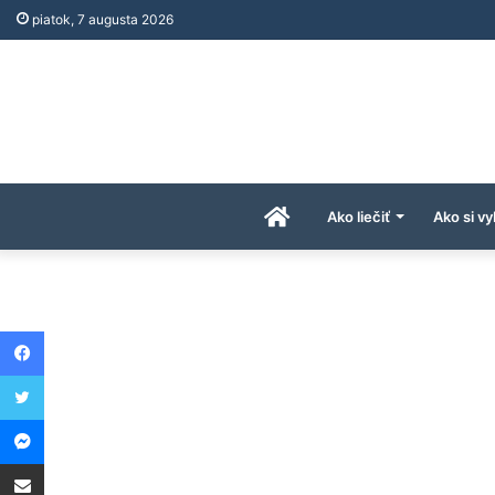
piatok, 7 augusta 2026
Úvodná
Ako liečiť
Ako si vy
stránka
Facebook
AkoAPreco.com
Twitter
Messenger
Share via Email