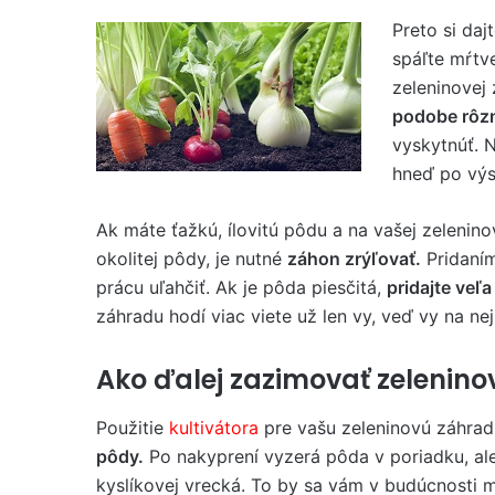
Preto si daj
spáľte mŕtve
zeleninovej
podobe rôz
vyskytnúť. 
hneď po výs
Ak máte ťažkú, ílovitú pôdu a na vašej zelenin
okolitej pôdy, je nutné
záhon zrýľovať.
Pridaní
prácu uľahčiť. Ak je pôda piesčitá,
pridajte veľ
záhradu hodí viac viete už len vy, veď vy na nej 
Ako ďalej zazimovať zelenin
Použitie
kultivátora
pre vašu zeleninovú záhra
pôdy.
Po nakyprení vyzerá pôda v poriadku, ale
kyslíkovej vrecká. To by sa vám v budúcnosti m