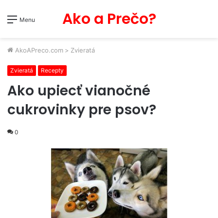
Ako a Prečo?
Menu
AkoAPreco.com
>
Zvieratá
Zvieratá
Recepty
Ako upiecť vianočné
cukrovinky pre psov?
0