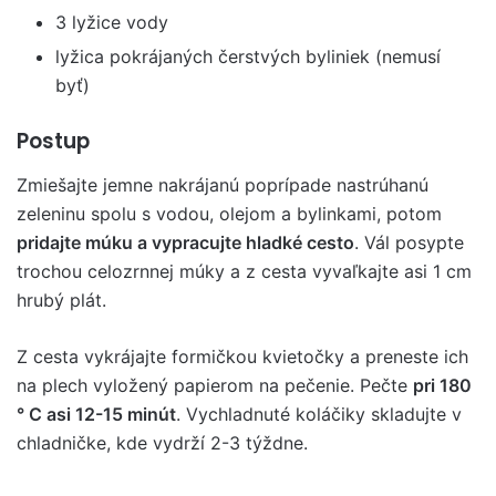
3 lyžice vody
lyžica pokrájaných čerstvých byliniek (nemusí
byť)
Postup
Zmiešajte jemne nakrájanú poprípade nastrúhanú
zeleninu spolu s vodou, olejom a bylinkami, potom
pridajte múku a vypracujte hladké cesto
. Vál posypte
trochou celozrnnej múky a z cesta vyvaľkajte asi 1 cm
hrubý plát.
Z cesta vykrájajte formičkou kvietočky a preneste ich
na plech vyložený papierom na pečenie. Pečte
pri 180
° C asi 12-15 minút
. Vychladnuté koláčiky skladujte v
chladničke, kde vydrží 2-3 týždne.