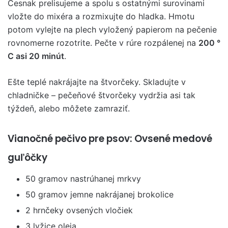
Cesnak prelisujeme a spolu s ostatnými surovinami
vložte do mixéra a rozmixujte do hladka. Hmotu
potom vylejte na plech vyložený papierom na pečenie
rovnomerne rozotrite. Pečte v rúre rozpálenej na
200 °
C asi 20 minút
.
Ešte teplé nakrájajte na štvorčeky. Skladujte v
chladničke – pečeňové štvorčeky vydržia asi tak
týždeň, alebo môžete zamraziť.
Vianočné pečivo pre psov: Ovsené medové
guľôčky
50 gramov nastrúhanej mrkvy
50 gramov jemne nakrájanej brokolice
2 hrnčeky ovsených vločiek
3 lyžice oleja