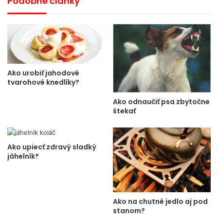
Podobné články
Ako urobiť jahodové
tvarohové knedlíky?
Ako odnaučiť psa zbytočne
štekať
Ako upiecť zdravý sladký
jáhelník?
Ako na chutné jedlo aj pod
stanom?