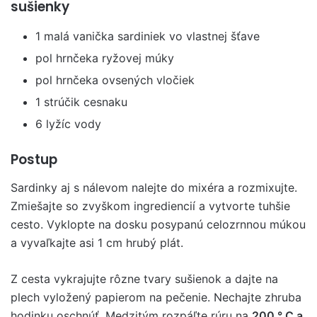
sušienky
1 malá vanička sardiniek vo vlastnej šťave
pol hrnčeka ryžovej múky
pol hrnčeka ovsených vločiek
1 strúčik cesnaku
6 lyžíc vody
Postup
Sardinky aj s nálevom nalejte do mixéra a rozmixujte.
Zmiešajte so zvyškom ingrediencií a vytvorte tuhšie
cesto. Vyklopte na dosku posypanú celozrnnou múkou
a vyvaľkajte asi 1 cm hrubý plát.
Z cesta vykrajujte rôzne tvary sušienok a dajte na
plech vyložený papierom na pečenie. Nechajte zhruba
hodinku oschnúť. Medzitým rozpáľte rúru na
200 ° C a