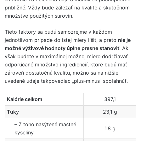
približné. Vždy bude záležať na kvalite a skutočnom
množstve použitých surovín.
Tieto faktory sa budú samozrejme v každom
jednotlivom prípade do istej miery líšiť, a preto
nie je
možné výživové hodnoty úplne presne stanoviť
. Ak
však budete v maximálnej možnej miere dodržiavať
odporúčané množstvo ingrediencií, ktoré budú mať
zároveň dostatočnú kvalitu, možno sa na nižšie
uvedené údaje takpovediac „plus-mínus“ spoľahnúť.
Kalórie celkom
397,1
Tuky
23,1 g
– Z toho nasýtené mastné
1,8 g
kyseliny