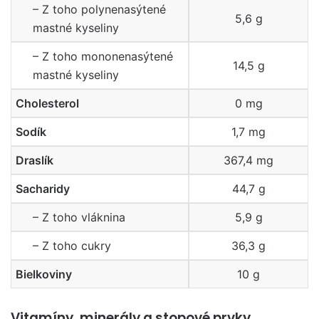
– Z toho polynenasýtené
5,6 g
mastné kyseliny
– Z toho mononenasýtené
14,5 g
mastné kyseliny
Cholesterol
0 mg
Sodík
1,7 mg
Draslík
367,4 mg
Sacharidy
44,7 g
– Z toho vláknina
5,9 g
– Z toho cukry
36,3 g
Bielkoviny
10 g
Vitamíny, minerály a stopové prvky