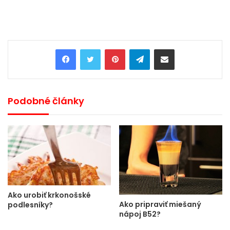
Pinterest
Telegram
Share via Email
Podobné články
Ako urobiť krkonošské
Ako pripraviť miešaný
podlesníky?
nápoj B52?