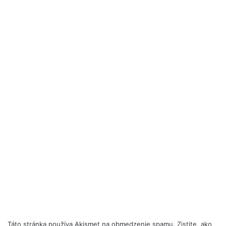
Táto stránka používa Akismet na obmedzenie spamu.
Zistite, ako