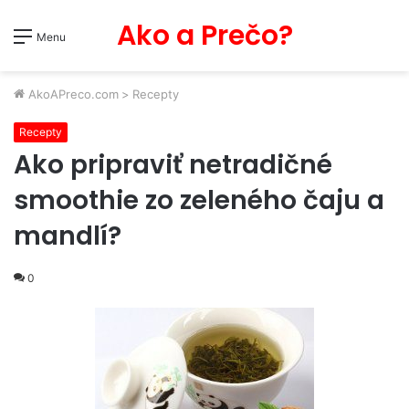
Ako a Prečo?
Menu
AkoAPreco.com
>
Recepty
Recepty
Ako pripraviť netradičné
smoothie zo zeleného čaju a
mandlí?
0