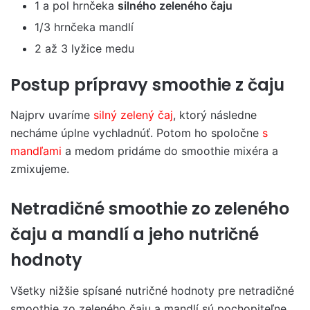
1 a pol hrnčeka
silného zeleného čaju
1/3 hrnčeka mandlí
2 až 3 lyžice medu
Postup prípravy smoothie z čaju
Najprv uvaríme
silný zelený čaj
, ktorý následne
necháme úplne vychladnúť. Potom ho spoločne
s
mandľami
a medom pridáme do smoothie mixéra a
zmixujeme.
Netradičné smoothie zo zeleného
čaju a mandlí a jeho nutričné
hodnoty
Všetky nižšie spísané nutričné hodnoty pre netradičné
smoothie zo zeleného čaju a mandlí sú pochopiteľne