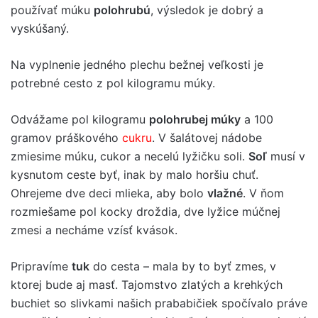
používať múku
polohrubú
, výsledok je dobrý a
vyskúšaný.
Na vyplnenie jedného plechu bežnej veľkosti je
potrebné cesto z pol kilogramu múky.
Odvážame pol kilogramu
polohrubej múky
a 100
gramov práškového
cukru
. V šalátovej nádobe
zmiesime múku, cukor a necelú lyžičku soli.
Soľ
musí v
kysnutom ceste byť, inak by malo horšiu chuť.
Ohrejeme dve deci mlieka, aby bolo
vlažné
. V ňom
rozmiešame pol kocky droždia, dve lyžice múčnej
zmesi a necháme vzísť kvások.
Pripravíme
tuk
do cesta – mala by to byť zmes, v
ktorej bude aj masť. Tajomstvo zlatých a krehkých
buchiet so slivkami našich prababičiek spočívalo práve