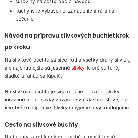
suroviny na cesto podľa návodu
kuchynské vybavenie, zariadenie a rúra na
pečenie
Návod na prípravu slivkových buchiet krok
po kroku
Na slivkovú buchtu sa síce hodia všetky druhy sliviek,
ale najchutnejšie sú
jesenné
slivky
, ktoré sú tuhé,
sladké a ľahko sa lúpajú.
Na slivkovú buchtu je síce možné použiť aj slivky
mrazené
alebo slivky zavarené vo vlastnej šťave, ale
čerstvé
sú najlepšie. Slivky umyjeme a
vykôstkujeme
.
Cesto na slivkové buchty
Na buchty zarobíme jednoduché a menej tučné