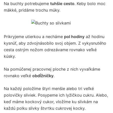
Na buchty potrebujeme
tuhšie
cesto
. Keby bolo moc
mäkké, pridáme trochu múky.
Prikryjeme utierkou a necháme
pol hodiny
až hodinu
kysnúť, aby zdvojnásobilo svoj objem. Z vykysnutého
cesta ostrým nožom odrezávame rovnako veľké
kúsky.
Na pomúčenej pracovnej ploche z nich vyvaľkáme
rovnako veľké
obdĺžničky
.
Na každý položíme štyri menšie alebo tri veľké
polovičky sliviek. Posypeme ich lyžičkou cukru. Alebo,
keď máme kockový cukor, vložíme ku slivkám na
každú polku slivky štvrtku cukrovej kocky.