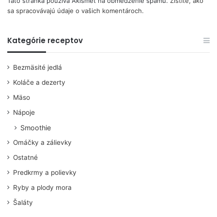
Táto stránka používa Akismet na obmedzenie spamu.
Zistite, ako
sa spracovávajú údaje o vašich komentároch.
Kategórie receptov
Bezmäsité jedlá
Koláče a dezerty
Mäso
Nápoje
Smoothie
Omáčky a zálievky
Ostatné
Predkrmy a polievky
Ryby a plody mora
Šaláty