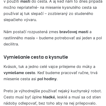
v použití
masti
do cesta. A aj keď nám to dnes pripadá
možno nepriateľné- na miesenie kysnutého cesta sa
používal aj tuk slepačí – zozbieraný zo studeného
slepačieho vývaru.
Nám postačí rozpustená zmes
bravčovej
masti
a
rastlinného masla – budeme potrebovať asi jeden a pol
decilitra.
Vymiešanie cesta a kysnutie
Kvások, tuk a jedno celé vajce prilejeme do múky a
vymiešame
cesto
. Keď budeme pracovať ručne, trvá
miesenie cesta asi
pol hodiny
.
Preto je výhodnejšie používať nejaký kuchynský robot.
Cesto musí byť úplne
hladké
, lesklé a musí sa od stien
nádoby odlepovať, bez toho aby na nej prilepovalo.