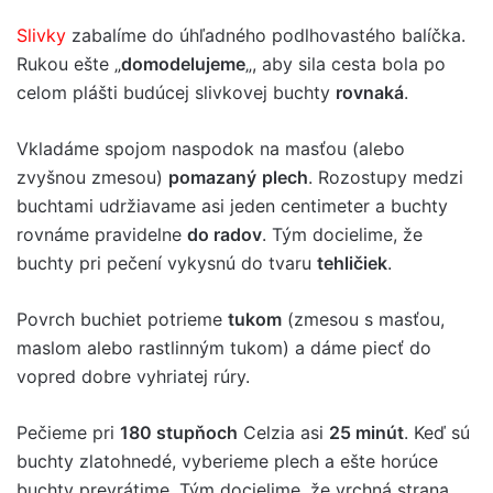
Slivky
zabalíme do úhľadného podlhovastého balíčka.
Rukou ešte „
domodelujeme
„, aby sila cesta bola po
celom plášti budúcej slivkovej buchty
rovnaká
.
Vkladáme spojom naspodok na masťou (alebo
zvyšnou zmesou)
pomazaný
plech
. Rozostupy medzi
buchtami udržiavame asi jeden centimeter a buchty
rovnáme pravidelne
do radov
. Tým docielime, že
buchty pri pečení vykysnú do tvaru
tehličiek
.
Povrch buchiet potrieme
tukom
(zmesou s masťou,
maslom alebo rastlinným tukom) a dáme piecť do
vopred dobre vyhriatej rúry.
Pečieme pri
180 stupňoch
Celzia asi
25 minút
. Keď sú
buchty zlatohnedé, vyberieme plech a ešte horúce
buchty prevrátime. Tým docielime, že vrchná strana