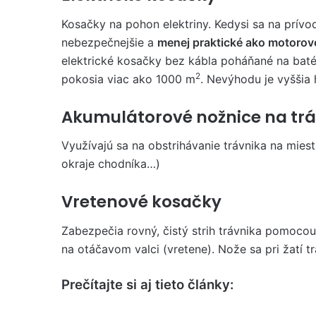
Kosačky na pohon elektriny. Kedysi sa na prívod
nebezpečnejšie a
menej praktické ako motorov
elektrické kosačky bez kábla poháňané na batéri
2
pokosia viac ako 1000 m
. Nevýhodu je vyššia 
Akumulátorové nožnice na tr
Využívajú sa na obstrihávanie trávnika na mies
okraje chodníka…)
Vretenové kosačky
Zabezpečia rovný, čistý strih trávnika pomoco
na otáčavom valci (vretene). Nože sa pri žatí tr
Prečítajte si aj tieto články: