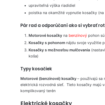
upraviteľná výška riadidiel
poistka na okamžité vypnutie kosačky (na 
Pár rad a odporúčaní ako si vybrať r
Motorové kosačky
na
benzínový
pohon sú 
Kosačky s pohonom
nájdu svoje využitie 
Kosačky s možnosťou mulčovania
(nastavi
koša)
Typy kosačiek
Motorové (benzínové) kosačky
– používajú sa 
elektrická rozvodná sieť. Tieto kosačky majú 
komplikovaný terén
Elektrické kosačky