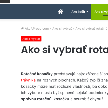
Úvodná
Ako liečiť
Ako si vy
stránka
AkoAPreco.com
>
Ako si vybrať
>
Ako si vybrať rotačn
Ako si vybrať
AkoAPreco.com
Ako si vybrať ro
Rotačné kosačky
predstavujú najrozšírenejší s
trávnika
na rôznych plochách. Každý typ či zna
kosačky môže mať rozličné vlastnosti, ba dokonc
ich výbere musia byť splnené nejaké podmienky
správnu rotačnú kosačku
a neurobiť chybu?