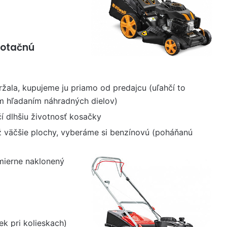
rotačnú
ala, kupujeme ju priamo od predajcu (uľahčí to
ým hľadaním náhradných dielov)
čí dlhšiu životnosť kosačky
 väčšie plochy, vyberáme si benzínovú (poháňanú
mierne naklonený
k pri kolieskach)