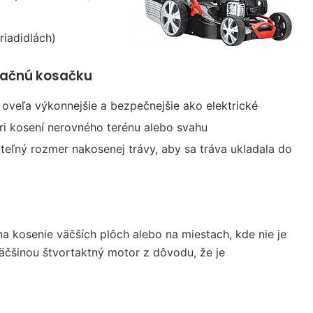
riadidlách)
otačnú kosačku
oveľa výkonnejšie a bezpečnejšie ako elektrické
pri kosení nerovného terénu alebo svahu
teľný rozmer nakosenej trávy, aby sa tráva ukladala do
na kosenie väčších plôch alebo na miestach, kde nie je
väčšinou štvortaktný motor z dôvodu, že je