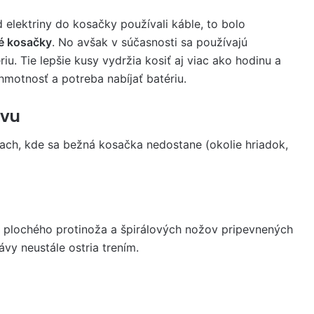
 elektriny do kosačky používali káble, to bolo
é kosačky
. No avšak v súčasnosti sa používajú
u. Tie lepšie kusy vydržia kosiť aj viac ako hodinu a
hmotnosť a potreba nabíjať batériu.
ávu
tach, kde sa bežná kosačka nedostane (okolie hriadok,
u plochého protinoža a špirálových nožov pripevnených
ávy neustále ostria trením.