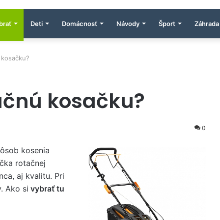
brať
Deti
Domácnosť
Návody
Šport
Záhrada
ú kosačku?
tačnú kosačku?
0
pôsob kosenia
čka rotačnej
a, aj kvalitu. Pri
. Ako si
vybrať tu