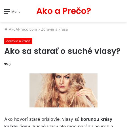
Ako a Prečo?
Menu
AkoAPreco.com
>
Zdravie a krása
Zdravie a krása
Ako sa starať o suché vlasy?
0
Ako hovorí staré príslovie, vlasy sú
korunou krásy
každej ženy
. Suché vlasy ale moc parády neurobia,