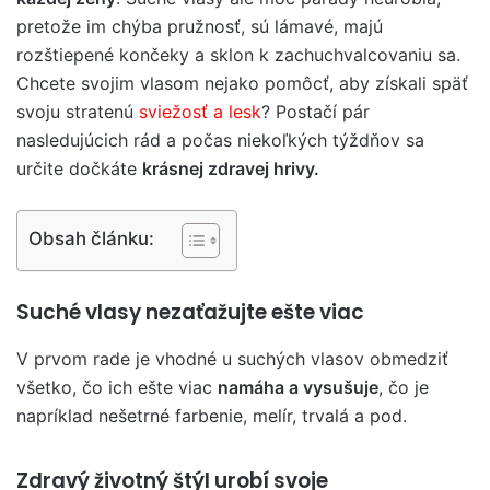
pretože im chýba pružnosť, sú lámavé, majú
rozštiepené končeky a sklon k zachuchvalcovaniu sa.
Chcete svojim vlasom nejako pomôcť, aby získali späť
svoju stratenú
sviežosť a lesk
? Postačí pár
nasledujúcich rád a počas niekoľkých týždňov sa
určite dočkáte
krásnej zdravej hrivy.
Obsah článku:
Suché vlasy nezaťažujte ešte viac
V prvom rade je vhodné u suchých vlasov obmedziť
všetko, čo ich ešte viac
namáha a vysušuje
, čo je
napríklad nešetrné farbenie, melír, trvalá a pod.
Zdravý životný štýl urobí svoje