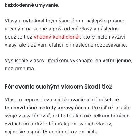
každodenné umývanie
.
Vlasy umyte kvalitným šampónom najlepšie priamo
určeným na suché a poškodené vlasy a následne
použite tiež
vhodný kondicionér
, ktorý nielen vyživí
vlasy, ale tiež vám uľahčí ich následné rozčesávanie.
Vysušenie vlasov uterákom vykonajte
len veľmi jemne
,
bez drhnutia.
Fénovanie suchým vlasom škodí tiež
Vlasom neprospieva ani fénovanie a iné nešetrné
teplovzdušné metódy úpravy účesu
. Pokiaľ už musíte
svoje vlasy fénovať, robte tak len nie celkom horúcim
vzduchom a držte fén ďalej od svojich vlasov,
najlepšie aspoň 15 centimetrov od nich.