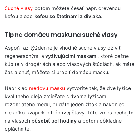
Suché vlasy
potom môžete česať napr. drevenou
kefou alebo
kefou so štetinami z diviaka
.
Tip na domácu masku na suché vlasy
Aspoň raz týždenne je vhodné suché vlasy oživiť
regeneračnými a
vyživujúcimi maskami
, ktoré bežne
kúpite v drogériách alebo vlasových štúdiách, ak máte
čas a chuť, môžete si urobiť domácu masku.
Napríklad
medovú masku
vytvoríte tak, že dve lyžice
kvalitného oleja zmiešate s dvoma lyžicami
rozohriateho medu, pridáte jeden žĺtok a nakoniec
niekoľko kvapiek citrónovej šťavy. Túto zmes nechajte
na vlasoch
pôsobiť pol hodiny
a potom dôkladne
opláchnite.