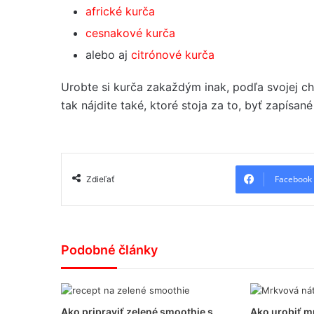
africké kurča
cesnakové kurča
alebo aj
citrónové kurča
Urobte si kurča zakaždým inak, podľa svojej ch
tak nájdite také, ktoré stoja za to, byť zapísa
Facebook
Zdieľať
Podobné články
Ako pripraviť zelené smoothie s
Ako urobiť m