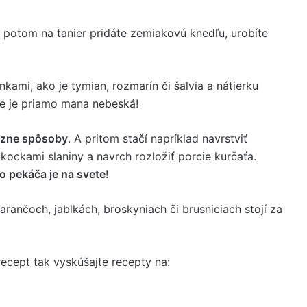
ď potom na tanier pridáte zemiakovú knedľu, urobíte
kami, ako je tymian, rozmarín či šalvia a nátierku
ie je priamo mana nebeská!
ôzne spôsoby
. A pritom stačí napríklad navrstviť
kockami slaniny a navrch rozložiť porcie kurčaťa.
o pekáča je na svete!
ančoch, jablkách, broskyniach či brusniciach stojí za
recept tak vyskúšajte recepty na: