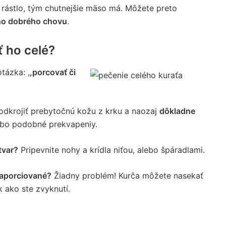
ča rástlo, tým chutnejšie mäso má. Môžete preto
ho dobrého chovu
.
ť ho celé?
otázka: ,
,porcovať či
 odkrojiť prebytočnú kožu z krku a naozaj
dôkladne
lebo podobné prekvapeniy.
tvar?
Pripevnite nohy a krídla niťou, alebo špáradlami.
naporciované?
Žiadny problém! Kurča môžete nasekať
ak ako ste zvyknutí.