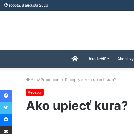
sobota, 8 augusta 2026
Úvodná
Ako liečiť
Ako si vy
stránka
AkoAPreco.com
>
Recepty
>
Ako upiecť kura?
Facebook
Recepty
AkoAPreco.com
Ako upiecť kura?
Twitter
Messenger
Share via Email