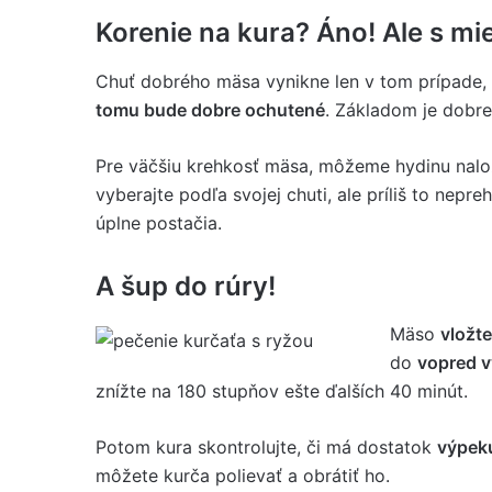
Korenie na kura? Áno! Ale s mi
Chuť dobrého mäsa vynikne len v tom prípade
tomu bude dobre ochutené
. Základom je dobr
Pre väčšiu krehkosť mäsa, môžeme hydinu nalož
vyberajte podľa svojej chuti, ale príliš to nepre
úplne postačia.
A šup do rúry!
Mäso
vložt
do
vopred v
znížte na 180 stupňov ešte ďalších 40 minút.
Potom kura skontrolujte, či má dostatok
výpek
môžete kurča polievať a obrátiť ho.