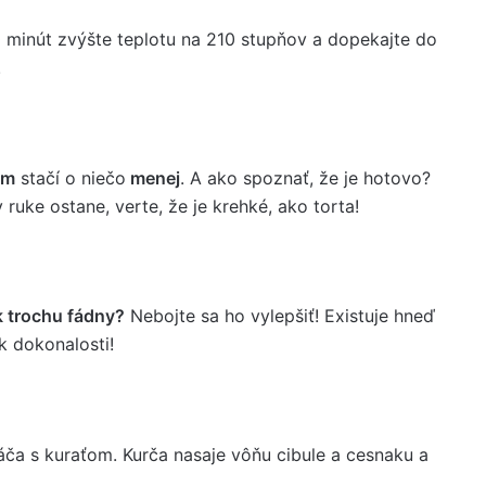
0 minút zvýšte teplotu na 210 stupňov a dopekajte do
!
ám
stačí o niečo
menej
. A ako spoznať, že je hotovo?
uke ostane, verte, že je krehké, ako torta!
k trochu fádny?
Nebojte sa ho vylepšiť! Existuje hneď
k dokonalosti!
ča s kuraťom. Kurča nasaje vôňu cibule a cesnaku a