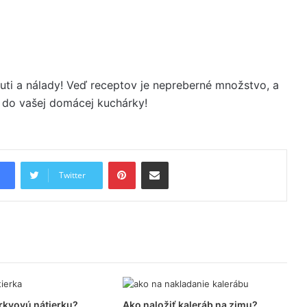
uti a nálady! Veď receptov je nepreberné množstvo, a
né do vašej domácej kuchárky!
Pinterest
Share via Email
Twitter
rkvovú nátierku?
Ako naložiť kaleráb na zimu?