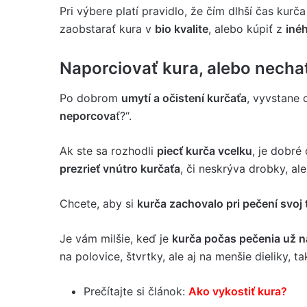
Pri výbere platí pravidlo, že čím dlhší čas kur
zaobstarať kura v
bio kvalite
, alebo kúpiť z
iné
Naporciovať kura, alebo necha
Po dobrom
umytí a očistení kurčaťa
, vyvstane 
neporcova
ť?“.
Ak ste sa rozhodli
piecť kurča vcelku
, je dobré
prezrieť vnútro kurčaťa
, či neskrýva drobky, a
Chcete, aby si
kurča zachovalo pri pečení svoj 
Je vám milšie, keď je
kurča počas pečenia už 
na polovice, štvrtky, ale aj na menšie dieliky, t
Prečítajte si článok:
Ako vykostiť kura?