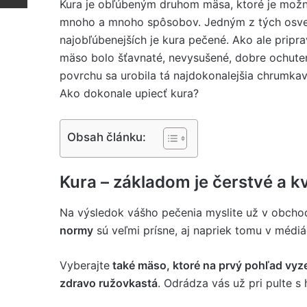
Kura je obľúbeným druhom mäsa, ktoré je mož
mnoho a mnoho spôsobov. Jedným z tých osv
najobľúbenejších je kura pečené. Ako ale pripra
mäso bolo šťavnaté, nevysušené, dobre ochute
povrchu sa urobila tá najdokonalejšia chrumkav
Ako dokonale upiecť kura?
Obsah článku:
Kura – základom je čerstvé a k
Na výsledok vášho pečenia myslite už v obcho
normy
sú veľmi prísne, aj napriek tomu v méd
Vyberajte
také mäso, ktoré na prvý pohľad vyz
zdravo ružovkastá
. Odrádza vás už pri pulte 