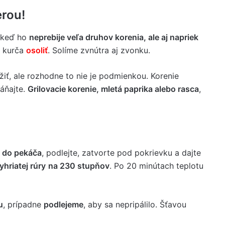
erou!
, keď ho
neprebije veľa druhov korenia, ale aj napriek
e kurča
osoliť
. Solíme zvnútra aj zvonku.
iť, ale rozhodne to nie je podmienkou. Korenie
háňajte.
Grilovacie korenie, mletá paprika alebo rasca
,
e do pekáča
, podlejte, zatvorte pod pokrievku a dajte
yhriatej rúry
na 230 stupňov
. Po 20 minútach teplotu
u
, prípadne
podlejeme
, aby sa nepripálilo. Šťavou