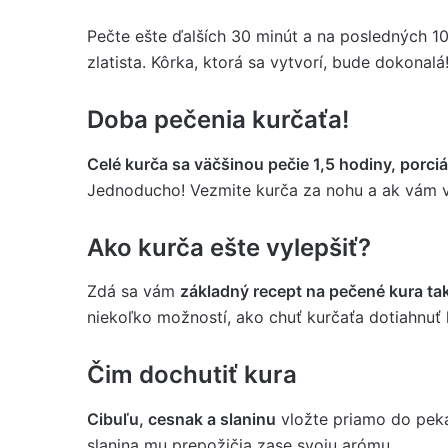
Pečte ešte ďalších 30 minút a na posledných 1
zlatista. Kôrka, ktorá sa vytvorí, bude dokonalá
Doba pečenia kurčaťa!
Celé kurča sa väčšinou pečie 1,5 hodiny, porci
Jednoducho! Vezmite kurča za nohu a ak vám v r
Ako kurča ešte vylepšiť?
Zdá sa vám
základný recept na pečené kura ta
niekoľko možností, ako chuť kurčaťa dotiahnuť 
Čim dochutiť kura
Cibuľu, cesnak a slaninu
vložte priamo do peká
slanina mu prepožičia zase svoju arómu.