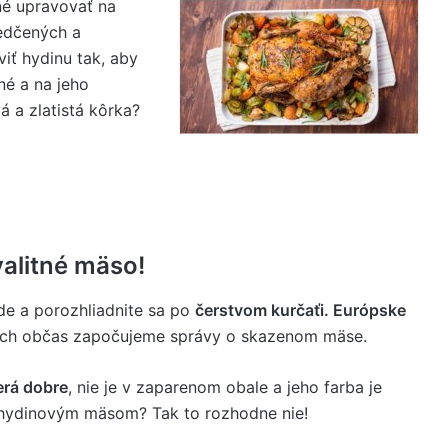
né upravovať na
edčených a
viť hydinu tak, aby
né a na jeho
á a zlatistá kôrka?
valitné mäso!
de a porozhliadnite sa po
čerstvom kurčaťi. Európske
iách občas započujeme správy o skazenom mäse.
erá dobre
, nie je v zaparenom obale a jeho farba je
s hydinovým mäsom? Tak to rozhodne nie!