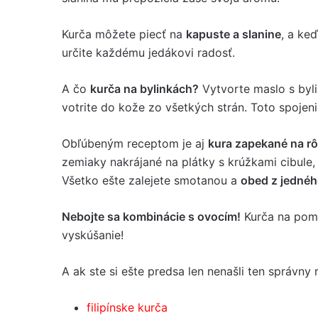
Kurča môžete piecť na
kapuste a slanine
, a ke
určite každému jedákovi radosť.
A čo
kurča na bylinkách?
Vytvorte maslo s bylin
votrite do kože zo všetkých strán. Toto spojen
Obľúbeným receptom je aj
kura zapekané na r
zemiaky nakrájané na plátky s krúžkami cibule, 
Všetko ešte zalejete smotanou a
obed z jednéh
Nebojte sa kombinácie s ovocím!
Kurča na pomar
vyskúšanie!
A ak ste si ešte predsa len nenašli ten správny 
filipínske kurča