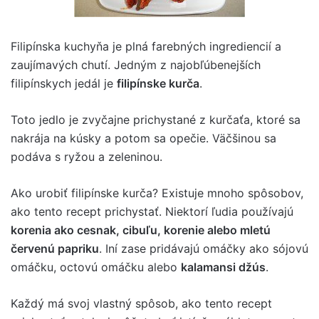
Filipínska kuchyňa je plná farebných ingrediencií a
zaujímavých chutí. Jedným z najobľúbenejších
filipínskych jedál je
filipínske kurča
.
Toto jedlo je zvyčajne prichystané z kurčaťa, ktoré sa
nakrája na kúsky a potom sa opečie. Väčšinou sa
podáva s ryžou a zeleninou.
Ako urobiť filipínske kurča? Existuje mnoho spôsobov,
ako tento recept prichystať. Niektorí ľudia používajú
korenia ako cesnak, cibuľu, korenie alebo mletú
červenú papriku
. Iní zase pridávajú omáčky ako sójovú
omáčku, octovú omáčku alebo
kalamansi džús
.
Každý má svoj vlastný spôsob, ako tento recept