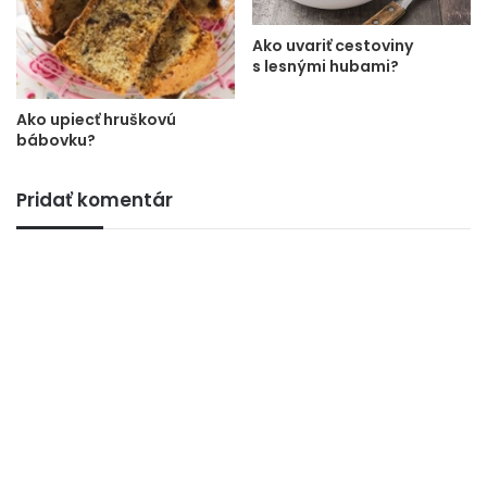
Ako uvariť cestoviny
s lesnými hubami?
Ako upiecť hruškovú
bábovku?
Pridať komentár