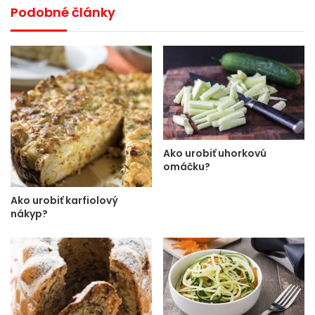
Podobné články
Ako urobiť uhorkovú
omáčku?
Ako urobiť karfiolový
nákyp?