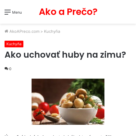
Ako a Prečo?
Menu
AkoAPreco.com
>
Kuchyňa
Kuchyňa
Ako uchovať huby na zimu?
0