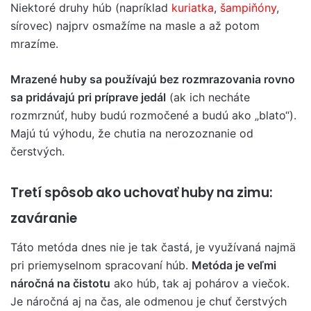
Niektoré druhy húb (napríklad
kuriatka
,
šampiňóny
,
sírovec) najprv osmažíme na masle a až potom
mrazíme.
Mrazené huby sa používajú bez rozmrazovania rovno
sa pridávajú pri príprave jedál
(ak ich necháte
rozmrznúť, huby budú rozmočené a budú ako „blato“).
Majú tú výhodu, že chutia na nerozoznanie od
čerstvých.
Tretí spôsob ako uchovať huby na zimu:
zaváranie
Táto metóda dnes nie je tak častá, je využívaná najmä
pri priemyselnom spracovaní húb.
Metóda je veľmi
náročná na čistotu
ako húb, tak aj pohárov a viečok.
Je náročná aj na čas, ale odmenou je chuť čerstvých