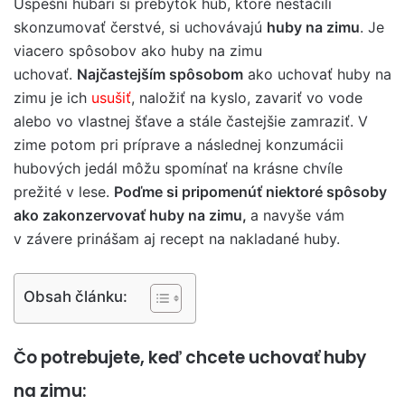
Úspešní hubári si prebytok húb, ktoré nestačili
skonzumovať čerstvé, si uchovávajú
huby na zimu
. Je
viacero spôsobov ako huby na zimu
uchovať.
Najčastejším spôsobom
ako uchovať huby na
zimu je ich
usušiť
, naložiť na kyslo, zavariť vo vode
alebo vo vlastnej šťave a stále častejšie zamraziť. V
zime potom pri príprave a následnej konzumácii
hubových jedál môžu spomínať na krásne chvíle
prežité v lese.
Poďme si pripomenúť niektoré spôsoby
ako zakonzervovať huby na zimu,
a navyše vám
v závere prinášam aj recept na nakladané huby.
Obsah článku:
Čo potrebujete, keď chcete uchovať huby
na zimu: