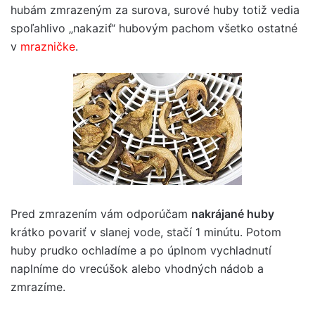
hubám zmrazeným za surova, surové huby totiž vedia
spoľahlivo „nakaziť“ hubovým pachom všetko ostatné
v
mrazničke
.
Pred zmrazením vám odporúčam
nakrájané huby
krátko povariť v slanej vode, stačí 1 minútu. Potom
huby prudko ochladíme a po úplnom vychladnutí
naplníme do vrecúšok alebo vhodných nádob a
zmrazíme.