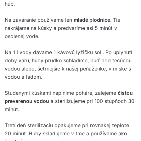
húb.
Na zaváranie používame len
mladé plodnice
. Tie
nakrájame na kúsky a predvaríme asi 5 minút v
osolenej vode.
Na 1 l vody dávame 1 kávovú lyžičku soli. Po uplynutí
doby varu, huby prudko schladíme, buď pod tečúcou
vodou alebo, šetrnejšie k našej peňaženke, v miske s
vodou a ľadom.
Studenými kúskami naplníme poháre, zalejeme
čistou
prevarenou vodou
a sterilizujeme pri 100 stupňoch 30
minút.
Tretí deň sterilizáciu opakujeme pri rovnakej teplote
20 minút. Huby skladujeme v tme a používame ako