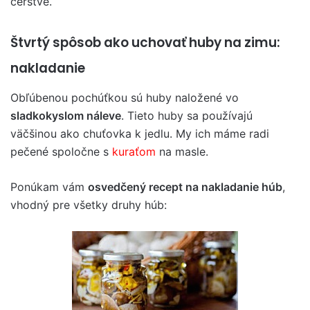
čerstvé.
Štvrtý spôsob ako uchovať huby na zimu:
nakladanie
Obľúbenou pochúťkou sú huby naložené vo
sladkokyslom náleve
. Tieto huby sa používajú
väčšinou ako chuťovka k jedlu. My ich máme radi
pečené spoločne s
kuraťom
na masle.
Ponúkam vám
osvedčený recept na nakladanie húb
,
vhodný pre všetky druhy húb: