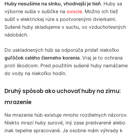
Huby nesušíme na slnku, vhodnejší je tieň
. Huby sa
výborne sušia v sušičke na
ovocie
. Možno ich tiež
sušiť v elektrickej rúre s pootvorenými dvierkami.
Sušené huby skladujeme v suchu, vo vzduchotesných
nádobách.
Do uskladnených húb sa odporúča pridať niekoľko
guľôčok celého čierneho korenia
. Vraj je to ochrana
proti škodcom. Pred použitím sušené huby namáčame
do vody na niekoľko hodín.
Druhý spôsob ako uchovať huby na zimu:
mrazenie
Na mrazenie húb existuje mnoho rozdielnych názorov.
Niekto mrazí huby surové, iný zase predvarené alebo
inak tepelne spracované. Ja osobne mám výhrady k