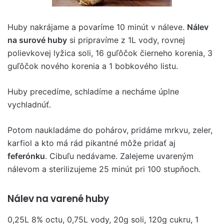
Huby nakrájame a povaríme 10 minút v náleve.
Nálev
na surové huby
si pripravíme z 1L vody, rovnej
polievkovej lyžica soli, 16 guľôčok čierneho korenia, 3
guľôčok nového korenia a 1 bobkového listu.
Huby precedíme, schladíme a necháme úplne
vychladnúť.
Potom naukladáme do pohárov, pridáme mrkvu, zeler,
karfiol a kto má rád pikantné môže pridať aj
feferónku
. Cibuľu nedávame. Zalejeme uvareným
nálevom a sterilizujeme 25 minút pri 100 stupňoch.
Nálev na varené huby
0,25L 8% octu, 0,75L vody, 20g soli, 120g cukru, 1