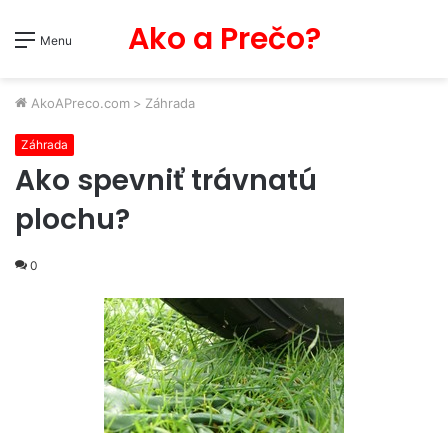
Ako a Prečo?
Menu
AkoAPreco.com
>
Záhrada
Záhrada
Ako spevniť trávnatú
plochu?
0