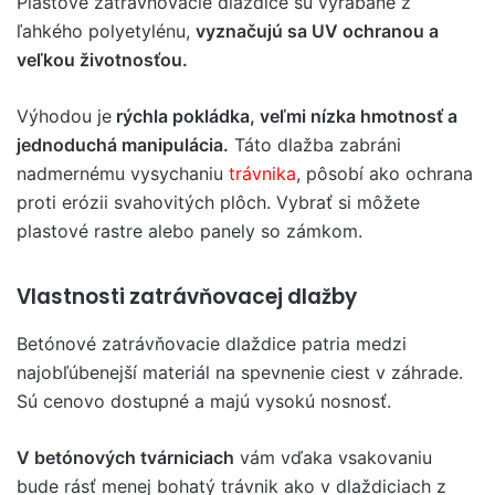
Plastové zatrávňovacie dlaždice sú vyrábané z
ľahkého polyetylénu,
vyznačujú sa UV ochranou a
veľkou životnosťou.
Výhodou je
rýchla pokládka, veľmi nízka hmotnosť a
jednoduchá manipulácia.
Táto dlažba zabráni
nadmernému vysychaniu
trávnika
, pôsobí ako ochrana
proti erózii svahovitých plôch. Vybrať si môžete
plastové rastre alebo panely so zámkom.
Vlastnosti zatrávňovacej dlažby
Betónové zatrávňovacie dlaždice patria medzi
najobľúbenejší materiál na spevnenie ciest v záhrade.
Sú cenovo dostupné a majú vysokú nosnosť.
V betónových tvárniciach
vám vďaka vsakovaniu
bude rásť menej bohatý trávnik ako v dlaždiciach z