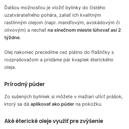
Ďalšou možnosťou je vložiť bylinky do čistého
uzatvárateľného pohára, zaliať ich kvalitným
rastlinným olejom (napr. mandľovým, avokádovým či
olivovým) a nechať
na slnečnom mieste lúhovať asi 2
týždne
.
Olej nakoniec precedíme cez plátno do fľaštičky s
rozprašovačom a pridáme pár kvapiek éterického
oleja.
Prírodný púder
Zo sušených byliniek si môžete v mažiari utĺcť prášok,
ktorý sa dá
aplikovať ako púder
na pokožku.
Aké éterické oleje využiť pre zvýšenie