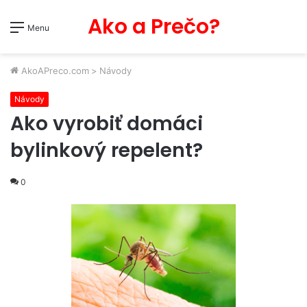
Ako a Prečo?
Menu
AkoAPreco.com
>
Návody
Návody
Ako vyrobiť domáci
bylinkový repelent?
0