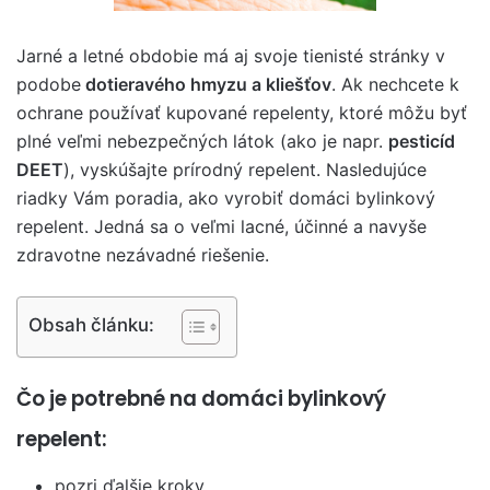
Jarné a letné obdobie má aj svoje tienisté stránky v
podobe
dotieravého hmyzu a kliešťov
. Ak nechcete k
ochrane používať kupované repelenty, ktoré môžu byť
plné veľmi nebezpečných látok (ako je napr.
pesticíd
DEET
), vyskúšajte prírodný repelent. Nasledujúce
riadky Vám poradia, ako vyrobiť domáci bylinkový
repelent. Jedná sa o veľmi lacné, účinné a navyše
zdravotne nezávadné riešenie.
Obsah článku:
Čo je potrebné na domáci bylinkový
repelent:
pozri ďalšie kroky