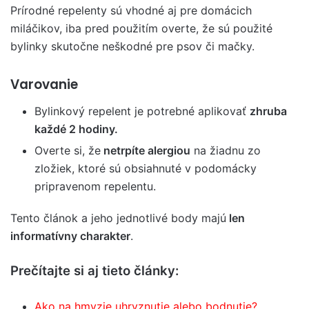
Prírodné repelenty sú vhodné aj pre domácich
miláčikov, iba pred použitím overte, že sú použité
bylinky skutočne neškodné pre psov či mačky.
Varovanie
Bylinkový repelent je potrebné aplikovať
zhruba
každé 2 hodiny.
Overte si, že
netrpíte alergiou
na žiadnu zo
zložiek, ktoré sú obsiahnuté v podomácky
pripravenom repelentu.
Tento článok a jeho jednotlivé body majú
len
informatívny charakter
.
Prečítajte si aj tieto články:
Ako na hmyzie uhryznutie alebo bodnutie?