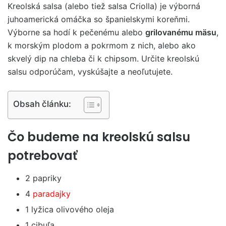
Kreolská salsa (alebo tiež salsa Criolla) je výborná
juhoamerická omáčka so španielskymi koreňmi.
Výborne sa hodí k pečenému alebo
grilovanému mäsu
,
k morským plodom a pokrmom z nich, alebo ako
skvelý dip na chleba či k chipsom. Určite kreolskú
salsu odporúčam, vyskúšajte a neoľutujete.
Obsah článku:
Čo budeme na kreolskú salsu
potrebovať
2 papriky
4
paradajky
1 lyžica olivového oleja
1 cibuľa