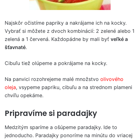
Najskôr očistíme papriky a nakrájame ich na kocky.
Vybrať si môžete z dvoch kombinácií: 2 zelené alebo 1
zelená a 1 červená. Každopádne by mali byť
veľké a
šťavnaté
.
Cibuľu tiež olúpeme a pokrájame na kocky.
Na panvici rozohrejeme malé množstvo
olivového
oleja
, vsypeme papriku, cibuľu a na strednom plameni
chvíľu opekáme.
Pripravíme si paradajky
Medzitým sparíme a ošúpeme paradajky. Ide to
jednoducho. Paradajky ponoríme na minútu do vriacej