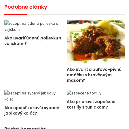
Podobné články
Ako uvariť údenú polievku s
vajíčkami?
Ako uvariť cibuľovo-pivnú
omáčku s bravčovým
mäsom?
Ako pripraviť zapečené
tortilly s tuniakom?
Ako upiecť zdravší sypaný
jablkový koláč?
Pridať komentár