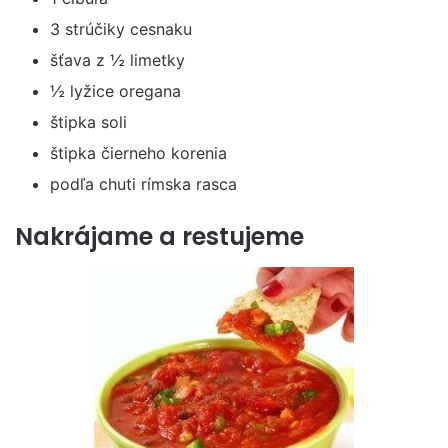
3 strúčiky cesnaku
šťava z ½ limetky
½ lyžice oregana
štipka soli
štipka čierneho korenia
podľa chuti rímska rasca
Nakrájame a restujeme