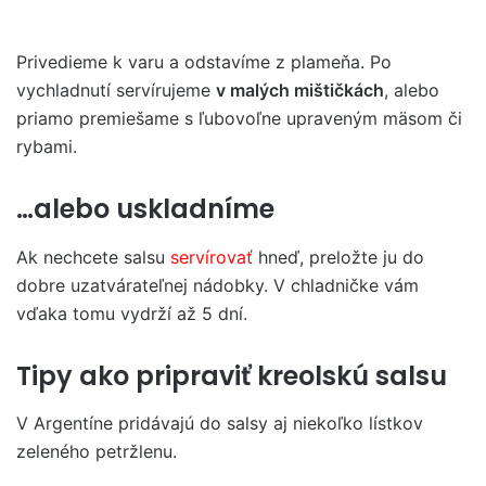
Privedieme k varu a odstavíme z plameňa. Po
vychladnutí servírujeme
v malých mištičkách
, alebo
priamo premiešame s ľubovoľne upraveným mäsom či
rybami.
…alebo uskladníme
Ak nechcete salsu
servírovať
hneď, preložte ju do
dobre uzatvárateľnej nádobky. V chladničke vám
vďaka tomu vydrží až 5 dní.
Tipy ako pripraviť kreolskú salsu
V Argentíne pridávajú do salsy aj niekoľko lístkov
zeleného petržlenu.