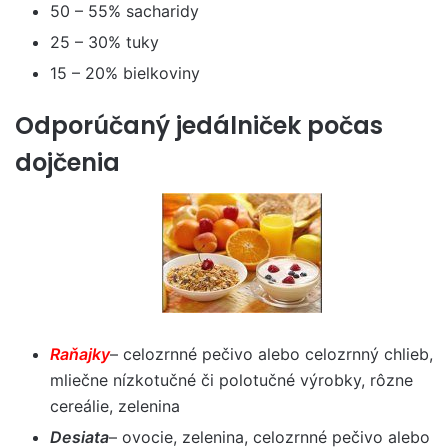
50 – 55% sacharidy
25 – 30% tuky
15 – 20% bielkoviny
Odporúčaný jedálniček počas
dojčenia
Raňajky
– celozrnné pečivo alebo celozrnný chlieb,
mliečne nízkotučné či polotučné výrobky, rôzne
cereálie, zelenina
Desiata
– ovocie, zelenina, celozrnné pečivo alebo