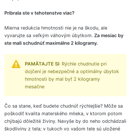
Pribrala ste v tehotenstve viac?
Mierna redukcia hmotnosti nie je na škodu, ale
vyvarujte sa veľkým váhovým úbytkom.
Za mesiac by
ste mali schudnúť maximálne 2 kilogramy.
PAMÄTAJTE SI
: Rýchle chudnutie pri
dojčení je nebezpečné a optimálny úbytok
hmotnosti by mal byť 2 kilogramy
mesačne
Čo sa stane, keď budete chudnúť rýchlejšie? Môže sa
poškodiť kvalita materského mlieka, v ktorom potom
chýbajú dôležité živiny. Navyše by do neho odchádzali
škodliviny z tela; v tukoch vo vašom tele sú uložené