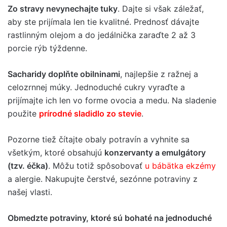
Zo stravy nevynechajte tuky
. Dajte si však záležať,
aby ste prijímala len tie kvalitné. Prednosť dávajte
rastlinným olejom a do jedálnička zaraďte 2 až 3
porcie rýb týždenne.
Sacharidy doplňte obilninami
, najlepšie z ražnej a
celozrnnej múky. Jednoduché cukry vyraďte a
prijímajte ich len vo forme ovocia a medu. Na sladenie
použite
prírodné sladidlo zo stevie
.
Pozorne tiež čítajte obaly potravín a vyhnite sa
všetkým, ktoré obsahujú
konzervanty a emulgátory
(tzv. éčka)
. Môžu totiž spôsobovať
u bábätka ekzémy
a alergie. Nakupujte čerstvé, sezónne potraviny z
našej vlasti.
Obmedzte potraviny, ktoré sú bohaté na jednoduché