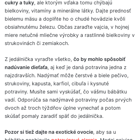
cukry a tuky
, ale ktorým vďaka tomu chýbajú
bielkoviny, vitamíny a minerálne látky. Dajte prednosť
bielemu mäsu a doplňte ho o chudé hovädzie kvôli
obsiahnutému železu. Občas zaraďte vajcia, v hojnej
miere netučné mliečne výrobky a rastlinné bielkoviny v
strukovinách či zemiakoch.
Z jedálnička vyraďte všetko,
čo by mohlo spôsobiť
nadúvanie dieťaťa
, aj keď je daná potravina jedna z
najzdravších. Nadýmať môže čerstvé a biele pečivo,
strukoviny, kapusta, karfiol, cibuľa i kysnuté
potraviny. Musíte sami vyskúšať, čo vášmu bábätku
vadí. Odporúča sa nadýmavé potraviny počas prvých
dvoch až troch týždňov úplne vynechať a potom
skúšať pomaly zaradiť späť do jedálnička.
Pozor si tiež dajte na exotické ovocie
, aby sa u