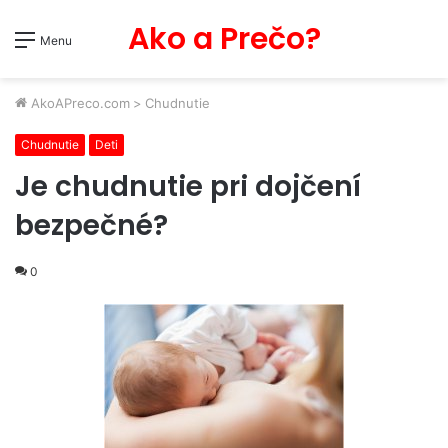
Ako a Prečo?
Menu
AkoAPreco.com
>
Chudnutie
Chudnutie
Deti
Je chudnutie pri dojčení
bezpečné?
0