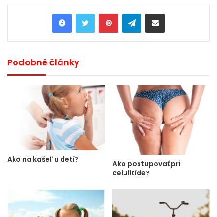
Pinterest
Telegram
Share via Email
Podobné články
Ako na kašeľ u detí?
Ako postupovať pri
celulitíde?