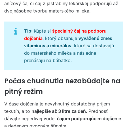
anízový čaj či čaj z jastrabiny lekárskej podporujú až
dvojnásobne tvorbu materského mlieka.
Tip
: Kúpte si
špecialný čaj na podporu
dojčenia
, ktorý obsahuje
vyváženú zmes
vitamínov a minerálov
, ktoré sa dostávajú
do materského mlieka a následne
prenášajú na bábätko.
Počas chudnutia nezabúdajte na
pitný režim
V čase dojčenia je nevyhnutný dostatočný príjem
tekutín, a to
najlepšie až 3 litre za deň.
Prednosť
dávajte neperlivej vode,
čajom podporujúcim dojčenie
a riedeným ovocným šťavám.