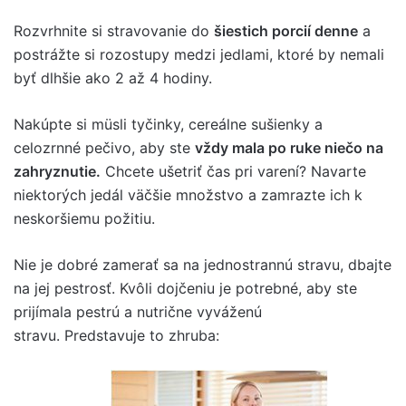
Rozvrhnite si stravovanie do
šiestich porcií denne
a
postrážte si rozostupy medzi jedlami, ktoré by nemali
byť dlhšie ako 2 až 4 hodiny.
Nakúpte si müsli tyčinky, cereálne sušienky a
celozrnné pečivo, aby ste
vždy mala po ruke niečo na
zahryznutie.
Chcete ušetriť čas pri varení? Navarte
niektorých jedál väčšie množstvo a zamrazte ich k
neskoršiemu požitiu.
Nie je dobré zamerať sa na jednostrannú stravu, dbajte
na jej pestrosť. Kvôli dojčeniu je potrebné, aby ste
prijímala pestrú a nutrične vyváženú
stravu. Predstavuje to zhruba: