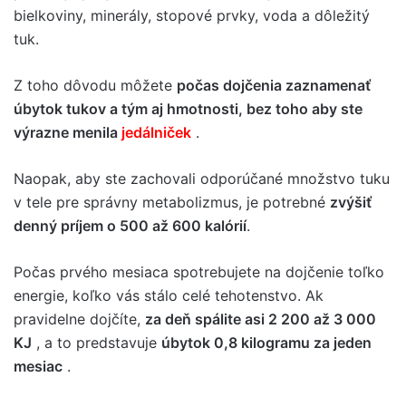
bielkoviny, minerály, stopové prvky, voda a dôležitý
tuk.
Z toho dôvodu môžete
počas dojčenia zaznamenať
úbytok tukov a tým aj hmotnosti, bez toho aby ste
výrazne menila
jedálniček
.
Naopak, aby ste zachovali odporúčané množstvo tuku
v tele pre správny metabolizmus, je potrebné
zvýšiť
denný príjem o 500 až 600 kalórií
.
Počas prvého mesiaca spotrebujete na dojčenie toľko
energie, koľko vás stálo celé tehotenstvo. Ak
pravidelne dojčíte,
za deň spálite asi 2 200 až 3 000
KJ
, a to predstavuje
úbytok 0,8 kilogramu za jeden
mesiac
.