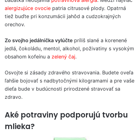
bábätka neobjavila
potravinová alergia
. Medzi najviac
alergizujúce ovocie
patria citrusové plody. Opatrná
tiež buďte pri konzumácii jahôd a cudzokrajných
orechov.
Zo svojho jedálnička vylúčte
príliš slané a korenené
jedlá, čokoládu, mentol, alkohol, poživatiny s vysokým
obsahom kofeínu a
zelený čaj
.
Osvojte si zásady zdravého stravovania. Budete oveľa
ľahšie bojovať s nadbytočnými kilogramami a pre vaše
dieťa bude v budúcnosti prirodzené stravovať sa
zdravo.
Aké potraviny podporujú tvorbu
mlieka?