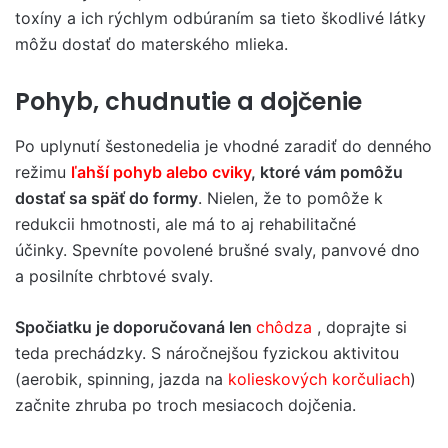
toxíny a ich rýchlym odbúraním sa tieto škodlivé látky
môžu dostať do materského mlieka.
Pohyb, chudnutie a dojčenie
Po uplynutí šestonedelia je vhodné zaradiť do denného
režimu
ľahší pohyb alebo cviky
, ktoré vám pomôžu
dostať sa späť do formy
. Nielen, že to pomôže k
redukcii hmotnosti, ale má to aj rehabilitačné
účinky. Spevníte povolené brušné svaly, panvové dno
a posilníte chrbtové svaly.
Spočiatku je doporučovaná len
chôdza
, doprajte si
teda prechádzky. S náročnejšou fyzickou aktivitou
(aerobik, spinning, jazda na
kolieskových korčuliach
)
začnite zhruba po troch mesiacoch dojčenia.