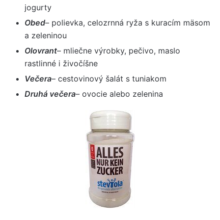
jogurty
Obed
– polievka, celozrnná ryža s kuracím mäsom
a zeleninou
Olovrant
– mliečne výrobky, pečivo, maslo
rastlinné i živočíšne
Večera
– cestovinový šalát s tuniakom
Druhá večera
– ovocie alebo zelenina