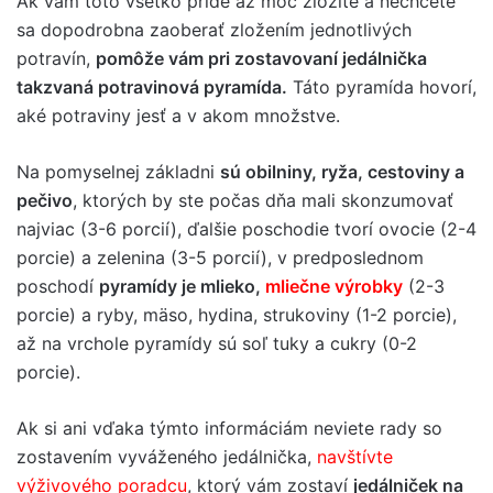
Ak vám toto všetko príde až moc zložité a nechcete
sa dopodrobna zaoberať zložením jednotlivých
potravín,
pomôže vám pri zostavovaní jedálnička
takzvaná potravinová pyramída.
Táto pyramída hovorí,
aké potraviny jesť a v akom množstve.
Na pomyselnej základni
sú obilniny, ryža, cestoviny a
pečivo
, ktorých by ste počas dňa mali skonzumovať
najviac (3-6 porcií), ďalšie poschodie tvorí ovocie (2-4
porcie) a zelenina (3-5 porcií), v predposlednom
poschodí
pyramídy je mlieko,
mliečne výrobky
(2-3
porcie) a ryby, mäso, hydina, strukoviny (1-2 porcie),
až na vrchole pyramídy sú soľ tuky a cukry (0-2
porcie).
Ak si ani vďaka týmto informáciám neviete rady so
zostavením vyváženého jedálnička,
navštívte
výživového poradcu
, ktorý vám zostaví
jedálniček na