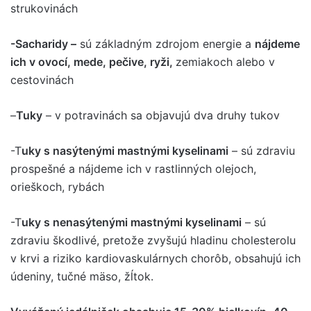
strukovinách
-Sacharidy –
sú základným zdrojom energie a
nájdeme
ich v ovocí, mede, pečive, ryži,
zemiakoch alebo v
cestovinách
–
Tuky
– v potravinách sa objavujú dva druhy tukov
-T
uky s nasýtenými mastnými kyselinami
– sú zdraviu
prospešné a nájdeme ich v rastlinných olejoch,
orieškoch, rybách
-T
uky s nenasýtenými mastnými kyselinami
– sú
zdraviu škodlivé, pretože zvyšujú hladinu cholesterolu
v krvi a riziko kardiovaskulárnych chorôb, obsahujú ich
údeniny, tučné mäso, žĺtok.