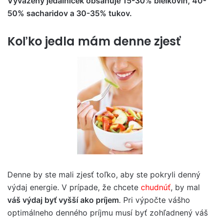
Vyvážený jedálniček obsahuje 15-30% bielkovín, 40-
50% sacharidov a 30-35% tukov.
Koľko jedla mám denne zjesť
Denne by ste mali zjesť toľko, aby ste pokryli denný
výdaj energie. V prípade, že chcete
chudnúť
, by mal
váš výdaj byť vyšší ako príjem
. Pri výpočte vášho
optimálneho denného príjmu musí byť zohľadnený váš