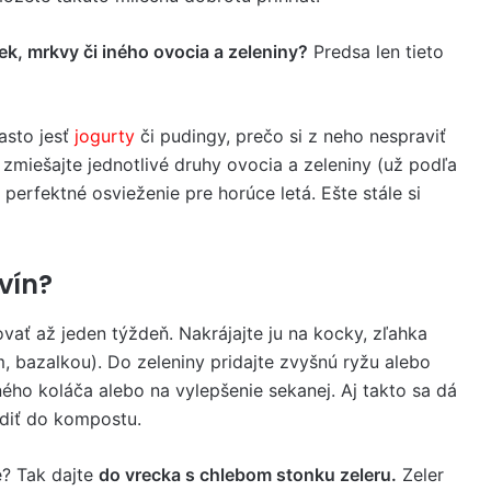
iek, mrkvy či iného ovocia a zeleniny?
Predsa len tieto
asto jesť
jogurty
či pudingy, prečo si z neho nespraviť
miešajte jednotlivé druhy ovocia a zeleniny (už podľa
perfektné osvieženie pre horúce letá. Ešte stále si
vín?
vať až jeden týždeň. Nakrájajte ju na kocky, zľahka
 bazalkou). Do zeleniny pridajte zvyšnú ryžu alebo
ného koláča alebo na vylepšenie sekanej. Aj takto sa dá
odiť do kompostu.
é? Tak dajte
do vrecka s chlebom stonku zeleru.
Zeler