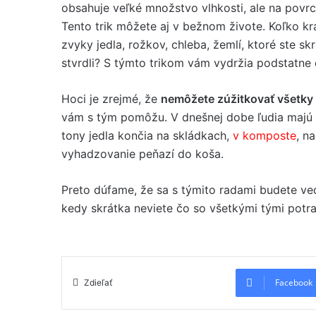
obsahuje veľké množstvo vlhkosti, ale na povr
Tento trik môžete aj v bežnom živote. Koľko krá
zvyky jedla, rožkov, chleba, žemlí, ktoré ste s
stvrdli? S týmto trikom vám vydržia podstatne d
Hoci je zrejmé, že
nemôžete zúžitkovať všetky 
vám s tým pomôžu. V dnešnej dobe ľudia majú
tony jedla končia na skládkach,
v komposte
, n
vyhadzovanie peňazí do koša.
Preto dúfame, že sa s týmito radami budete ved
kedy skrátka neviete čo so všetkými tými potra
Facebook
Zdieľať