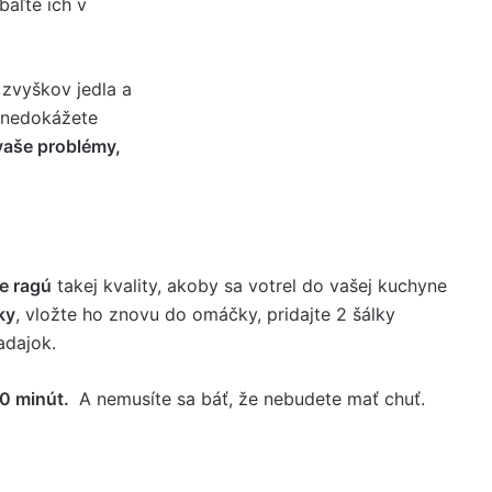
baľte ich v
zvyškov jedla a
 nedokážete
vaše problémy,
e ragú
takej kvality, akoby sa votrel do vašej kuchyne
ky
, vložte ho znovu do omáčky, pridajte 2 šálky
adajok.
30 minút.
A nemusíte sa báť, že nebudete mať chuť.