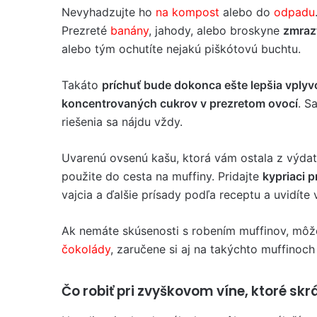
Nevyhadzujte ho
na kompost
alebo do
odpadu
Prezreté
banány
, jahody, alebo broskyne
zmrazt
alebo tým ochutíte nejakú piškótovú buchtu.
Takáto
príchuť bude dokonca ešte lepšia vply
koncentrovaných cukrov v prezretom ovocí
. S
riešenia sa nájdu vždy.
Uvarenú ovsenú kašu, ktorá vám ostala z výda
použite do cesta na muffiny. Pridajte
kypriaci p
vajcia a ďalšie prísady podľa receptu a uvidíte 
Ak nemáte skúsenosti s robením muffinov, môže
čokolády
, zaručene si aj na takýchto muffinoch
Čo robiť pri zvyškovom víne, ktoré skr