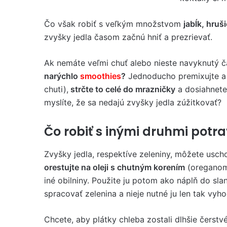
Čo však robiť s veľkým množstvom
jabĺk, hruš
zvyšky jedla časom začnú hniť a prezrievať.
Ak nemáte veľmi chuť alebo nieste navyknutý č
narýchlo
smoothies
?
Jednoducho premixujte a z
chuti),
strčte to celé do mrazničky
a dosiahnete 
myslíte, že sa nedajú zvyšky jedla zúžitkovať?
Čo robiť s inými druhmi potra
Zvyšky jedla, respektíve zeleniny, môžete uscho
orestujte na oleji s chutným korením
(oreganom,
iné obilniny. Použite ju potom ako náplň do sla
spracovať zelenina a nieje nutné ju len tak vyh
Chcete, aby plátky chleba zostali dlhšie čerstv