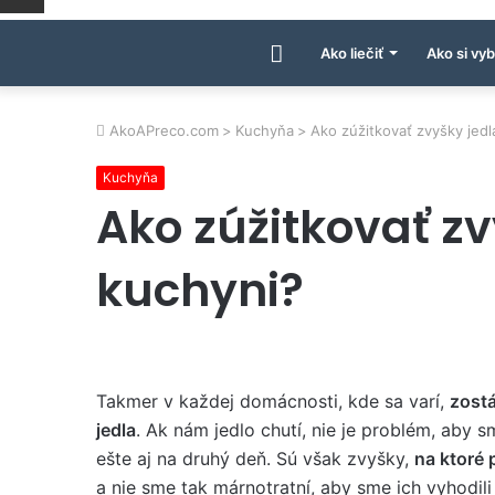
Úvodná
Ako liečiť
Ako si vyb
stránka
AkoAPreco.com
>
Kuchyňa
>
Ako zúžitkovať zvyšky jedl
Kuchyňa
AkoAPreco.com
Ako zúžitkovať zv
kuchyni?
Takmer v každej domácnosti, kde sa varí,
zostá
jedla
. Ak nám jedlo chutí, nie je problém, aby s
ešte aj na druhý deň. Sú však zvyšky,
na ktoré
a nie sme tak márnotratní, aby sme ich vyhodi