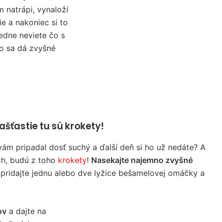
m natrápi, vynaloží
ie a nakoniec si to
ledne neviete čo s
o sa dá zvyšné
ašťastie tu sú krokety!
vám pripadal dosť suchý a ďalší deň si ho už nedáte? A
ch, budú z toho
krokety
!
Nasekajte najemno zvyšné
 pridajte jednu alebo dve lyžice bešamelovej omáčky a
ov
a dajte na