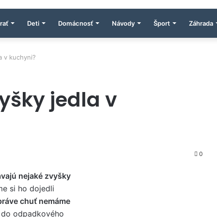
rať
Deti
Domácnosť
Návody
Šport
Záhrada
a v kuchyni?
yšky jedla v
0
vajú nejaké zvyšky
me si ho dojedli
 práve chuť nemáme
li do odpadkového