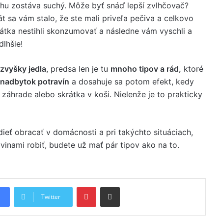
chu zostáva suchý. Môže byť snáď lepší zvlhčovač?
t sa vám stalo, že ste mali priveľa pečiva a celkovo
krátka nestihli skonzumovať a následne vám vyschli a
lhšie!
zvyšky jedla
, predsa len je tu
mnoho tipov a rád,
ktoré
nadbytok potravín
a dosahuje sa potom efekt, kedy
a záhrade alebo skrátka v koši. Nielenže je to prakticky
ieť obracať v domácnosti a pri takýchto situáciach,
vinami robiť, budete už mať pár tipov ako na to.
Pinterest
Share via Email
Twitter