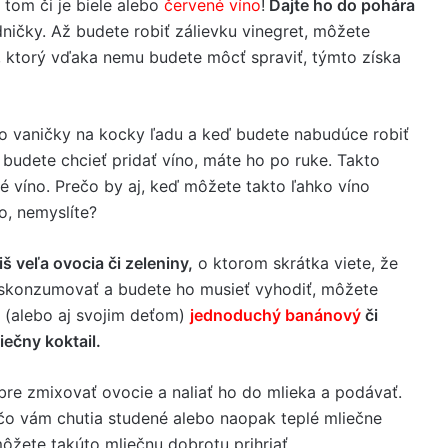
 tom či je biele alebo
červené víno
!
Dajte ho do pohára
ničky. Až budete robiť zálievku vinegret, môžete
t, ktorý vďaka nemu budete môcť spraviť, týmto získa
o vaničky na kocky ľadu a keď budete nabudúce robiť
 budete chcieť pridať víno, máte ho po ruke. Takto
 víno. Prečo by aj, keď môžete takto ľahko víno
o, nemyslíte?
liš veľa ovocia či zeleniny,
o ktorom skrátka viete, že
 skonzumovať a budete ho musieť vyhodiť, môžete
e (alebo aj svojim deťom)
jednoduchý banánový
či
iečny koktail.
bre zmixovať ovocie a naliať ho do mlieka a podávať.
čo vám chutia studené alebo naopak teplé mliečne
môžete takúto mliečnu dobrotu prihriať.