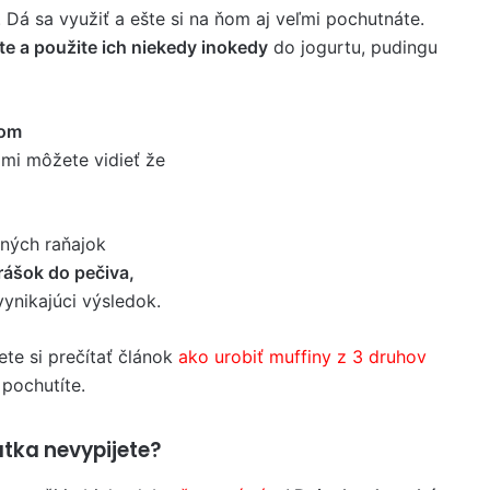
. Dá sa využiť a ešte si na ňom aj veľmi pochutnáte.
e a použite ich niekedy inokedy
do jogurtu, pudingu
vom
ami môžete vidieť že
tných raňajok
rášok do pečiva,
vynikajúci výsledok.
te si prečítať článok
ako urobiť muffiny z 3 druhov
 pochutíte.
átka nevypijete?