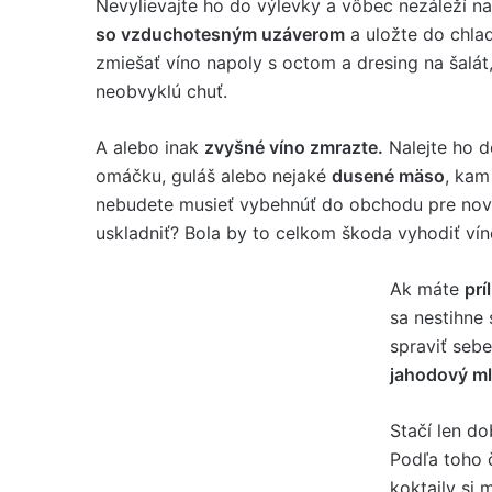
Nevylievajte ho do výlevky a vôbec nezáleží na
so vzduchotesným uzáverom
a uložte do chlad
zmiešať víno napoly s octom a dresing na šalá
neobvyklú chuť.
A alebo inak
zvyšné víno zmrazte.
Nalejte ho d
omáčku, guláš alebo nejaké
dusené mäso
, kam
nebudete musieť vybehnúť do obchodu pre nové
uskladniť? Bola by to celkom škoda vyhodiť vín
Ak máte
prí
sa nestihne
spraviť seb
jahodový ml
Stačí len do
Podľa toho 
koktaily si 