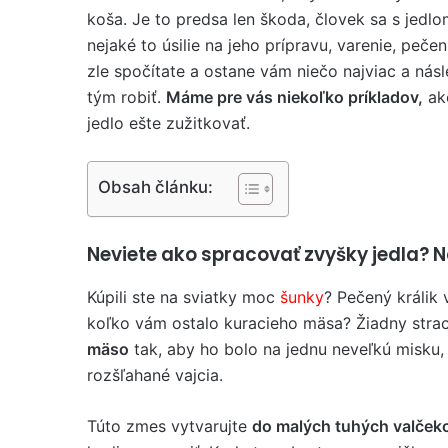
koša. Je to predsa len škoda, človek sa s jedlo
nejaké to úsilie na jeho prípravu, varenie, pečen
zle spočítate a ostane vám niečo najviac a nás
tým robiť.
Máme pre vás niekoľko príkladov,
ak
jedlo ešte zužitkovať.
Obsah článku:
Neviete ako spracovať zvyšky jedla? N
Kúpili ste na sviatky moc
šunky
? Pečený králik 
koľko vám ostalo kuracieho mäsa? Žiadny stra
mäso
tak, aby ho bolo na jednu neveľkú misku,
rozšľahané vajcia.
Túto zmes vytvarujte
do malých tuhých valček