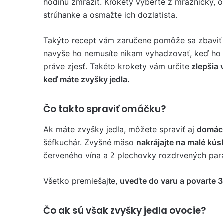
hodinu zmraziť. Krokety vyberte z mrazničky, o
strúhanke a osmažte ich dozlatista.
Takýto recept vám zaručene pomôže sa zbaviť 
navyše ho nemusíte nikam vyhadzovať, keď ho
práve zjesť. Takéto krokety vám určite
zlepšia 
keď máte zvyšky jedla.
Čo takto spraviť omáčku?
Ak máte zvyšky jedla, môžete spraviť aj
domác
šéfkuchár. Zvyšné mäso
nakrájajte na malé kús
červeného vína a 2 plechovky rozdrvených par
Všetko premiešajte,
uveďte do varu a povarte 
Čo ak sú však zvyšky jedla ovocie?