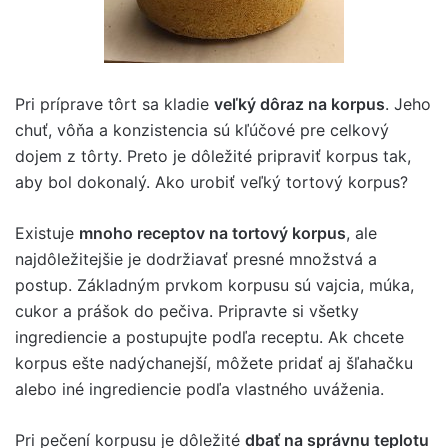
Pri príprave tôrt sa kladie
veľký dôraz na korpus
. Jeho
chuť, vôňa a konzistencia sú kľúčové pre celkový
dojem z tôrty. Preto je dôležité pripraviť korpus tak,
aby bol dokonalý. Ako urobiť veľký tortový korpus?
Existuje
mnoho receptov na tortový korpus
, ale
najdôležitejšie je dodržiavať presné množstvá a
postup. Základným prvkom korpusu sú vajcia, múka,
cukor a prášok do pečiva. Pripravte si všetky
ingrediencie a postupujte podľa receptu. Ak chcete
korpus ešte nadýchanejší, môžete pridať aj šľahačku
alebo iné ingrediencie podľa vlastného uváženia.
Pri pečení korpusu je dôležité
dbať na správnu teplotu