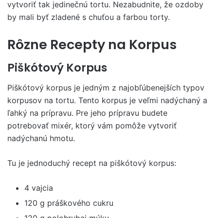
vytvoriť tak jedinečnú tortu. Nezabudnite, že ozdoby
by mali byť zladené s chuťou a farbou torty.
Rôzne Recepty na Korpus
Piškótový Korpus
Piškótový korpus je jedným z najobľúbenejších typov
korpusov na tortu. Tento korpus je veľmi nadýchaný a
ľahký na prípravu. Pre jeho prípravu budete
potrebovať mixér, ktorý vám pomôže vytvoriť
nadýchanú hmotu.
Tu je jednoduchý recept na piškótový korpus:
4 vajcia
120 g práškového cukru
120 g polohrubej múky