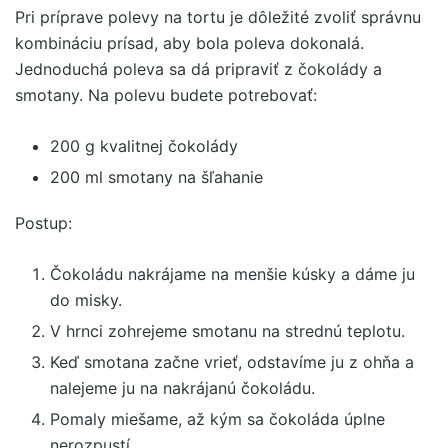
Pri príprave polevy na tortu je dôležité zvoliť správnu
kombináciu prísad, aby bola poleva dokonalá.
Jednoduchá poleva sa dá pripraviť z čokolády a
smotany. Na polevu budete potrebovať:
200 g kvalitnej čokolády
200 ml smotany na šľahanie
Postup:
Čokoládu nakrájame na menšie kúsky a dáme ju
do misky.
V hrnci zohrejeme smotanu na strednú teplotu.
Keď smotana začne vrieť, odstavíme ju z ohňa a
nalejeme ju na nakrájanú čokoládu.
Pomaly miešame, až kým sa čokoláda úplne
nerozpustí.