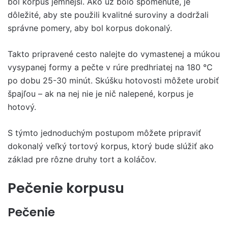
bol korpus jemnejší. Ako už bolo spomenuté, je
dôležité, aby ste použili kvalitné suroviny a dodržali
správne pomery, aby bol korpus dokonalý.
Takto pripravené cesto nalejte do vymastenej a múkou
vysypanej formy a pečte v rúre predhriatej na 180 °C
po dobu 25-30 minút. Skúšku hotovosti môžete urobiť
špajľou – ak na nej nie je nič nalepené, korpus je
hotový.
S týmto jednoduchým postupom môžete pripraviť
dokonalý veľký tortový korpus, ktorý bude slúžiť ako
základ pre rôzne druhy tort a koláčov.
Pečenie korpusu
Pečenie