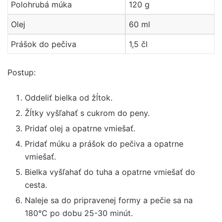
Polohrubá múka
120 g
Olej
60 ml
Prášok do pečiva
1,5 čl
Postup:
Oddeliť bielka od žĺtok.
Žĺtky vyšľahať s cukrom do peny.
Pridať olej a opatrne vmiešať.
Pridať múku a prášok do pečiva a opatrne
vmiešať.
Bielka vyšľahať do tuha a opatrne vmiešať do
cesta.
Naleje sa do pripravenej formy a pečie sa na
180°C po dobu 25-30 minút.