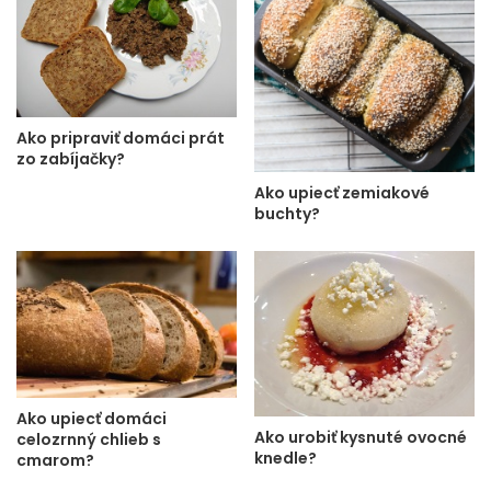
Ako pripraviť domáci prát
zo zabíjačky?
Ako upiecť zemiakové
buchty?
Ako upiecť domáci
Ako urobiť kysnuté ovocné
celozrnný chlieb s
knedle?
cmarom?