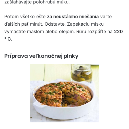
zašľahávajte polohrubú múku.
Potom všetko ešte
za neustáleho miešania
varte
ďalších päť minút. Odstavte. Zapekaciu misku
vymastite maslom alebo olejom. Rúru rozpáľte na
220
° C
.
Príprava veľkonočnej plnky