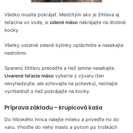
Všetko musíte pokrájať. Medzitým ako je žihľava aj
teľacina vo vode, si
údené mäso
nakrájajte na drobné
kocky.
Všetky ostatné zelené bylinky opláchnite a nasekajte
nadrobno.
Sparenú žihľavu preceďte a tiež jemne nasekajte.
Uvarené teľacie mäso
vyberte z vývaru (ten
nevyhadzujte, ale schovajte na polievku), nechajte
vychladnúť a tiež pokrájajte na kocky.
Príprava základu – krupicová kaša
Do hlbokého hrnca nalejte mlieko a priveďte ho do
varu. Vhoďte do neho maslo a potom po troškách