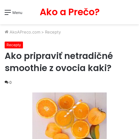
Ako a Prečo?
Menu
AkoAPreco.com
>
Recepty
Recepty
Ako pripraviť netradičné
smoothie z ovocia kaki?
0