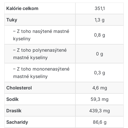
Kalórie celkom
351,1
Tuky
1,3 g
– Z toho nasýtené mastné
0,8 g
kyseliny
– Z toho polynenasýtené
0 g
mastné kyseliny
– Z toho mononenasýtené
0,3 g
mastné kyseliny
Cholesterol
4,6 mg
Sodík
59,3 mg
Draslík
439,3 mg
Sacharidy
86,6 g