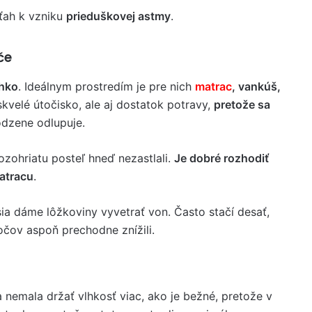
ťah k vzniku
prieduškovej astmy
.
če
lhko
. Ideálnym prostredím je pre nich
matrac
, vankúš,
skvelé útočisko, ale aj dostatok potravy,
pretože sa
odzene odlupuje.
ozohriatu posteľ hneď nezastlali.
Je dobré rozhodiť
matracu
.
ia dáme lôžkoviny vyvetrať von. Často stačí desať,
očov aspoň prechodne znížili.
 nemala držať vlhkosť viac, ako je bežné, pretože v