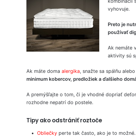
kombinácii 
vyhovuje.
Preto je nut
používať dig
Ak nemáte vl
aktivity sú 
Ak máte doma
alergika
, snažte sa spálňu alebo
minimum kobercov, predložiek a ďalšieho domá
A premýšľajte o tom, či je vhodné dopriať de
rozhodne nepatrí do postele.
Tipy ako odstrániť roztoče
Obliečky
perte tak často, ako je to možné. 