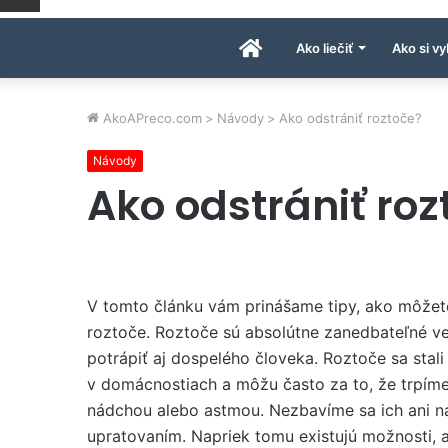
Úvodná
Ako liečiť
Ako si vy
stránka
AkoAPreco.com
>
Návody
>
Ako odstrániť roztoče?
Návody
AkoAPreco.com
Ako odstrániť roz
V tomto článku vám prinášame tipy, ako môžet
roztoče. Roztoče sú absolútne zanedbateľné ve
potrápiť aj dospelého človeka. Roztoče sa stali
v domácnostiach a môžu často za to, že trpíme
nádchou alebo astmou. Nezbavíme sa ich ani n
upratovaním. Napriek tomu existujú možnosti, 