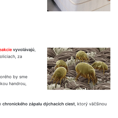
eakcie
vyvolávajú
,
liciach, za
ktorého by sme
hkou handrou,
ím
chronického zápalu dýchacích ciest
, ktorý väčšinou