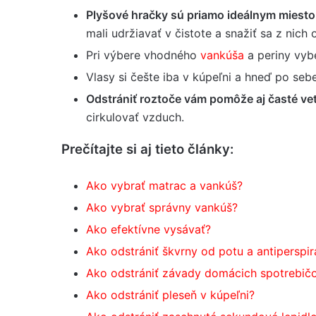
Plyšové hračky sú priamo ideálnym miesto
mali udržiavať v čistote a snažiť sa z nich 
Pri výbere vhodného
vankúša
a periny vybe
Vlasy si češte iba v kúpeľni a hneď po sebe
Odstrániť roztoče vám pomôže aj časté vetr
cirkulovať vzduch.
Prečítajte si aj tieto články:
Ako vybrať matrac a vankúš?
Ako vybrať správny vankúš?
Ako efektívne vysávať?
Ako odstrániť škvrny od potu a antiperspir
Ako odstrániť závady domácich spotrebič
Ako odstrániť pleseň v kúpeľni?