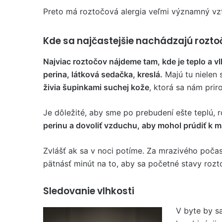
Preto má roztočová alergia veľmi významný vz
Kde sa najčastejšie nachádzajú rozto
Najviac roztočov nájdeme tam, kde je teplo a v
perina, látková sedačka, kreslá.
Majú tu nielen 
živia šupinkami suchej kože
, ktorá sa nám prir
Je dôležité, aby sme po prebudení ešte teplú, r
perinu a dovoliť vzduchu, aby mohol prúdiť k 
Zvlášť ak sa v noci potíme. Za mrazivého počas
pätnásť minút na to, aby sa početné stavy rozt
Sledovanie vlhkosti
V byte by sa