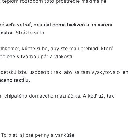
s teplom roztočom toto prostredie maximálne
né veľa vetrať, nesušiť doma bielizeň a pri varení
estor.
Strážte si to.
hkomer, kúpte si ho, aby ste mali prehľad, ktoré
spojené s tvorbou pár a vlhkosti.
 detskú izbu uspôsobiť tak, aby sa tam vyskytovalo len
ceho textilu.
ťom chlpatého domáceho maznáčika. A keď už, tak
To platí aj pre periny a vankúše.