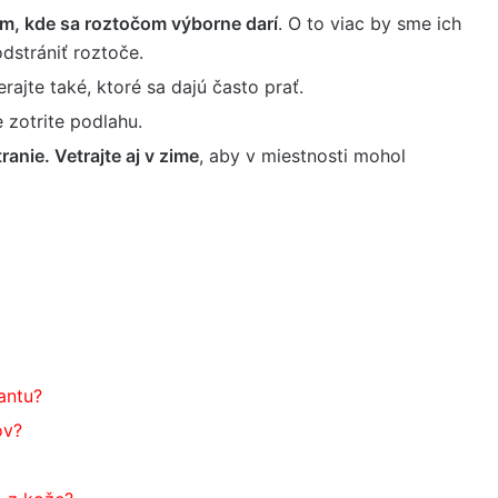
m, kde sa roztočom výborne darí
. O to viac by sme ich
odstrániť roztoče.
rajte také, ktoré sa dajú často prať.
 zotrite podlahu.
anie. Vetrajte aj v zime
, aby v miestnosti mohol
antu?
ov?