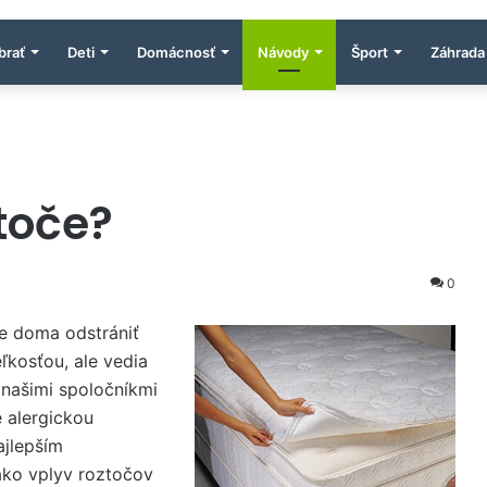
brať
Deti
Domácnosť
Návody
Šport
Záhrada
toče?
0
e doma odstrániť
ľkosťou, ale vedia
 našimi spoločníkmi
 alergickou
ajlepším
ako vplyv roztočov