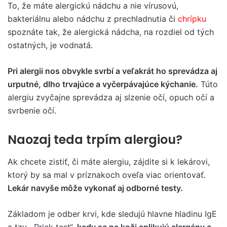
To, že máte alergickú nádchu a nie vírusovú,
bakteriálnu alebo nádchu z prechladnutia či
chrípku
spoznáte tak, že alergická nádcha, na rozdiel od tých
ostatných, je vodnatá.
Pri alergii nos obvykle svrbí a veľakrát ho sprevádza aj
urputné, dlho trvajúce a vyčerpávajúce kýchanie.
Túto
alergiu zvyčajne sprevádza aj slzenie očí, opuch očí a
svrbenie očí.
Naozaj teda trpím alergiou?
Ak chcete zistiť, či máte alergiu, zájdite si k lekárovi,
ktorý by sa mal v príznakoch oveľa viac orientovať.
Lekár navyše môže vykonať aj odborné testy.
Základom je odber krvi, kde sledujú hlavne hladinu IgE