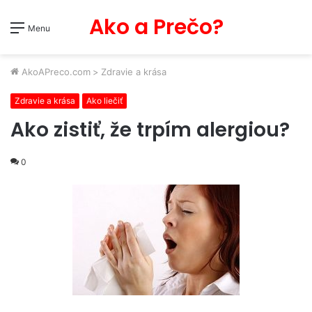
Ako a Prečo?
Menu
AkoAPreco.com
>
Zdravie a krása
Zdravie a krása
Ako liečiť
Ako zistiť, že trpím alergiou?
0