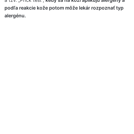
a tzv. „Prick test“,
kedy sa na koži aplikujú alergény a
podľa reakcie kože potom môže lekár rozpoznať typ
alergénu.