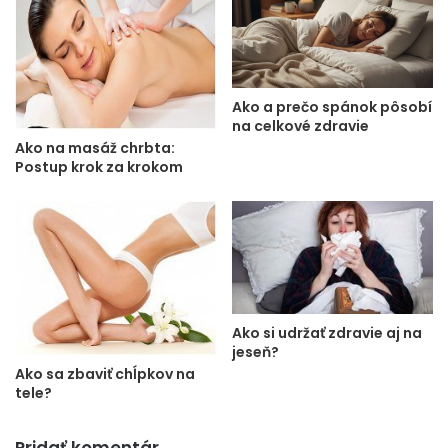
Ako a prečo spánok pôsobí
na celkové zdravie
Ako na masáž chrbta:
Postup krok za krokom
Ako si udržať zdravie aj na
jeseň?
Ako sa zbaviť chĺpkov na
tele?
Pridať komentár