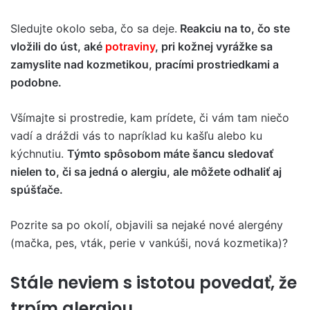
Sledujte okolo seba, čo sa deje.
Reakciu na to, čo ste
vložili do úst, aké
potraviny
, pri kožnej vyrážke sa
zamyslite nad kozmetikou, pracími prostriedkami a
podobne.
Všímajte si prostredie, kam prídete, či vám tam niečo
vadí a dráždi vás to napríklad ku kašľu alebo ku
kýchnutiu.
Týmto spôsobom máte šancu sledovať
nielen to, či sa jedná o alergiu, ale môžete odhaliť aj
spúšťače.
Pozrite sa po okolí, objavili sa nejaké nové alergény
(mačka, pes, vták, perie v vankúši, nová kozmetika)?
Stále neviem s istotou povedať, že
trpím alergiou…