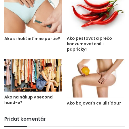
Ako pestovať a prečo
Ako si holiť intímne partie?
konzumovať chilli
papričky?
Ako na nákup v second
hand-e?
Ako bojovať s celulitídou?
Pridať komentár