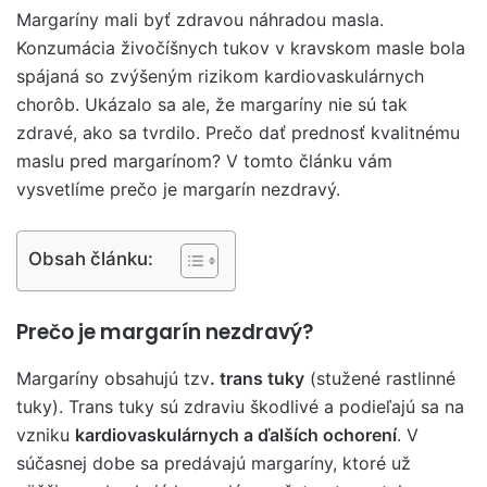
Margaríny mali byť zdravou náhradou masla.
Konzumácia živočíšnych tukov v kravskom masle bola
spájaná so zvýšeným rizikom kardiovaskulárnych
chorôb. Ukázalo sa ale, že margaríny nie sú tak
zdravé, ako sa tvrdilo. Prečo dať prednosť kvalitnému
maslu pred margarínom? V tomto článku vám
vysvetlíme prečo je margarín nezdravý.
Obsah článku:
Prečo je margarín nezdravý?
Margaríny obsahujú tzv
. trans tuky
(stužené rastlinné
tuky). Trans tuky sú zdraviu škodlivé a podieľajú sa na
vzniku
kardiovaskulárnych a ďalších ochorení
. V
súčasnej dobe sa predávajú margaríny, ktoré už