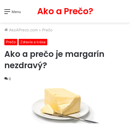
Ako a Prečo?
Menu
AkoAPreco.com
>
Prečo
Prečo
Zdravie a krása
Ako a prečo je margarín
nezdravý?
0